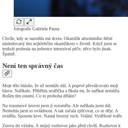
fotografie Gabriela Pausa
Chvíle, kdy se narodila má dcera. Okamžik absolutního štěstí
následovaný tím nejkřehčím okamžikem v životě. Když jsem se
tenkrát probrala na jednotce intenzivní péče, něco bylo jinak.
Špatně.
Není ten správný čas
Moje tělo hlásilo, že už nemůže dál. A poprvé převálcovalo moji
hlavu. Naříkalo. Přiběhla sestřička a říkala mi, že naříkat nemůžu.
Ruším tím ostatní. Co to proboha dělám?
Na rozumové úrovni jsem jí rozuměla. Ale naříkala jsem dál.
Nemohla jsem to ovládnout. A tak začala zjišťovat, co se děje. A
uviděla. Spoustu krve. Nastal hrozný ruch. Volání. Vyděšené tváře.
Znovu do výtahu. A stejný rozhovor jako před chvílí. Rozhovor k