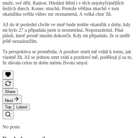
muže, své děti. Radost. Hledání štěstí i v těch nejobyčejnějších
šedých dnech. Konec strachů. Protože většina strachů v tom
okamžiku světla vůbec nic neznamená. A velká chuť žít.
Až do té poslední chvíle ve mně bude tenhle okamžik z doby, kdy
mi bylo 27 a připadala jsem si nesmrtelná. Neporazitelná. Plná
plánů, které prostě musím dokončit. Kdy mi připadalo, že si umřít
ještě nezasloužím.
Ta perspektiva se proměnila. A pozdrav smrti mě vrátil k tomu, jak
vlastně žít. Až se jednou smrt vrátí a pozdraví mě, poděkuji jí za to,
že dávala celou tu dobu mému životu smysl.
Share
Next
Top
Latest
No posts