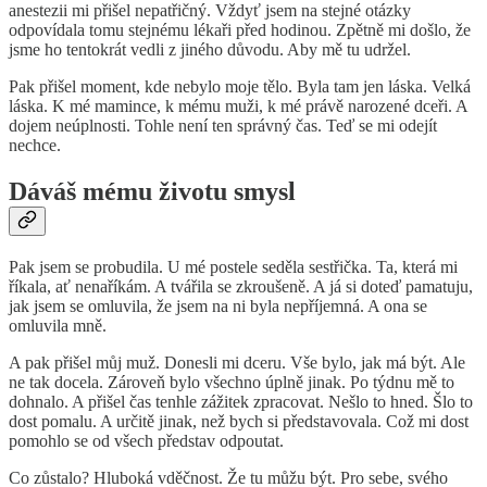
anestezii mi přišel nepatřičný. Vždyť jsem na stejné otázky
odpovídala tomu stejnému lékaři před hodinou. Zpětně mi došlo, že
jsme ho tentokrát vedli z jiného důvodu. Aby mě tu udržel.
Pak přišel moment, kde nebylo moje tělo. Byla tam jen láska. Velká
láska. K mé mamince, k mému muži, k mé právě narozené dceři. A
dojem neúplnosti. Tohle není ten správný čas. Teď se mi odejít
nechce.
Dáváš mému životu smysl
Pak jsem se probudila. U mé postele seděla sestřička. Ta, která mi
říkala, ať nenaříkám. A tvářila se zkroušeně. A já si doteď pamatuju,
jak jsem se omluvila, že jsem na ni byla nepříjemná. A ona se
omluvila mně.
A pak přišel můj muž. Donesli mi dceru. Vše bylo, jak má být. Ale
ne tak docela. Zároveň bylo všechno úplně jinak. Po týdnu mě to
dohnalo. A přišel čas tenhle zážitek zpracovat. Nešlo to hned. Šlo to
dost pomalu. A určitě jinak, než bych si představovala. Což mi dost
pomohlo se od všech představ odpoutat.
Co zůstalo? Hluboká vděčnost. Že tu můžu být. Pro sebe, svého