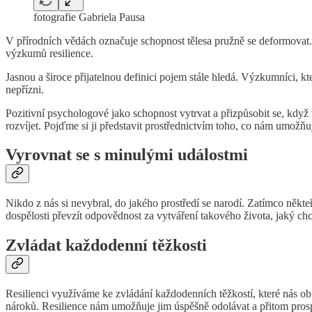
fotografie Gabriela Pausa
V přírodních vědách označuje schopnost tělesa pružně se deformovat
výzkumů resilience.
Jasnou a široce přijatelnou definici pojem stále hledá. Výzkumníci, k
nepřízni.
Pozitivní psychologové jako schopnost vytrvat a přizpůsobit se, když v
rozvíjet. Pojďme si ji představit prostřednictvím toho, co nám umožňu
Vyrovnat se s minulými událostmi
Nikdo z nás si nevybral, do jakého prostředí se narodí. Zatímco někteř
dospělosti převzít odpovědnost za vytváření takového života, jaký chc
Zvládat každodenní těžkosti
Resilienci využíváme ke zvládání každodenních těžkostí, které nás ob
nároků. Resilience nám umožňuje jim úspěšně odolávat a přitom prosp