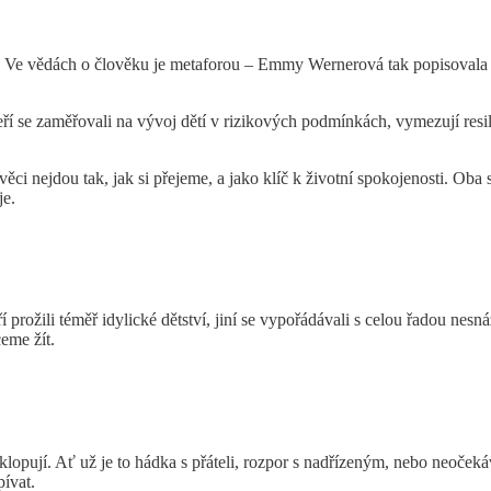
. Ve vědách o člověku je metaforou – Emmy Wernerová tak popisovala dě
teří se zaměřovali na vývoj dětí v rizikových podmínkách, vymezují resil
ěci nejdou tak, jak si přejeme, a jako klíč k životní spokojenosti. Oba 
je.
í prožili téměř idylické dětství, jiní se vypořádávali s celou řadou nes
eme žít.
klopují. Ať už je to hádka s přáteli, rozpor s nadřízeným, nebo neočeká
ívat.