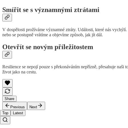
Smířit se s významnými ztrátami
V dospělosti prožíváme významné ztráty. Události, které nás vychýlí. M
nebo se postupně vrátíme a objevíme způsob, jak jít dál.
Otevřít se novým příležitostem
Resilience se nepojí pouze s překonáváním nepřízně, přesahuje naši t
život jako na cestu.
Share
Previous
Next
Top
Latest