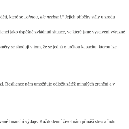
ti, které se „
ohnou, ale nezlomí
.“ Jejich příběhy stály u zrodu
ienci jako úspěšné zvládnutí situace, ve které jsme vystaveni výrazné
směry se shodují v tom, že se jedná o určitou kapacitu, kterou lze
nází. Resilience nám umožňuje odložit zátěž minulých zranění a v
vané finanční výdaje. Každodenní život nám přináší stres a řadu