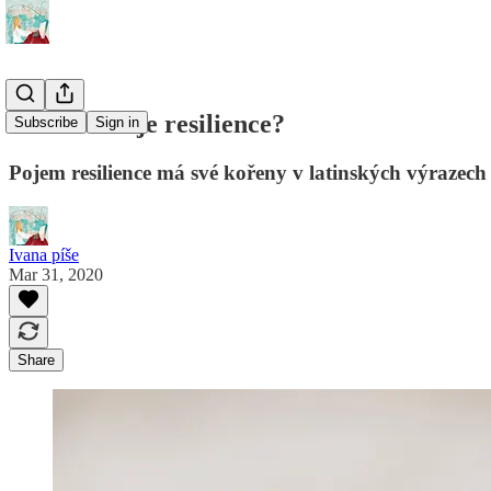
Co umožňuje resilience?
Subscribe
Sign in
Pojem resilience má své kořeny v latinských výrazech „
Ivana píše
Mar 31, 2020
Share