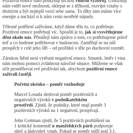
Pozitivní emoce nám poskytují určitou
vnitřní výzbroj
. Umožňují
nám vidět nové možnosti, oklepat se z těžkostí, rozvíjet vztahy s
druhými a být nejlepší verzí sebe sama. To díky nim máme více
energie a nachází si k nám cestu neotřelé nápady.
Tělesné potěšení zažíváme, když dáme tělu to, co potřebuje.
Pozitivní emoce potřebují víc. Spouští je to,
jak si vysvětlujeme
dění okolo nás
. Přinášejí nám zprávu o tom, co potřebujeme právě
teď a co budeme potřebovat v budoucnu. Zaměřují se na náš
prospěch v celé jeho šíři – od prožitků v těle po duchovní rozměr.
Zárukou štěstí není vytěsnit negativní emoce. Smutek, hněv i vina
nám mohou pomoci zvládnout náročné situace. Můžeme se však
učit proměňovat své prožívání tak, abychom
pozitivní emoce
zažívali častěji
.
Početní okénko – poměr rozhoduje
Marcel Losada sledoval poměr pozitivních a
negativních výroků
v podnikatelském
prostředí
. Zjistil, že podniky, které mají poměr 3
pozitivních výroků na 1 negativní, prospívají.
John Gottman zjistil, že 5 pozitivních prohlášení na
1 kritický komentář
u manželských párů
podporuje
silný a láskyplný vztah. Pokud se poměr sníží pod 3:1,