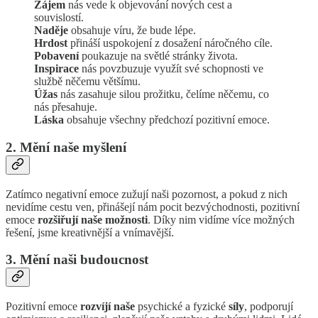
Zájem
nás vede k objevování nových cest a
souvislostí.
Naděje
obsahuje víru, že bude lépe.
Hrdost
přináší uspokojení z dosažení náročného cíle.
Pobavení
poukazuje na světlé stránky života.
Inspirace
nás povzbuzuje využít své schopnosti ve
službě něčemu většímu.
Úžas
nás zasahuje silou prožitku, čelíme něčemu, co
nás přesahuje.
Láska
obsahuje všechny předchozí pozitivní emoce.
2. Mění naše myšlení
Zatímco negativní emoce zužují naši pozornost, a pokud z nich
nevidíme cestu ven, přinášejí nám pocit bezvýchodnosti, pozitivní
emoce
rozšiřují naše možnosti
. Díky nim vidíme více možných
řešení, jsme kreativnější a vnímavější.
3. Mění naši budoucnost
Pozitivní emoce
rozvíjí naše
psychické a fyzické
síly
, podporují