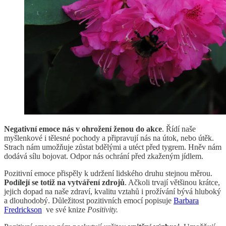
Negativní emoce nás v ohrožení ženou do akce
. Řídí naše
myšlenkové i tělesné pochody a připravují nás na útok, nebo útěk.
Strach nám umožňuje zůstat bdělými a utéct před tygrem. Hněv nám
dodává sílu bojovat. Odpor nás ochrání před zkaženým jídlem.
Pozitivní emoce přispěly k udržení lidského druhu stejnou měrou.
Podílejí se totiž na vytváření zdrojů
. Ačkoli trvají většinou krátce,
jejich dopad na naše zdraví, kvalitu vztahů i prožívání bývá hluboký
a dlouhodobý. Důležitost pozitivních emocí popisuje
Barbara
Fredrickson
ve své knize
Positivity.