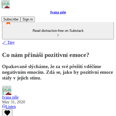
Ivana píše
Subscribe
Sign in
Read distraction-free on Substack
🪄 Tipy
Co nám přináší pozitivní emoce?
Opakovaně slýcháme, že za své přežití vděčíme
negativním emocím. Zdá se, jako by pozitivní emoce
stály v jejich stínu.
Ivana píše
May 31, 2020
Listen