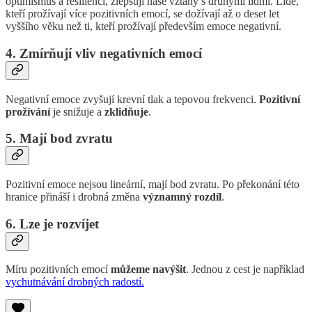
optimismus a resilienci, zlepšují naše vztahy s druhými lidmi. Lidé,
kteří prožívají více pozitivních emocí, se dožívají až o deset let
vyššího věku než ti, kteří prožívají především emoce negativní.
4. Zmírňují vliv negativních emocí
Negativní emoce zvyšují krevní tlak a tepovou frekvenci.
Pozitivní
prožívání
je snižuje a
zklidňuje
.
5. Mají bod zvratu
Pozitivní emoce nejsou lineární, mají bod zvratu. Po překonání této
hranice přináší i drobná změna
významný rozdíl
.
6. Lze je rozvíjet
Míru pozitivních emocí
můžeme navýšit
. Jednou z cest je například
vychutnávání drobných radostí.