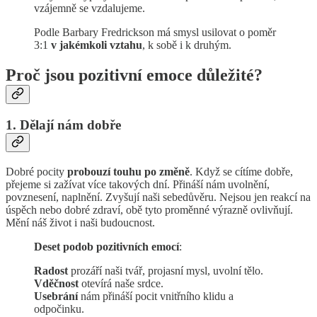
vzájemně se vzdalujeme.
Podle Barbary Fredrickson má smysl usilovat o poměr
3:1
v jakémkoli vztahu
, k sobě i k druhým.
Proč jsou pozitivní emoce důležité?
1. Dělají nám dobře
Dobré pocity
probouzí touhu po změně
. Když se cítíme dobře,
přejeme si zažívat více takových dní. Přináší nám uvolnění,
povznesení, naplnění. Zvyšují naši sebedůvěru. Nejsou jen reakcí na
úspěch nebo dobré zdraví, obě tyto proměnné výrazně ovlivňují.
Mění náš život i naši budoucnost.
Deset podob pozitivních emocí
:
Radost
prozáří naši tvář, projasní mysl, uvolní tělo.
Vděčnost
otevírá naše srdce.
Usebrání
nám přináší pocit vnitřního klidu a
odpočinku.