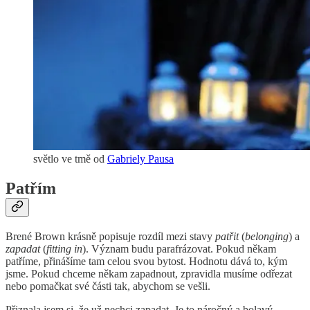
světlo ve tmě od
Gabriely Pausa
Patřím
Brené Brown krásně popisuje rozdíl mezi stavy
patřit
(
belonging
) a
zapadat
(
fitting in
). Význam budu parafrázovat. Pokud někam
patříme, přinášíme tam celou svou bytost. Hodnotu dává to, kým
jsme. Pokud chceme někam zapadnout, zpravidla musíme odřezat
nebo pomačkat své části tak, abychom se vešli.
Přiznala jsem si, že už nechci zapadat. Je to náročný a bolavý