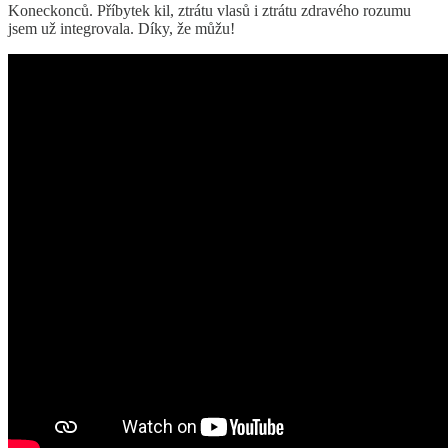
Koneckonců. Příbytek kil, ztrátu vlasů i ztrátu zdravého rozumu
jsem už integrovala. Díky, že můžu!