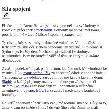
Síla spojení
Při čtení knih Brené Brown jsem si vzpomněla na své kořeny v
kontaktní práci aneb
streetworku
. Pomohly mi porozumět tomu,
proč je pro mě v životě klíčové spojení (
connection
).
Ty chvíle, kdy se s druhým skutečně vnímáme. Vidíme. Slyšíme.
Kdy nám zajiskří oči. Během pandemie tak vzácné. O to cennější.
Sytím si je. Každý den. Nacházím příležitosti i v drobných
naťuknutích. Jsem neskutečně vděčná těm, se kterými
to máme
dlouhodobě.
Zvláštní poděkování pak patří místům, která to umí. Mé vinohradské
vesnici. Díky
mamacoffee Jiřák
za nečekaný dárek v podobě kafe k
Vánocům, za pravidelnou zásobu filtrované kávy a kávy na doma.
Skobě
za každý příjemný rozhovor nad novým zápisníkem či
diářem.
GoFreshi
za zásoby čajů ze Sonnentoru a sušeného
zeleninového vývaru.
BOUTu
za zdravé medvídky a konjakové
houbičky.
Největší poděkování patří jako vždy mé rodinné smečce. Díky za to,
že se k vám po každé výpravě do vnějšího světa těším jak malá.