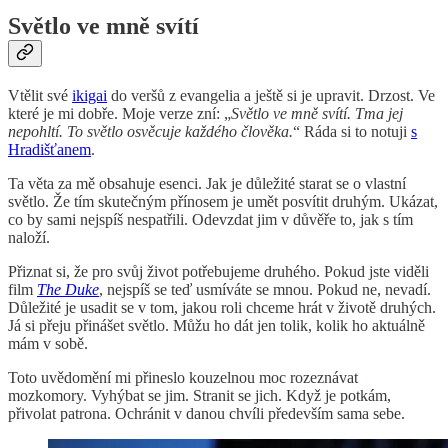
Světlo ve mně svítí
Vtělit své
ikigai
do veršů z evangelia a ještě si je upravit. Drzost. Ve
které je mi dobře. Moje verze zní: „
Světlo ve mně svítí. Tma jej
nepohltí. To světlo osvěcuje každého člověka.
“ Ráda si to notuji
s
Hradišťanem
.
Ta věta za mě obsahuje esenci. Jak je důležité starat se o vlastní
světlo. Že tím skutečným přínosem je umět posvítit druhým. Ukázat,
co by sami nejspíš nespatřili. Odevzdat jim v důvěře to, jak s tím
naloží.
Přiznat si, že pro svůj život potřebujeme druhého. Pokud jste viděli
film
The Duke
, nejspíš se teď usmíváte se mnou. Pokud ne, nevadí.
Důležité je usadit se v tom, jakou roli chceme hrát v životě druhých.
Já si přeju přinášet světlo. Můžu ho dát jen tolik, kolik ho aktuálně
mám v sobě.
Toto uvědomění mi přineslo kouzelnou moc rozeznávat
mozkomory. Vyhýbat se jim. Stranit se jich. Když je potkám,
přivolat patrona. Ochránit v danou chvíli především sama sebe.