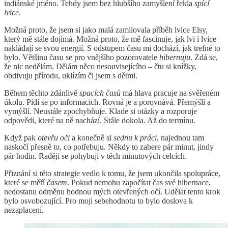
indiánské jméno. Tehdy jsem bez hlubšího zamyšlení řekla
spící
lvice
.
Možná proto, že jsem si jako malá zamilovala příběh lvice Elsy,
který mě stále dojímá. Možná proto, že mě fascinuje, jak lvi i lvice
nakládají se svou energií. S odstupem času mi dochází, jak trefné to
bylo. Většinu času se pro vnějšího pozorovatele
hibernuju
. Zdá se,
že nic nedělám. Dělám něco nesouvisejícího – čtu si knížky,
obdivuju přírodu, uklízím či jsem s dětmi.
Během těchto zdánlivě
spacích časů
má hlava pracuje na svěřeném
úkolu. Pídí se po informacích. Rovná je a porovnává. Přemýšlí a
vymýšlí. Neustále zpochybňuje. Klade si otázky a rozporuje
odpovědi, které na ně nachází. Stále dokola. Až do termínu.
Když pak
otevřu oči
a konečně si
sednu k práci
, najednou tam
naskočí přesně to, co potřebuju. Někdy to zabere pár minut, jindy
pár hodin. Raději se pohybuji v těch minutových celcích.
Přiznání si této strategie vedlo k tomu, že jsem ukončila spolupráce,
které se měří
časem
. Pokud nemohu započítat čas své hibernace,
nedostanu odměnu hodnou mých otevřených očí. Udělat tento krok
bylo osvobozující. Pro moji sebehodnotu to bylo doslova k
nezaplacení.