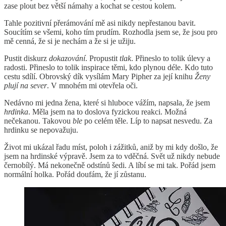
zase plout bez větší námahy a kochat se cestou kolem.
Tahle pozitivní přerámování mě asi nikdy nepřestanou bavit.
Soucítím se všemi, koho tím prudím. Rozhodla jsem se, že jsou pro
mě cenná, že si je nechám a že si je užiju.
Pustit diskurz
dokazování
. Propustit
tlak
. Přineslo to tolik úlevy a
radosti. Přineslo to tolik inspirace těmi, kdo plynou déle. Kdo tuto
cestu sdílí. Obrovský dík vysílám Mary Pipher za její knihu
Ženy
plují na sever
. V mnohém mi otevřela oči.
Nedávno mi jedna žena, které si hluboce vážím, napsala, že jsem
hrdinka
. Měla jsem na to doslova fyzickou reakci. Možná
nečekanou. Takovou
ble
po celém těle. Líp to napsat nesvedu. Za
hrdinku se nepovažuju.
Život mi ukázal řadu míst, poloh i zážitků, aniž by mi kdy došlo, že
jsem na hrdinské výpravě. Jsem za to vděčná. Svět už nikdy nebude
černobílý. Má nekonečně odstínů šedi. A líbí se mi tak. Pořád jsem
normální holka. Pořád doufám, že jí zůstanu.