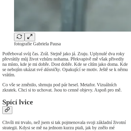
fotografie Gabriela Pausa
Potřeboval svůj čas. Zrál. Stejně jako já. Zraju. Uplynulé dva roky
převrátily můj život vzhůru nohama. Překvapivě mě však přivedly
na místo, kde je mi dobře. Dost dobře. Kde se cítím jako doma. Kde
se nebojím ukázat své
dásničky
. Opakující se motiv. Ještě se k němu
vrátím.
Co vše se změnilo, shrnuju pod pár hesel. Metafor. Vizuálních
zkratek. Chci si to uchovat. Jsou to cenné objevy. Aspoň pro mě.
Spící lvice
Chvíli mi trvalo, než jsem si tak pojmenovala svoji základní životní
strategii. Kdysi se mě na jednom kurzu ptali, jak by znělo mé