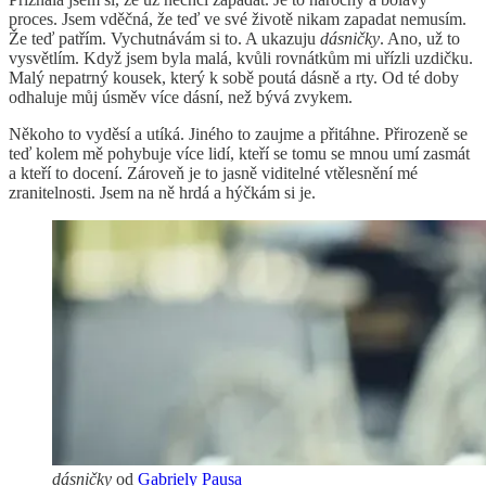
proces. Jsem vděčná, že teď ve své životě nikam zapadat nemusím.
Že teď patřím. Vychutnávám si to. A ukazuju
dásničky
. Ano, už to
vysvětlím. Když jsem byla malá, kvůli rovnátkům mi uřízli uzdičku.
Malý nepatrný kousek, který k sobě poutá dásně a rty. Od té doby
odhaluje můj úsměv více dásní, než bývá zvykem.
Někoho to vyděsí a utíká. Jiného to zaujme a přitáhne. Přirozeně se
teď kolem mě pohybuje více lidí, kteří se tomu se mnou umí zasmát
a kteří to docení. Zároveň je to jasně viditelné vtělesnění mé
zranitelnosti. Jsem na ně hrdá a hýčkám si je.
dásničky
od
Gabriely Pausa