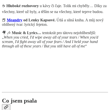
☕
Hluboké rozhovory
u kávy či čaje. Tolik mi chyběly… Díky za
všechny, které už byly, a těším se na všechny, které teprve budou.
📕
Meandry
od Lenky Kapsové.
Útlá a silná kniha. A můj nový
oblíbený tvar: lyrický fejeton.
🎥 🎶
Music & Lyrics…
tentokrát pro tátovu nejoblíbenější:
„
When you cried, I'd wipe away all of your tears / When you'd
scream, I'd fight away all of your fears / And I held your hand
through all of these years / But you still have all of me
“
Co jsem psala