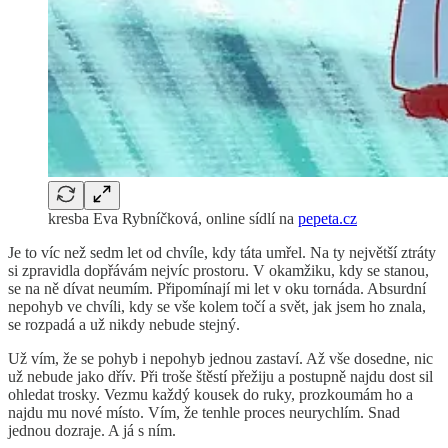
kresba Eva Rybníčková, online sídlí na
pepeta.cz
Je to víc než sedm let od chvíle, kdy táta umřel. Na ty největší ztráty
si zpravidla dopřávám nejvíc prostoru. V okamžiku, kdy se stanou,
se na ně dívat neumím. Připomínají mi let v oku tornáda. Absurdní
nepohyb ve chvíli, kdy se vše kolem točí a svět, jak jsem ho znala,
se rozpadá a už nikdy nebude stejný.
Už vím, že se pohyb i nepohyb jednou zastaví. Až vše dosedne, nic
už nebude jako dřív. Při troše štěstí přežiju a postupně najdu dost sil
ohledat trosky. Vezmu každý kousek do ruky, prozkoumám ho a
najdu mu nové místo. Vím, že tenhle proces neurychlím. Snad
jednou dozraje. A já s ním.