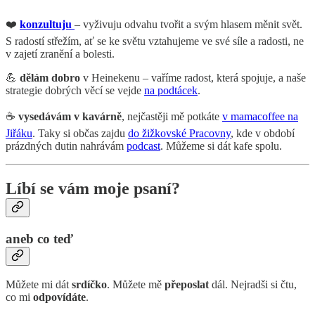
❤️
konzultuju
– vyživuju odvahu tvořit a svým hlasem měnit svět.
S radostí střežím, ať se ke světu vztahujeme ve své síle a radosti, ne
v zajetí zranění a bolesti.
💪
dělám dobro
v Heinekenu – vaříme radost, která spojuje, a naše
strategie dobrých věcí se vejde
na podtácek
.
☕
vysedávám v kavárně
, nejčastěji mě potkáte
v mamacoffee na
Jiřáku
. Taky si občas zajdu
do žižkovské Pracovny
, kde v období
prázdných dutin nahrávám
podcast
. Můžeme si dát kafe spolu.
Líbí se vám moje psaní?
aneb co teď
Můžete mi dát
srdíčko
. Můžete mě
přeposlat
dál. Nejradši si čtu,
co mi
odpovídáte
.