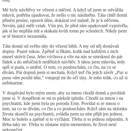
Mé byly návštěvy ve vězení a mlčení. A když už jsem se odvážila
mluvit, potřeba ujasňovat, že nešlo o nic násilného. Táta chtěl domů
přinést peníze, opravit dům, dokázat své mámě, že je k něčemu.
Nevím, jaký měli vztah. Vím jen, že před ním opakovaně vyprávěla,
jak si ho nepřála mít a skákala kvůli tomu po schodech. Nikdy jsem
se té historce nezasmála.
Táta dostal od svého táty do vězení bibli. A my od něj dostávali
dopisy. Psané rukou. Zpětně si říkám, kolik nad každým z nich
musel strávit času. Jeho výchova a vliv na nás se smrsknul do pár
řádek a do měsíčních nedělních návštěv. S tátou jsem mluvila, tedy
spíš si psala, o umění. O tom, co poslouchám, co čtu, na co se
dívám. Pár dopisů jsem si nechala. Když teď čtu jejich závěr „
Pac a
pusu vám posílá táta,
“ vstupují mi do očí slzy. Je toho tolik, co už si
neřekneme.
V dospívání bylo mým snem, aby za mnou chodil domů a povídali
jsme si. V dospělosti se mi to párkrát splnilo. Chodil za mnou i na
psychiatrii, kde jsem byla po porodu Emy. Povídal si se mnou o
tom, na co se dívám, co čtu a co poslouchám. Když sám na sklonku
života skončil na psychiatrii, zvládla jsem za ním přijít jen jednou.
Moc to bolelo a zpětně si to vyčítám. Třeba si to jednou odpustím. A
třeba taky ne. Třeba to zůstane mým mementem, že život není
nekonečný.