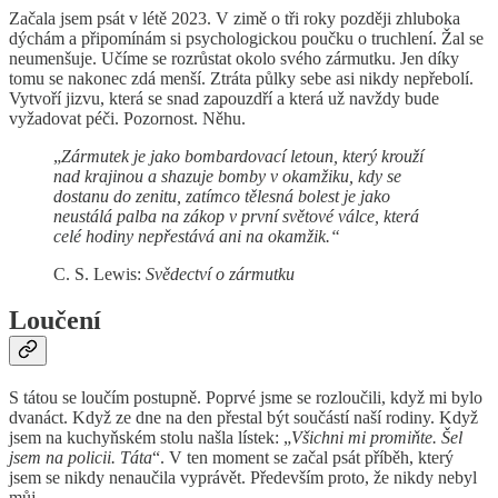
Začala jsem psát v létě 2023. V zimě o tři roky později zhluboka
dýchám a připomínám si psychologickou poučku o truchlení. Žal se
neumenšuje. Učíme se rozrůstat okolo svého zármutku. Jen díky
tomu se nakonec zdá menší. Ztráta půlky sebe asi nikdy nepřebolí.
Vytvoří jizvu, která se snad zapouzdří a která už navždy bude
vyžadovat péči. Pozornost. Něhu.
„
Zármutek je jako bombardovací letoun, který krouží
nad krajinou a shazuje bomby v okamžiku, kdy se
dostanu do zenitu, zatímco tělesná bolest je jako
neustálá palba na zákop v první světové válce, která
celé hodiny nepřestává ani na okamžik.“
C. S. Lewis:
Svědectví o zármutku
Loučení
S tátou se loučím postupně. Poprvé jsme se rozloučili, když mi bylo
dvanáct. Když ze dne na den přestal být součástí naší rodiny. Když
jsem na kuchyňském stolu našla lístek: „
Všichni mi promiňte. Šel
jsem na policii. Táta
“. V ten moment se začal psát příběh, který
jsem se nikdy nenaučila vyprávět. Především proto, že nikdy nebyl
můj.