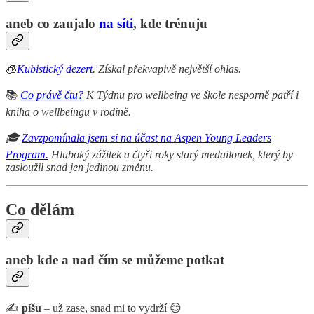
aneb co zaujalo
na síti
, kde trénuju
🧊
Kubistický dezert
. Získal překvapivě největší ohlas.
📚
Co právě čtu?
K Týdnu pro wellbeing ve škole nesporně patří i
kniha o wellbeingu v rodině.
🎓
Zavzpomínala jsem si na účast na Aspen Young Leaders
Program.
Hluboký zážitek a čtyři roky starý medailonek, který by
zasloužil snad jen jedinou změnu.
Co dělám
aneb kde a nad čím se můžeme potkat
✍️
píšu
– už zase, snad mi to vydrží 😊