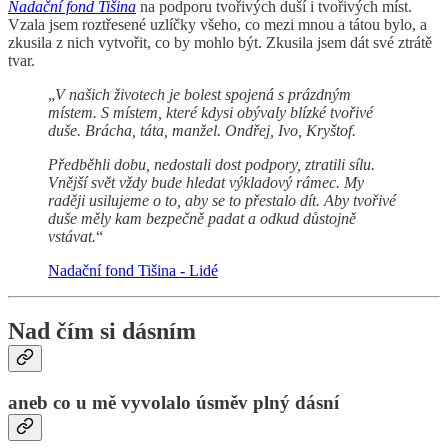
Nadační fond Tišina
na podporu tvořivých duší i tvořivých míst.
Vzala jsem roztřesené uzlíčky všeho, co mezi mnou a tátou bylo, a
zkusila z nich vytvořit, co by mohlo být. Zkusila jsem dát své ztrátě
tvar.
„
V našich životech je bolest spojená s prázdným
místem. S místem, které kdysi obývaly blízké tvořivé
duše. Brácha, táta, manžel. Ondřej, Ivo, Kryštof.
Předběhli dobu, nedostali dost podpory, ztratili sílu.
Vnější svět vždy bude hledat výkladový rámec. My
raději usilujeme o to, aby se to přestalo dít. Aby tvořivé
duše měly kam bezpečně padat a odkud důstojně
vstávat.
“
Nadační fond Tišina - Lidé
Nad čím si dásním
aneb co u mě vyvolalo úsměv plný dásní