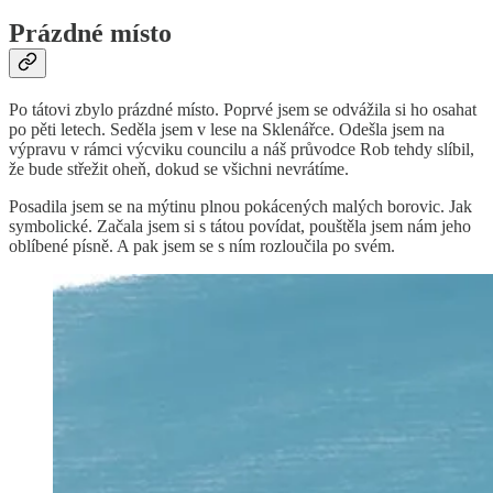
Prázdné místo
Po tátovi zbylo prázdné místo. Poprvé jsem se odvážila si ho osahat
po pěti letech. Seděla jsem v lese na Sklenářce. Odešla jsem na
výpravu v rámci výcviku councilu a náš průvodce Rob tehdy slíbil,
že bude střežit oheň, dokud se všichni nevrátíme.
Posadila jsem se na mýtinu plnou pokácených malých borovic. Jak
symbolické. Začala jsem si s tátou povídat, pouštěla jsem nám jeho
oblíbené písně. A pak jsem se s ním rozloučila po svém.