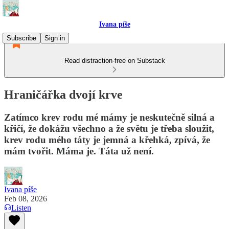
Ivana píše
Subscribe
Sign in
Read distraction-free on Substack
Hraničářka dvojí krve
Zatímco krev rodu mé mámy je neskutečně silná a
křičí, že dokážu všechno a že světu je třeba sloužit,
krev rodu mého táty je jemná a křehká, zpívá, že
mám tvořit. Máma je. Táta už není.
Ivana píše
Feb 08, 2026
Listen