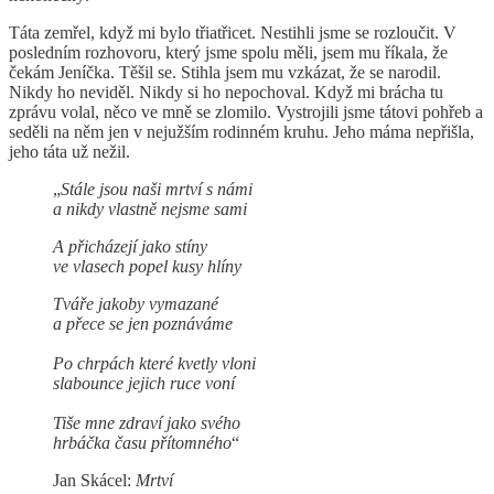
Táta zemřel, když mi bylo třiatřicet. Nestihli jsme se rozloučit. V
posledním rozhovoru, který jsme spolu měli, jsem mu říkala, že
čekám Jeníčka. Těšil se. Stihla jsem mu vzkázat, že se narodil.
Nikdy ho neviděl. Nikdy si ho nepochoval. Když mi brácha tu
zprávu volal, něco ve mně se zlomilo. Vystrojili jsme tátovi pohřeb a
seděli na něm jen v nejužším rodinném kruhu. Jeho máma nepřišla,
jeho táta už nežil.
„
Stále jsou naši mrtví s námi
a nikdy vlastně nejsme sami
A přicházejí jako stíny
ve vlasech popel kusy hlíny
Tváře jakoby vymazané
a přece se jen poznáváme
Po chrpách které kvetly vloni
slabounce jejich ruce voní
Tiše mne zdraví jako svého
hrbáčka času přítomného
“
Jan Skácel:
Mrtví