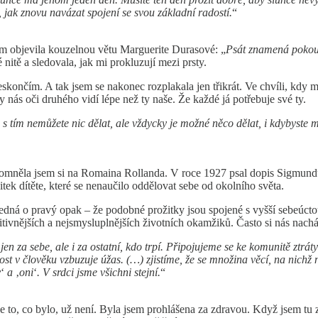
 jak znovu navázat spojení se svou základní radostí.
“
sem objevila kouzelnou větu Marguerite Durasové: „
Psát znamená pokouš
nitě a sledovala, jak mi prokluzují mezi prsty.
eskončím. A tak jsem se nakonec rozplakala jen třikrát. Ve chvíli, kdy
y nás oči druhého vidí lépe než ty naše. Že každé já potřebuje své ty.
že s tím nemůžete nic dělat, ale vždycky je možné něco dělat, i kdybyste
zpomněla jsem si na Romaina Rollanda. V roce 1927 psal dopis Sigmundu 
tek dítěte, které se nenaučilo oddělovat sebe od okolního světa.
jedná o pravý opak – že podobné prožitky jsou spojené s vyšší sebeúct
tivnějších a nejsmysluplnějších životních okamžiků. Často si nás nachá
n za sebe, ale i za ostatní, kdo trpí. Připojujeme se ke komunitě ztrát
ost v člověku vzbuzuje úžas. (…) zjistíme, že se množina věcí, na nichž
y
‘
a
‚
oni
‘
. V srdci jsme všichni stejní.
“
o, co bylo, už není. Byla jsem prohlášena za zdravou. Když jsem tu zpr