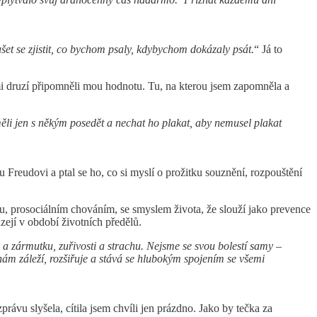
et se zjistit, co bychom psaly, kdybychom dokázaly psát.
“ Já to
 mi druzí připomněli mou hodnotu. Tu, na kterou jsem zapomněla a
 měli jen s někým posedět a nechat ho plakat, aby nemusel plakat
Freudovi a ptal se ho, co si myslí o prožitku souznění, rozpouštění
ou, prosociálním chováním, se smyslem života, že slouží jako prevence
zejí v období životních předělů.
y a zármutku, zuřivosti a strachu. Nejsme se svou bolestí samy –
 nám záleží, rozšiřuje a stává se hlubokým spojením se všemi
ávu slyšela, cítila jsem chvíli jen prázdno. Jako by tečka za