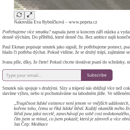
Nakreslila Eva Rybníčková – www.pepeta.cz
Potřebujeme více smutku?
napsala jsem si koncem září otázku a vyda
denně slýchám. Do příběhů, které denně čtu. Bez ambice najít koneč
Paul Ekman popisuje smutek jako signál, že potřebujeme pomoci, psala
hladu či potřeba dýchat. Pokud vidíme, že se druhý trápí, zajímáme s
Ivana píše, díky, že čtete! Pokud chcete dostávat psaní do schránky, st
Subscribe
Smutek nás spojuje s druhými. Slzy a trápení nás sbližují více než c
slavíme výhru, nebo si pochutnáváme na lahodném jídle. Ve sdíleném 
„
Tragičnost lidské existence není jenom ve vnějších událostech,
kořene toho, čemu se říká lidské štěstí. Každý okamžik mého živo
štěstí jsou jaksi necelé, zanechávají po sobě cosi nedokonalého
čím jsem se minul, co jsem pokazil; která je zároveň a více obrá
Jan Čep:
Meditace