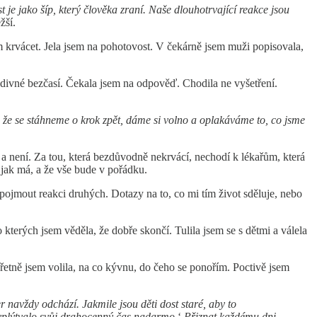
 je jako šíp, který člověka zraní. Naše dlouhotrvající reakce jsou
žší.
em krvácet. Jela jsem na pohotovost. V čekárně jsem muži popisovala,
odivné bezčasí. Čekala jsem na odpověď. Chodila ne vyšetření.
že se stáhneme o krok zpět, dáme si volno a oplakáváme to, co jsme
 a není. Za tou, která bezdůvodně nekrvácí, nechodí k lékařům, která
, jak má, a že vše bude v pořádku.
a pojmout reakci druhých. Dotazy na to, co mi tím život sděluje, nebo
 kterých jsem věděla, že dobře skončí. Tulila jsem se s dětmi a válela
řetně jsem volila, na co kývnu, do čeho se ponořím. Poctivě jsem
r navždy odchází. Jakmile jsou děti dost staré, aby to
vyplýtvalo svůj drahocenný čas nadarmo.
‘
Přiznat každému dni