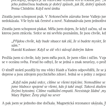
jeho jedinečnou hodnotu je dobrý způsob, jak žít, dobrý způsob,
Pema Chödrön:
Když není úniku
Ztratila jsem schopnost psát. V
Nekonečném zázraku
Irene Vallejo j
nedokázala. Vše bylo tak čerstvé a nové. Nahmatávala jsem jednotlivé 
Ztratila jsem schopnost plakat. Měla jsem dojem, že když začnu, už n
kterou jsem ztrácela. Srdce se mi sevřelo poznáním, že jsou chvíle, kd
„
Přijdou chvíle, kdy bude situace tak zlá, že si budete myslet, 
sám.
“
Harold Kushner:
Když se zlé věci stávají dobrým lidem
Prožila jsem si chvíle, kdy jsem měla pocit, že jsem vším i ničím. V
se v oceánu světa. Freud ho odbyl, že se jedná o znak neurózy, o proži
O téměř století později by mu vědci Haidt a Yaden odpověděli, že se 
deprese a jsou zdrojem psychického zdraví. Jedná se o jedny z nejpozi
„
Když nám puká srdce, cítíme se všemi trpícími. Nemodlíme se je
jsme hluboce spojené se všemi, kdo ji také znají. Taková zkušen
živými bytostmi. Cítíme radikální empatii. Neexistuje žádné
‚
m
Mary Pipher:
Ženy plují na sever
A pak jsem se jednoho dne dočkala. Magnetická rezonance ukázala, že t