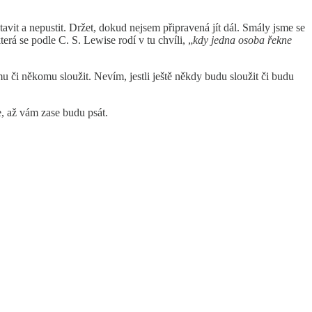
vit a nepustit. Držet, dokud nejsem připravená jít dál. Smály jsme se
terá se podle C. S. Lewise rodí v tu chvíli, „
kdy jedna osoba řekne
 či někomu sloužit. Nevím, jestli ještě někdy budu sloužit či budu
e, až vám zase budu psát.