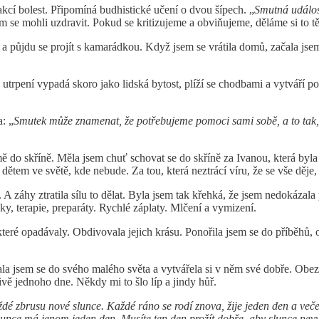
kcí bolest. Připomíná budhistické učení o dvou šípech. „
Smutná událost
 se mohli uzdravit. Pokud se kritizujeme a obviňujeme, děláme si to tě
át a půjdu se projít s kamarádkou. Když jsem se vrátila domů, začala js
trpení vypadá skoro jako lidská bytost, plíží se chodbami a vytváří p
: „
Smutek
může znamenat, že potřebujeme pomoci sami sobě, a to tak, 
ě do skříně. Měla jsem chuť schovat se do skříně za Ivanou, která byla
dětem ve světě, kde nebude. Za tou, která neztrácí víru, že se vše děje
t. A záhy ztratila sílu to dělat. Byla jsem tak křehká, že jsem nedokázal
ky, terapie, preparáty. Rychlé záplaty. Mlčení a vymizení.
 které opadávaly. Obdivovala jejich krásu. Ponořila jsem se do příběhů, o
la jsem se do svého malého světa a vytvářela si v něm své dobře. Obez
ivě jednoho dne. Někdy mi to šlo líp a jindy hůř.
ždé zbrusu nové slunce. Každé ráno se rodí znova, žije jeden den a veče
lunce má jenom jeden den. Musíte ten den prožít dobře, aby slunce ne