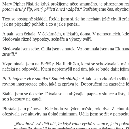
Mary Pipher říká, že když prožijeme něco smutného, je přirozenou rea
potom druhý šíp, který přiletí hned vzápětí.
“ Potřebujeme čas, abychom
Text se postupně skládal. Řekla jsem si, že ho nechám ještě chvíli zr
jak na případný pohřeb a co a jak s penězi.
A pak jsem čekala. V čekárnách, u lékařů, doma. V nemocnicích, kde u
Sledovala různé hypotézy, scénáře a výrazy tváří.
Sledovala jsem sebe. Cítila jsem smutek. Vzpomínala jsem na Ekmana
ztratili
.“
Vzpomínala jsem na
Pelíšky
. Na Jindřišku, která se schovávala k mám
nečeká na odpovědi. Která nepřemýšlí nad tím, jak se bude dařit jejím 
Potřebujeme více smutku? Smutek sbližuje
. A tak jsem zkoušela sdíle
rovnou interpretace toho, jaká ta zpráva je. Doporučení na zázračné lé
Stáhla jsem se do sebe. Dívala se na ubývající paprsky slunce a listy,
se s kocoury na gauči.
Přestala jsem plánovat. Kde budu za týden, měsíc, rok, dva. Zachumla
ořezávala své aktivity na úplné minimum. Učila jsem se žít v perspekt
„
Navahové své děti učí, že když ráno vychází slunce, je to poka
pochopily, dospělí je za rozbřesku vezmou ven a řeknou jim:
‚
S