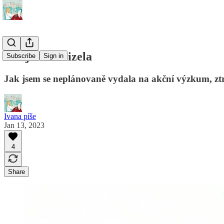
Jak jsem zmizela
Subscribe
Sign in
Jak jsem se neplánovaně vydala na akční výzkum, ztra
Ivana píše
Jan 13, 2023
4
Share