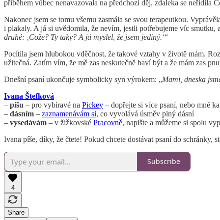
příběhem vůbec nenavazovala na předchozí děj, zdaleka se neřídila 
Nakonec jsem se tomu všemu zasmála se svou terapeutkou. Vyprávěla js
i plakaly. A já si uvědomila, že nevím, jestli potřebujeme víc smutku, a
druhé: ‚Cože? Ty taky? A já myslel, že jsem jediný.
‘“
Pocítila jsem hlubokou vděčnost, že takové vztahy v životě mám. Rozh
užitečná. Zatím vím, že mě zas neskutečně baví být a že mám zas pnut
Dnešní psaní ukončuje symbolicky syn výrokem: „
Mami, dneska jsme
Ivana Štefková
–
píšu –
pro vybíravé na
Pickey
– dopřejte si více psaní, nebo mně ka
–
dásním
–
zaznamenávám si
, co vyvolává úsměv plný dásní
–
vysedávám
– v žižkovské
Pracovně
, napište a můžeme si spolu vyp
Ivana píše, díky, že čtete! Pokud chcete dostávat psaní do schránky, st
Subscribe
4
Share