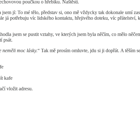
Čechovovou poučkou o hřebíku. Naštěstí.
em jí: To mé tělo, představ si, ono mě vždycky tak dokonale umí zasta
le já potřebuju víc lidského kontaktu, hřejivého doteku, víc přátelství, k
odla jsem se pustit vztahy, ve kterých jsem byla něčím, co mělo něčemu
í psát.
 neměli moc lásky.
“ Tak mě prosím omluvte, jdu si ji dopřát. A těším s
fe
ít kafe
ačí vložit adresu.