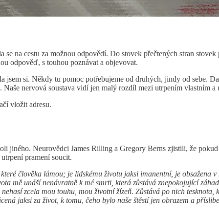
la se na cestu za možnou odpovědí. Do stovek přečtených stran stovek p
nou odpověď, s touhou poznávat a objevovat.
 jsem si. Někdy tu pomoc potřebujeme od druhých, jindy od sebe. Dacher
e. Naše nervová soustava vidí jen malý rozdíl mezi utrpením vlastním a
ačí vložit adresu.
okoli jiného. Neurovědci James Rilling a Gregory Berns zjistili, že p
utrpení pramení soucit.
 které člověka lámou; je lidskému životu jaksi imanentní, je obsažena v
ta mě unáší nenávratně k mé smrti, která zůstává znepokojující záhadou j
, nehasí zcela mou touhu, mou životní žízeň. Zůstává po nich tesknota, 
cená jaksi za život, k tomu, čeho bylo naše štěstí jen obrazem a příslib