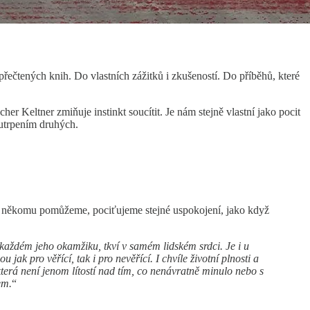
řečtených knih. Do vlastních zážitků i zkušeností. Do příběhů, které
 Keltner zmiňuje instinkt soucítit. Je nám stejně vlastní jako pocit
 utrpením druhých.
okud někomu pomůžeme, pociťujeme stejné uspokojení, jako když
 každém jeho okamžiku, tkví v samém lidském srdci. Je i u
ak pro věřící, tak i pro nevěřící. I chvíle životní plnosti a
která není jenom lítostí nad tím, co nenávratně minulo nebo s
em.
“