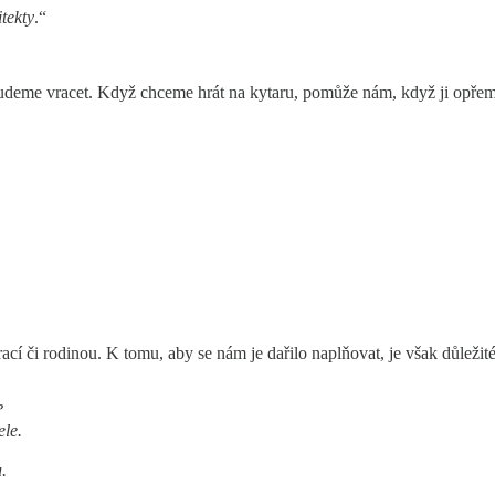
tekty
.“
udeme vracet. Když chceme hrát na kytaru, pomůže nám, když ji opřem
prací či rodinou. K tomu, aby se nám je dařilo naplňovat, je však důležit
?
tele.
.