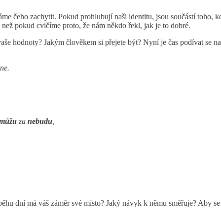
čeho zachytit. Pokud prohlubují naši identitu, jsou součástí toho, k
at, než pokud cvičíme proto, že nám někdo řekl, jak je to dobré.
u vaše hodnoty? Jakým člověkem si přejete být? Nyní je čas podívat se n
dne.
můžu
za
nebudu
,
běhu dní má váš záměr své místo? Jaký návyk k němu směřuje? Aby se u