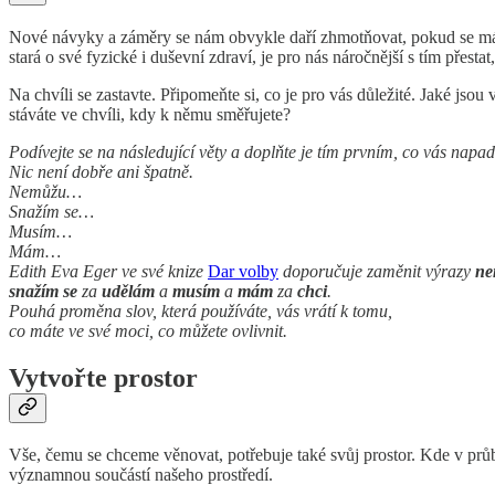
Nové návyky a záměry se nám obvykle daří zhmotňovat, pokud se máme 
stará o své fyzické i duševní zdraví, je pro nás náročnější s tím přest
Na chvíli se zastavte. Připomeňte si, co je pro vás důležité. Jaké jso
stáváte ve chvíli, kdy k němu směřujete?
Podívejte se na následující věty a doplňte je tím prvním, co vás napa
Nic není dobře ani špatně.
Nemůžu…
Snažím se…
Musím…
Mám…
Edith Eva Eger ve své knize
Dar volby
doporučuje zaměnit výrazy
ne
snažím se
za
udělám
a
musím
a
mám
za
chci
.
Pouhá proměna slov, která používáte, vás vrátí k tomu,
co máte ve své moci, co můžete ovlivnit.
Vytvořte prostor
Vše, čemu se chceme věnovat, potřebuje také svůj prostor. Kde v prů
významnou součástí našeho prostředí.