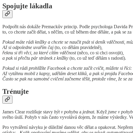
Spojujte lákadla
Podpořit nás dokáže Premackův princip. Podle psychologa Davida Pre
to, co chcete začít dělat, s něčím, co už během dne děláte, a pak se za
Pokud máte rádi knížky a chcete se naučit psát si deník vděčnosti, může
Až si odpoledne uvařím čaj
(to, co dělám pravidelně)
,
řeknu si tři věci, za které cítím vděčnost
(něco, co si chci osvojit)
,
a pak si přečtu pár stránek z knížky
(to, co už teď dělám s radostí)
.
Pokud si rádi prohlížíte Facebook a chcete začít cvičit, můžete si říci:
Až vytáhnu mobil z kapsy, udělám deset kliků, a pak si projdu Facebo
Často se pak na samotné cvičení začneme těšit, protože víme, že se z
Trénujte
James Clear rozlišuje stavy
být v pohybu
a
jednat
. Když
jsme v pohyb
svého úsilí. Pohyb v nás často vyvolává dojem, že máme výsledky. Ve 
Pro vytváření návyku je důležité danou věc dělat a opakovat. Nepřem
otázka:
„Kolik opakování musíme udělat, aby se návyk automatizova