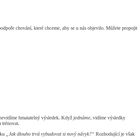
dpoře chování, které chceme, aby se u nás objevilo. Můžete propojit
a nevidíme hmatatelný výsledek. Když
jednáme
, vidíme výsledky
 trénovat.
zku
„Jak dlouho trvá vybudovat si nový návyk?“
Rozhodující je však