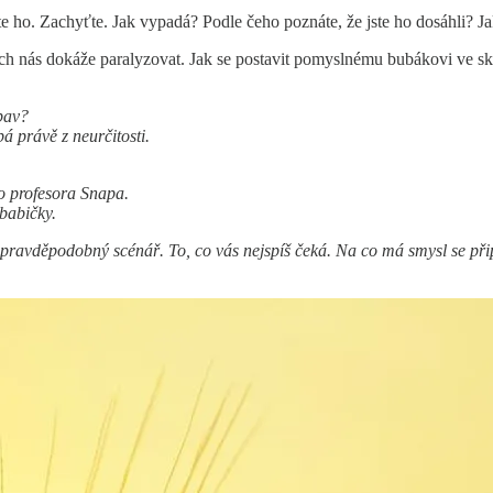
e ho. Zachyťte. Jak vypadá? Podle čeho poznáte, že jste ho dosáhli? Ja
rach nás dokáže paralyzovat. Jak se postavit pomyslnému bubákovi ve sk
bav?
á právě z neurčitosti.
ho profesora Snapa.
 babičky.
it pravděpodobný scénář. To, co vás nejspíš čeká. Na co má smysl se při