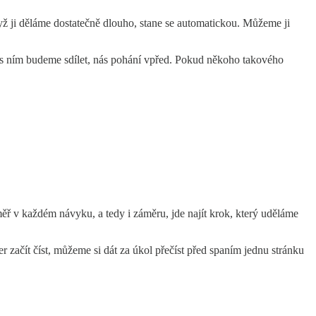
dyž ji děláme dostatečně dlouho, stane se automatickou. Můžeme ji
ž s ním budeme sdílet, nás pohání vpřed. Pokud někoho takového
ěř v každém návyku, a tedy i záměru, jde najít krok, který uděláme
začít číst, můžeme si dát za úkol přečíst před spaním jednu stránku