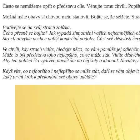
Často se nemůžeme opřít o představu cíle. Věnujte tomu chvíli. Popišt
Možná máte obavy si cílovou metu stanovit. Bojíte se, že selžete. St
Podívejte se na svůj strach zblízka.
Čeho přesně se bojíte? Jak vypadá zhmotnění vašich nejtemnějších o
Strach obvykle nechce nabýt konkrétní podoby. Část své děsivosti čerp
Ve chvíli, kdy strach vidíte, hledejte něco, co vám pomůže jej odlehčit.
Může to být představa toho nejlepšího, co se může stát. Vidíte děsivé
Aby ten pohled šlo vydržet, navlékáte na něj šaty a klobouk Nevillovy
Když víte, co nejhoršího i nejlepšího se může stát, daří se vám objev
Jaký první krok k překonání své obavy uděláte?