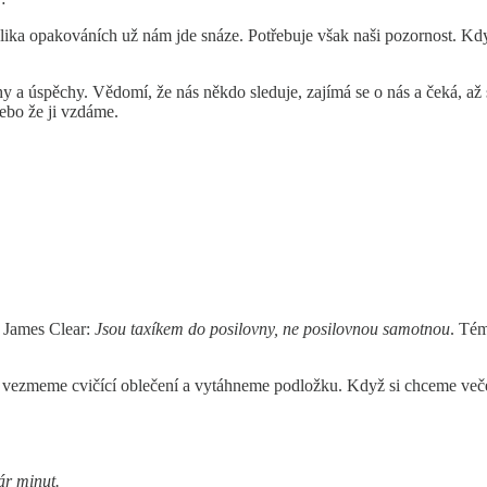
ěkolika opakováních už nám jde snáze. Potřebuje však naši pozornost. K
hy a úspěchy. Vědomí, že nás někdo sleduje, zajímá se o nás a čeká, a
ebo že ji vzdáme.
 James Clear:
Jsou taxíkem do posilovny, ne posilovnou samotnou
. Tém
e vezmeme cvičící oblečení a vytáhneme podložku. Když si chceme večer 
ár minut.