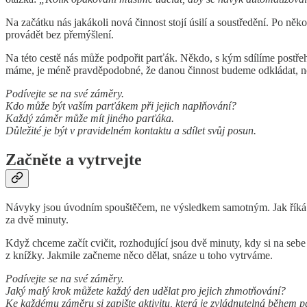
Na začátku nás jakákoli nová činnost stojí úsilí a soustředění. Po n
provádět bez přemýšlení.
Na této cestě nás může podpořit parťák. Někdo, s kým sdílíme postře
máme, je méně pravděpodobné, že danou činnost budeme odkládat, n
Podívejte se na své záměry.
Kdo může být vaším parťákem při jejich naplňování?
Každý záměr může mít jiného parťáka.
Důležité je být v pravidelném kontaktu a sdílet svůj posun.
Začněte a vytrvejte
Návyky jsou úvodním spouštěčem, ne výsledkem samotným. Jak říká
za dvě minuty.
Když chceme začít cvičit, rozhodující jsou dvě minuty, kdy si na seb
z knížky. Jakmile začneme něco dělat, snáze u toho vytrváme.
Podívejte se na své záměry.
Jaký malý krok můžete každý den udělat pro jejich zhmotňování?
Ke každému záměru si zapište aktivitu, která je zvládnutelná během p