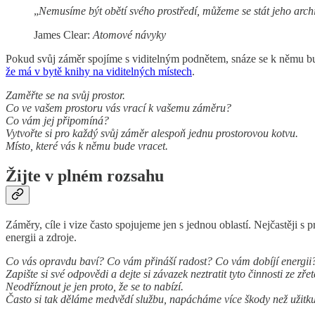
„
Nemusíme být obětí svého prostředí, můžeme se stát jeho archi
James Clear:
Atomové návyky
Pokud svůj záměr spojíme s viditelným podnětem, snáze se k němu b
že má v bytě knihy na viditelných místech
.
Zaměřte se na svůj prostor.
Co ve vašem prostoru vás vrací k vašemu záměru?
Co vám jej připomíná?
Vytvořte si pro každý svůj záměr alespoň jednu prostorovou kotvu.
Místo, které vás k němu bude vracet.
Žijte v plném rozsahu
Záměry, cíle i vize často spojujeme jen s jednou oblastí. Nejčastěji s 
energii a zdroje.
Co vás opravdu baví? Co vám přináší radost? Co vám dobíjí energii
Zapište si své odpovědi a dejte si závazek neztratit tyto činnosti ze zře
Neodříznout je jen proto, že se to nabízí.
Často si tak děláme medvědí službu, napácháme více škody než užitku