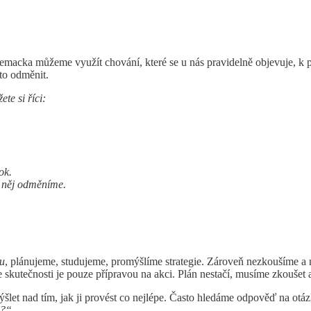
macka můžeme využít chování, které se u nás pravidelně objevuje, k po
 to odměnit.
te si říci:
ok.
a něj odměníme.
u
, plánujeme, studujeme, promýšlíme strategie. Zároveň nezkoušíme 
skutečnosti je pouze přípravou na akci. Plán nestačí, musíme zkoušet a
ýšlet nad tím, jak ji provést co nejlépe. Často hledáme odpověď na otá
l?“