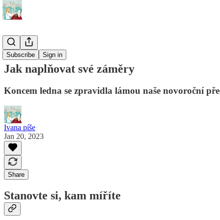
🪄 Tipy
Subscribe
Sign in
Jak naplňovat své záměry
Koncem ledna se zpravidla lámou naše novoroční před
Ivana píše
Jan 20, 2023
Share
Stanovte si, kam míříte