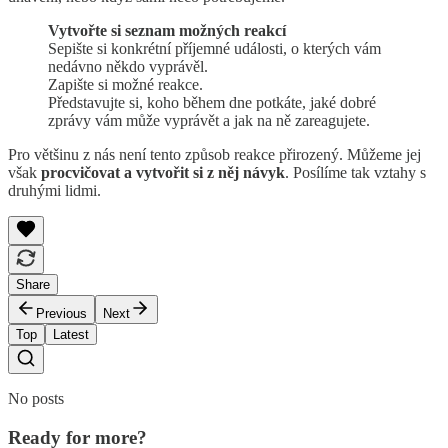
Vytvořte si seznam možných reakcí
Sepište si konkrétní příjemné události, o kterých vám
nedávno někdo vyprávěl.
Zapište si možné reakce.
Představujte si, koho během dne potkáte, jaké dobré
zprávy vám může vyprávět a jak na ně zareagujete.
Pro většinu z nás není tento způsob reakce přirozený. Můžeme jej
však
procvičovat a vytvořit si z něj návyk
. Posílíme tak vztahy s
druhými lidmi.
Share
Previous
Next
Top
Latest
No posts
Ready for more?