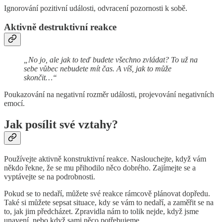
Ignorování pozitivní události, odvracení pozornosti k sobě.
Aktivně destruktivní reakce
„No jo, ale jak to teď budete všechno zvládat? To už na
sebe vůbec nebudete mít čas. A víš, jak to může
skončit…“
Poukazování na negativní rozměr události, projevování negativních
emocí.
Jak posílit své vztahy?
Používejte aktivně konstruktivní reakce. Naslouchejte, když vám
někdo řekne, že se mu přihodilo něco dobrého. Zajímejte se a
vyptávejte se na podrobnosti.
Pokud se to nedaří, můžete své reakce rámcově plánovat dopředu.
Také si můžete sepsat situace, kdy se vám to nedaří, a zaměřit se na
to, jak jim předcházet. Zpravidla nám to tolik nejde, když jsme
unavení, nebo když sami něco potřebujeme.