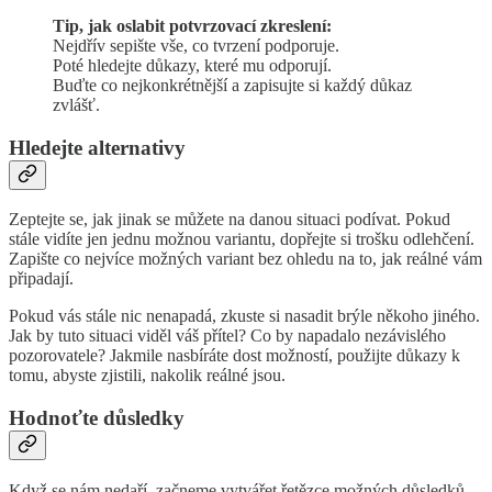
Tip, jak oslabit potvrzovací zkreslení:
Nejdřív sepište vše, co tvrzení podporuje.
Poté hledejte důkazy, které mu odporují.
Buďte co nejkonkrétnější a zapisujte si každý důkaz
zvlášť.
Hledejte alternativy
Zeptejte se, jak jinak se můžete na danou situaci podívat. Pokud
stále vidíte jen jednu možnou variantu, dopřejte si trošku odlehčení.
Zapište co nejvíce možných variant bez ohledu na to, jak reálné vám
připadají.
Pokud vás stále nic nenapadá, zkuste si nasadit brýle někoho jiného.
Jak by tuto situaci viděl váš přítel? Co by napadalo nezávislého
pozorovatele? Jakmile nasbíráte dost možností, použijte důkazy k
tomu, abyste zjistili, nakolik reálné jsou.
Hodnoťte důsledky
Když se nám nedaří, začneme vytvářet řetězce možných důsledků.