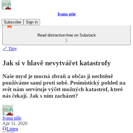
Ivana píše
Subscribe
Sign in
Read distraction-free on Substack
🪄 Tipy
Jak si v hlavě nevytvářet katastrofy
Naše mysl je mocná zbraň a občas ji nechtěně
používáme sami proti sobě. Pesimistický pohled na
svět nám servíruje výčet možných katastrof, které
nás čekají. Jak s ním zacházet?
Ivana píše
Apr 11, 2020
Listen