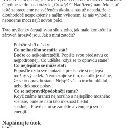
Chytíme se do pasti otázek „
Co když?
“ Nadřízený nám řekne, ať
ještě zapracujeme na svěřeném úkolu, a nás už napadá, že je
dlouhodobě nespokojený s naším výkonem, že nás vyhodí a
nebudeme moci najít novou práci.
Tyto myšlenky čerpají svou sílu z toho, jak málo konkrétní a
zároveň hrozivé jsou. Jak s nimi zatočit?
Položte si tři otázky:
Co nejhoršího se může stát?
Buďte co nejkonkrétnější. Popište svou představu co
nejpodrobněji. Co uděláte, když se to opravdu stane?
Co nejlepšího se může stát?
Popusťte uzdu své fantazii a představte si nejlepší
možný výsledek. Neomezujte se tím, nakolik je reálné,
že se to opravdu stane. Nejspíš vás to trochu uklidní,
nebo dokonce pobaví.
Co se nejpravděpodobněji stane?
Když známe hranici nejhoršího a nejlepšího možného
scénáře, bude se nám tato možnost hledat
snadněji. Právě na ni se zaměřte a věnujte jí svou
energii.
Naplánujte útok