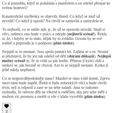
Co jí pomohlo, když se pohádala s manželem a on odešel přespat ke
svému bratrovi?
Katastrofické myšlenky se objevily ihned: Co když se muž už
nevrátí? Co když ji opustí? Na chvíli se zastavila a zamyslela se.
To nejhorší, co se může stát, je, že už se opravdu nevrátí. Sbalí si
věci, zatímco ona bude v práci, a odejde (
nejhorší scénář
). Řekla
si, že, i kdyby se to stalo, nějak by to zvládla. Ozvala by se své
rodině a poprosila je o podporu (
plán útoku
).
Nejspíš se to nestane. Jsou spolu patnáct let. Zajímá se o ni. Neumí
si představit, že by jen tak odešel od dětí (
sbírání důkazů
).
Nejlepší
možný scénář
je, že se vrátí za pár hodin. Přinese jí kytici růží a
omluví se, jak hrozně se choval. Ani to se nejspíš nestane. Kytku jí
ještě nikdy nepřinesl.
Co se nejpravděpodobněji stane? Manžel se ráno vrátí domů. Zprvu
mezi nimi bude napětí. Řekli si řadu nehezkých věcí a bude chvíli
trvat, než si odpustí a zase se na sebe naladí. Jana se nakonec
rozhodla, že odveze děti na víkend k rodičům, aby pro sebe měli s
mužem víc prostoru a mohli si vše v klidu vysvětlit (
plán útoku
).
2