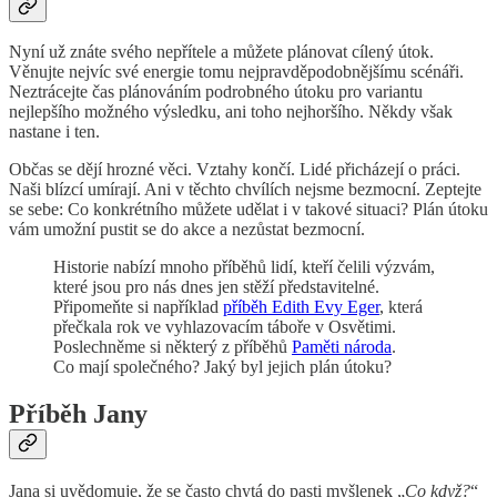
Nyní už znáte svého nepřítele a můžete plánovat cílený útok.
Věnujte nejvíc své energie tomu nejpravděpodobnějšímu scénáři.
Neztrácejte čas plánováním podrobného útoku pro variantu
nejlepšího možného výsledku, ani toho nejhoršího. Někdy však
nastane i ten.
Občas se dějí hrozné věci. Vztahy končí. Lidé přicházejí o práci.
Naši blízcí umírají. Ani v těchto chvílích nejsme bezmocní. Zeptejte
se sebe: Co konkrétního můžete udělat i v takové situaci? Plán útoku
vám umožní pustit se do akce a nezůstat bezmocní.
Historie nabízí mnoho příběhů lidí, kteří čelili výzvám,
které jsou pro nás dnes jen stěží představitelné.
Připomeňte si například
příběh Edith Evy Eger
, která
přečkala rok ve vyhlazovacím táboře v Osvětimi.
Poslechněme si některý z příběhů
Paměti národa
.
Co mají společného? Jaký byl jejich plán útoku?
Příběh Jany
Jana si uvědomuje, že se často chytá do pasti myšlenek „
Co když?
“