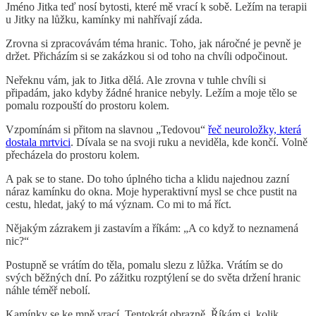
Jméno Jitka teď nosí bytosti, které mě vrací k sobě. Ležím na terapii
u Jitky na lůžku, kamínky mi nahřívají záda.
Zrovna si zpracovávám téma hranic. Toho, jak náročné je pevně je
držet. Přicházím si se zakázkou si od toho na chvíli odpočinout.
Neřeknu vám, jak to Jitka dělá. Ale zrovna v tuhle chvíli si
připadám, jako kdyby žádné hranice nebyly. Ležím a moje tělo se
pomalu rozpouští do prostoru kolem.
Vzpomínám si přitom na slavnou „Tedovou“
řeč neuroložky, která
dostala mrtvici
. Dívala se na svoji ruku a neviděla, kde končí. Volně
přecházela do prostoru kolem.
A pak se to stane. Do toho úplného ticha a klidu najednou zazní
náraz kamínku do okna. Moje hyperaktivní mysl se chce pustit na
cestu, hledat, jaký to má význam. Co mi to má říct.
Nějakým zázrakem ji zastavím a říkám: „A co když to neznamená
nic?“
Postupně se vrátím do těla, pomalu slezu z lůžka. Vrátím se do
svých běžných dní. Po zážitku rozptýlení se do světa držení hranic
náhle téměř nebolí.
Kamínky se ke mně vrací. Tentokrát obrazně. Říkám si, kolik