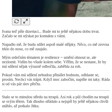
Ivana teď píše dizertaci... Bude mi to ještě nějakou dobu trvat.
Začalo se mi stýskat po kontaktu s vámi.
Napadlo mě, že budu sdílet aspoň malé střípky. Něco, co mě zrovna
trklo do nosu, co mě zaujalo.
Mým srdečním tématem je resilience ~ umění ohnout se, ale
nezlomit. Vidím ho všude kolem sebe. Věřím, že se nestane, že by
má sdílení nějak výrazně odbočila, zaběhla za roh.
Pokud vám má sdílení nebudou přinášet hodnotu, odhlaste se,
prosím. Nechci vás trápit. Když moc zabočím, napište mi taky. Ráda
si od vás pár slov přečtu.
Stalo se to minulou středu na terapii. Asi rok a půl chodím na terapii
se svým tělem. Tak dlouho střádalo a nejspíš by ještě nějakou chvíli
utáhlo, až potkalo Jitku.