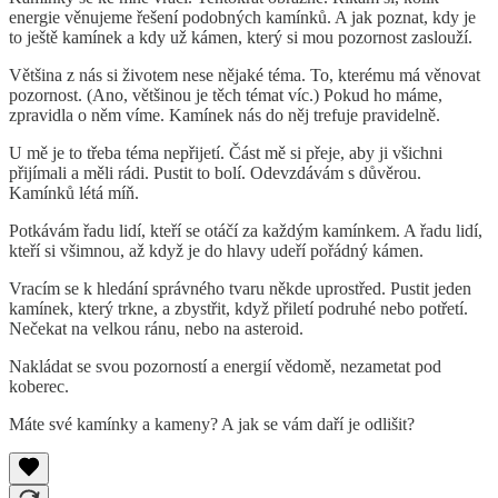
energie věnujeme řešení podobných kamínků. A jak poznat, kdy je
to ještě kamínek a kdy už kámen, který si mou pozornost zaslouží.
Většina z nás si životem nese nějaké téma. To, kterému má věnovat
pozornost. (Ano, většinou je těch témat víc.) Pokud ho máme,
zpravidla o něm víme. Kamínek nás do něj trefuje pravidelně.
U mě je to třeba téma nepřijetí. Část mě si přeje, aby ji všichni
přijímali a měli rádi. Pustit to bolí. Odevzdávám s důvěrou.
Kamínků létá míň.
Potkávám řadu lidí, kteří se otáčí za každým kamínkem. A řadu lidí,
kteří si všimnou, až když je do hlavy udeří pořádný kámen.
Vracím se k hledání správného tvaru někde uprostřed. Pustit jeden
kamínek, který trkne, a zbystřit, když přiletí podruhé nebo potřetí.
Nečekat na velkou ránu, nebo na asteroid.
Nakládat se svou pozorností a energií vědomě, nezametat pod
koberec.
Máte své kamínky a kameny? A jak se vám daří je odlišit?