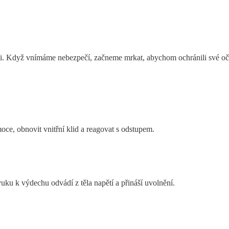
akci. Když vnímáme nebezpečí, začneme mrkat, abychom ochránili své oč
e, obnovit vnitřní klid a reagovat s odstupem.
ku k výdechu odvádí z těla napětí a přináší uvolnění.