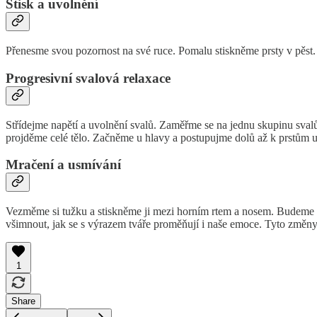
Stisk a uvolnění
Přenesme svou pozornost na své ruce. Pomalu stiskněme prsty v pěst.
Progresivní svalová relaxace
Střídejme napětí a uvolnění svalů. Zaměřme se na jednu skupinu svalů
projděme celé tělo. Začněme u hlavy a postupujme dolů až k prstům 
Mračení a usmívání
Vezměme si tužku a stiskněme ji mezi horním rtem a nosem. Budeme s
všimnout, jak se s výrazem tváře proměňují i naše emoce. Tyto změn
1
Share