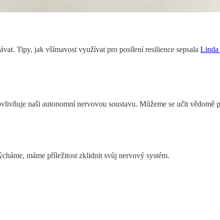
vat. Tipy, jak všímavost využívat pro posílení resilience sepsala
Linda
livňuje naši autonomní nervovou soustavu. Můžeme se učit vědomě po
ýcháme, máme příležitost zklidnit svůj nervový systém.