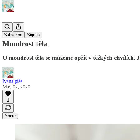
🪄 Tipy
Subscribe
Sign in
Moudrost těla
O moudrost těla se můžeme opřít v těžkých chvílích. Ja
Ivana píše
May 02, 2020
1
Share