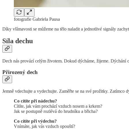
fotografie Gabriela Pausa
Díky všímavosti se můžeme na tělo naladit a jednotlivé signály zachytá
Síla dechu
Dech nás provází celým životem. Dokud dýcháme, žijeme. Dýchání ov
Přirozený dech
Jemně vdechujte a vydechujte. Zaměřte se na své prožitky. Zatímco d
Co cítíte při nádechu?
Cítíte, jak vám prochází vzduch nosem a krkem?
Jak se postupně rozlévá do hrudníku a břicha?
Co cítíte při výdechu?
Vnímáte, jak vás vzduch opouští?