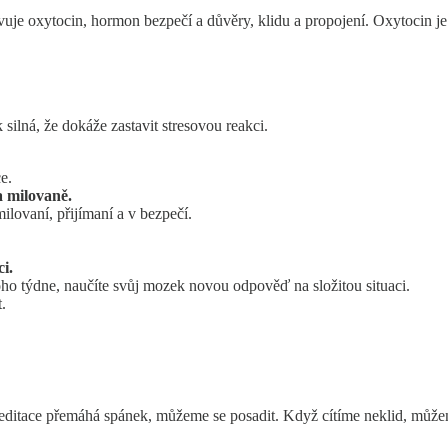
vuje oxytocin, hormon bezpečí a důvěry, klidu a propojení. Oxytocin j
 silná, že dokáže zastavit stresovou reakci.
e.
a milovaně.
milovaní, přijímaní a v bezpečí.
i.
ho týdne, naučíte svůj mozek novou odpověď na složitou situaci.
.
editace přemáhá spánek, můžeme se posadit. Když cítíme neklid, může