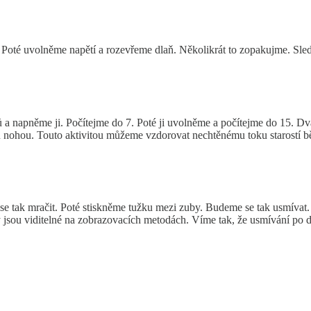
 Poté uvolněme napětí a rozevřeme dlaň. Několikrát to zopakujme. Sled
 a napněme ji. Počítejme do 7. Poté ji uvolněme a počítejme do 15. Dv
u nohou. Touto aktivitou můžeme vzdorovat nechtěnému toku starostí 
e tak mračit. Poté stiskněme tužku mezi zuby. Budeme se tak usmívat
y jsou viditelné na zobrazovacích metodách. Víme tak, že usmívání po