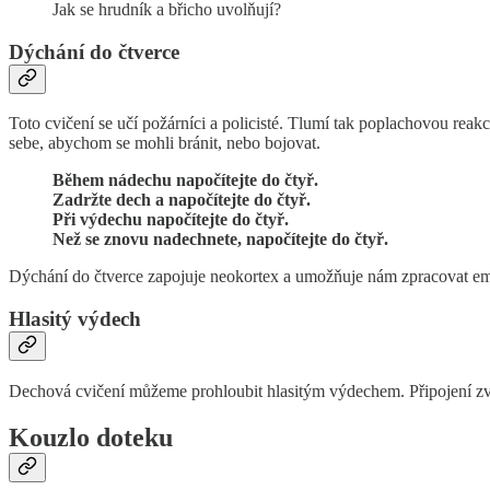
Jak se hrudník a břicho uvolňují?
Dýchání do čtverce
Toto cvičení se učí požárníci a policisté. Tlumí tak poplachovou re
sebe, abychom se mohli bránit, nebo bojovat.
Během nádechu napočítejte do čtyř.
Zadržte dech a napočítejte do čtyř.
Při výdechu napočítejte do čtyř.
Než se znovu nadechnete, napočítejte do čtyř.
Dýchání do čtverce zapojuje neokortex a umožňuje nám zpracovat emoc
Hlasitý výdech
Dechová cvičení můžeme prohloubit hlasitým výdechem. Připojení zvu
Kouzlo doteku