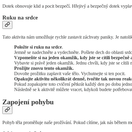
Dotek obnovuje klid a pocit bezpečí. Hřejivý a bezpečný dotek vypla
Ruku na srdce
Tato aktivita nám umožňuje rychle zastavit záchvaty paniky. Je natolik
Položte si ruku na srdce
.
Jemně se nadechněte a vydechněte. Pošlete dech do oblasti srdc
Vzpomeňte si na jeden okamžik, kdy jste se cítili bezpečně 
Vybavte si právě jeden okamžik. Jednu chvíli, kdy jste se cítili 
Prožijte znovu tento okamžik.
Dovolte prožitku zaplavit vaše tělo. Vychutnejte si ten pocit.
Opakujte aktivitu několikrát denně, tvoříte tak novou reakc
Pokud zopakujete toto cvičení pětkrát každý den po dobu jedno
Následně se k aktivitě můžete vracet, kdykoli budete potřebovat
Zapojení pohybu
Pohyb těla proměňuje naše prožívání. Pokud cítíme, jak nás během m