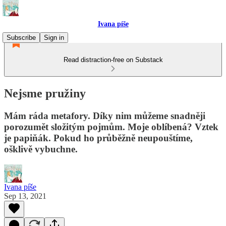
Ivana píše
Subscribe
Sign in
Read distraction-free on Substack
Nejsme pružiny
Mám ráda metafory. Díky nim můžeme snadněji
porozumět složitým pojmům. Moje oblíbená? Vztek
je papiňák. Pokud ho průběžně neupouštíme,
ošklivě vybuchne.
Ivana píše
Sep 13, 2021