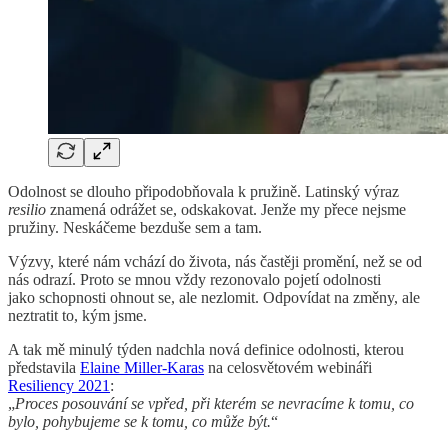
Odolnost se dlouho připodobňovala k pružině. Latinský výraz
resilio
znamená odrážet se, odskakovat. Jenže my přece nejsme
pružiny. Neskáčeme bezduše sem a tam.
Výzvy, které nám vchází do života, nás častěji promění, než se od
nás odrazí. Proto se mnou vždy rezonovalo pojetí odolnosti
jako schopnosti ohnout se, ale nezlomit. Odpovídat na změny, ale
neztratit to, kým jsme.
A tak mě minulý týden nadchla nová definice odolnosti, kterou
představila
Elaine Miller-Karas
na celosvětovém webináři
Resiliency 2021
:
„
Proces posouvání se vpřed, při kterém se nevracíme k tomu, co
bylo, pohybujeme se k tomu, co může být.
“