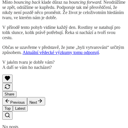
Místo
bouncing back
klade důraz na
bouncing forward.
Neodrážíme
se zpět, odrážíme se kupředu. Podporuje tak mé přesvědčení, že
nikdy není pozdě něco proměnit. Že život je celoživotním hledáním
tvaru, ve kterém nám je dobře.
V přírodě tento pohyb vidíme každý den. Rostliny se natahují pro
tolik slunce, kolik právě potřebují. Řeka si nachází a tvoří svou
cestu.
Občas se uzavřeme v představě, že jsme „byli vytvarováni“ určitým
způsobem.
Aktuální vědecké výzkumy tomu odporují
.
V jakém tvaru je dobře vám?
A daří se vám ho nacházet?
Share
Previous
Next
Top
Latest
No posts