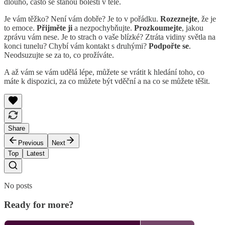
dlouho, často se stanou bolestí v těle.
Je vám těžko? Není vám dobře? Je to v pořádku.
Rozeznejte
, že je
to emoce.
Přijměte
ji
a nezpochybňujte.
Prozkoumejte
, jakou
zprávu vám nese. Je to strach o vaše blízké? Ztráta vidiny světla na
konci tunelu? Chybí vám kontakt s druhými?
Podpořte se
.
Neodsuzujte se za to, co prožíváte.
A až vám se vám udělá lépe, můžete se vrátit k hledání toho, co
máte k dispozici, za co můžete být vděční a na co se můžete těšit.
Share
Previous
Next
Top
Latest
No posts
Ready for more?