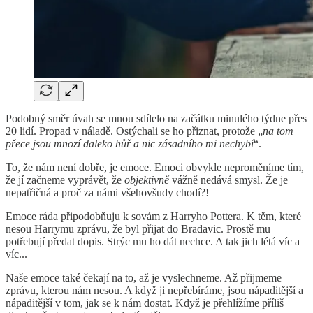
Podobný směr úvah se mnou sdílelo na začátku minulého týdne přes
20 lidí. Propad v náladě. Ostýchali se ho přiznat, protože „
na tom
přece jsou mnozí daleko hůř a nic zásadního mi nechybí
“.
To, že nám není dobře, je emoce. Emoci obvykle neproměníme tím,
že jí začneme vyprávět, že
objektivně
vážně nedává smysl. Že je
nepatřičná a proč za námi všehovšudy chodí?!
Emoce ráda připodobňuju k sovám z Harryho Pottera. K těm, které
nesou Harrymu zprávu, že byl přijat do Bradavic. Prostě mu
potřebují předat dopis. Strýc mu ho dát nechce. A tak jich létá víc a
víc...
Naše emoce také čekají na to, až je vyslechneme. Až přijmeme
zprávu, kterou nám nesou. A když ji nepřebíráme, jsou nápaditější a
nápaditější v tom, jak se k nám dostat. Když je přehlížíme příliš