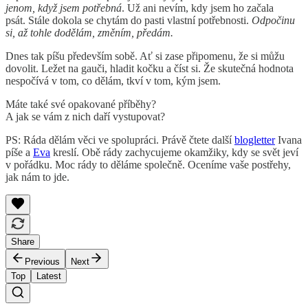
jenom, když jsem potřebná
. Už ani nevím, kdy jsem ho začala
psát. Stále dokola se chytám do pasti vlastní potřebnosti.
Odpočinu
si, až tohle dodělám, změním, předám.
Dnes tak píšu především sobě. Ať si zase připomenu, že si můžu
dovolit. Ležet na gauči, hladit kočku a číst si. Že skutečná hodnota
nespočívá v tom, co dělám, tkví v tom, kým jsem.
Máte také své opakované příběhy?
A jak se vám z nich daří vystupovat?
PS: Ráda dělám věci ve spolupráci. Právě čtete další
blogletter
Ivana
píše a
Eva
kreslí. Obě rády zachycujeme okamžiky, kdy se svět jeví
v pořádku. Moc rády to děláme společně. Oceníme vaše postřehy,
jak nám to jde.
Share
Previous
Next
Top
Latest