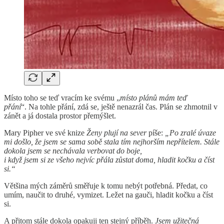
Místo toho se teď vracím ke svému „
místo plánů mám teď
přání
“. Na tohle přání, zdá se, ještě nenazrál čas. Plán se zhmotnil v
zánět a já dostala prostor přemýšlet.
Mary Pipher ve své knize
Ženy plují na sever
píše:
„Po zralé úvaze
mi došlo, že jsem se sama sobě stala tím nejhorším nepřítelem. Stále
dokola jsem se nechávala verbovat do boje,
i když jsem si ze všeho nejvíc přála zůstat doma, hladit kočku a číst
si.“
Většina mých záměrů směřuje k tomu nebýt potřebná. Předat, co
umím, naučit to druhé, vymizet. Ležet na gauči, hladit kočku a číst
si.
A přitom stále dokola opakuji ten stejný příběh.
Jsem užitečná