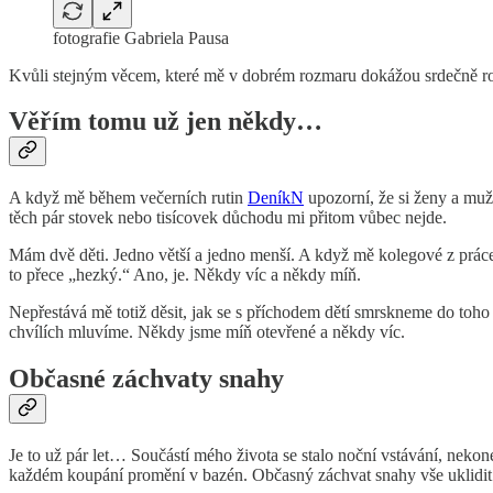
fotografie Gabriela Pausa
Kvůli stejným věcem, které mě v dobrém rozmaru dokážou srdečně roz
Věřím tomu už jen někdy…
A když mě během večerních rutin
DeníkN
upozorní, že si ženy a muž
těch pár stovek nebo tisícovek důchodu mi přitom vůbec nejde.
Mám dvě děti. Jedno větší a jedno menší. A když mě kolegové z prác
to přece „hezký.“ Ano, je. Někdy víc a někdy míň.
Nepřestává mě totiž děsit, jak se s příchodem dětí smrskneme do toh
chvílích mluvíme. Někdy jsme míň otevřené a někdy víc.
Občasné záchvaty snahy
Je to už pár let… Součástí mého života se stalo noční vstávání, nekone
každém koupání promění v bazén. Občasný záchvat snahy vše uklidit a 