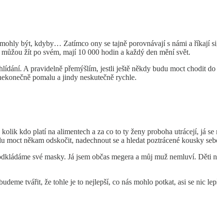
mohly být, kdyby… Zatímco ony se tajně porovnávají s námi a říkají s
i můžou žít po svém, mají 10 000 hodin a každý den mění svět.
dání. A pravidelně přemýšlím, jestli ještě někdy budu moct chodit do p
 nekonečně pomalu a jindy neskutečně rychle.
lik kdo platí na alimentech a za co to ty ženy proboha utrácejí, já se
budu moct někam odskočit, nadechnout se a hledat poztrácené kousky seb
dkládáme své masky. Já jsem občas megera a můj muž nemluví. Děti nám
deme tvářit, že tohle je to nejlepší, co nás mohlo potkat, asi se nic lep