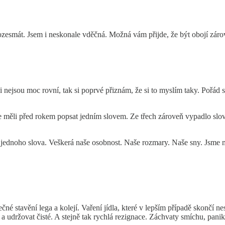
esmát. Jsem i neskonale vděčná. Možná vám přijde, že být obojí záro
i nejsou moc rovní, tak si poprvé přiznám, že si to myslím taky. Poř
e měli před rokem popsat jedním slovem. Ze třech zároveň vypadlo slo
o jednoho slova. Veškerá naše osobnost. Naše rozmary. Naše sny. Jsme
čné stavění lega a kolejí. Vaření jídla, které v lepším případě skončí 
udržovat čisté. A stejně tak rychlá rezignace. Záchvaty smíchu, panik