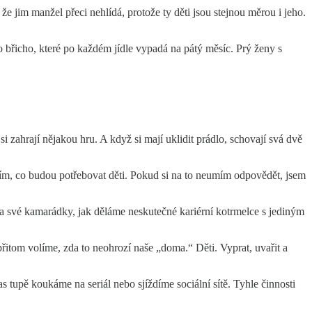
 jim manžel přeci nehlídá, protože ty děti jsou stejnou měrou i jeho.
o břicho, které po každém jídle vypadá na pátý měsíc. Prý ženy s
si zahrají nějakou hru. A když si mají uklidit prádlo, schovají svá dvě
ím, co budou potřebovat děti. Pokud si na to neumím odpovědět, jsem
 a své kamarádky, jak děláme neskutečné kariérní kotrmelce s jediným
 přitom volíme, zda to neohrozí naše „doma.“ Děti. Vyprat, uvařit a
tupě koukáme na seriál nebo sjíždíme sociální sítě. Tyhle činnosti