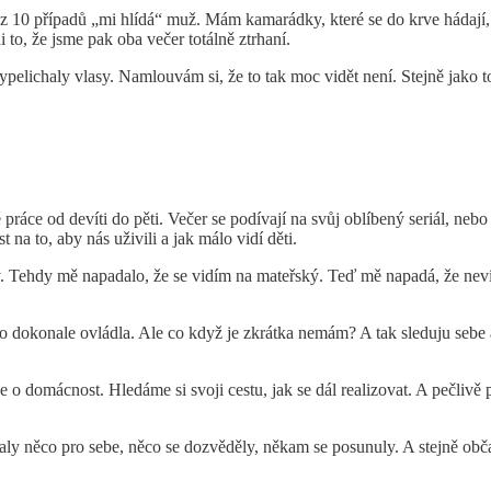
10 případů „mi hlídá“ muž. Mám kamarádky, které se do krve hádají, že
 to, že jsme pak oba večer totálně ztrhaní.
ypelichaly vlasy. Namlouvám si, že to tak moc vidět není. Stejně jako t
ráce od devíti do pěti. Večer se podívají na svůj oblíbený seriál, nebo 
 na to, aby nás uživili a jak málo vidí děti.
y. Tehdy mě napadalo, že se vidím na mateřský. Teď mě napadá, že nev
co dokonale ovládla. Ale co když je zkrátka nemám? A tak sleduju sebe
se o domácnost. Hledáme si svoji cestu, jak se dál realizovat. A pečlivě
 něco pro sebe, něco se dozvěděly, někam se posunuly. A stejně občas 