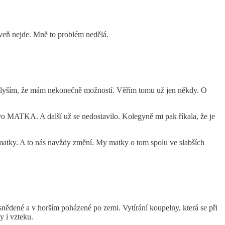
veň nejde. Mně to problém nedělá.
ád slyším, že mám nekonečně možností. Věřím tomu už jen někdy. O
vo MATKA. A další už se nedostavilo. Kolegyně mi pak říkala, že je
 matky. A to nás navždy změní. My matky o tom spolu ve slabších
nesnědené a v horším poházené po zemi. Vytírání koupelny, která se při
y i vzteku.