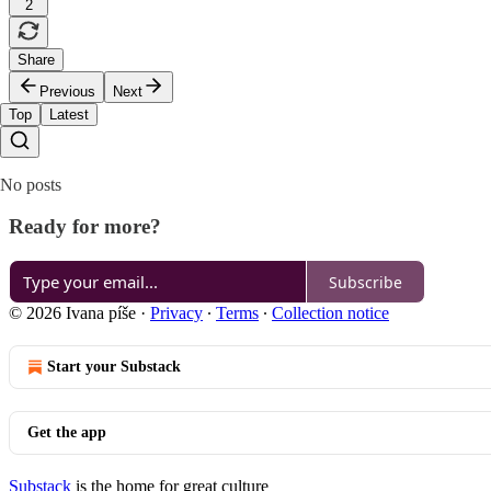
2
Share
Previous
Next
Top
Latest
No posts
Ready for more?
Subscribe
© 2026 Ivana píše
·
Privacy
∙
Terms
∙
Collection notice
Start your Substack
Get the app
Substack
is the home for great culture