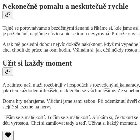
Nekonečně pomalu a neskutečně rychle
Tajně se porovnáváme s bezdětnými ženami a říkáme si, kde jsme asi 
je požehnání, naplňuje nás to a nic se tomu nevyrovná. Protože ony s
A tak mě poslední dobou nejvíc dokáže nakrknout, když mi vypadne hlí
chci chodit do práce na osm hodin. Všímám si, jak děti někdy rostou
Užít si každý moment
A zatímco naši muži rozebírají v hospodách s rozvedenými kamarády, ko
jako ten každodenní Ježíšek, na kterého se všichni těšíme. Že si ne
Doma hry nehrajeme. Všichni jsme sami sebou. Při odemknutí dveří o
stejně si lezeme na nervy.
Těším se z maličkostí. Točím se z maličkostí. A říkám si, že dokud se bu
děti vyrostou. Chci si zamilovat tady a teď. Užívat si každý moment.