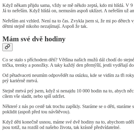
Když někam přijdu sama, vždy se mě někdo zeptá, kdo mi hlídá. V 9 z 
Já to neřeším. Když hlídá on, nemusím aspoň uklízet. A neřeším už ani
Neřeším ani vzhled. Není na to čas. Zvykla jsem si, že mi po dětech v
dětmi stejně nikoho nezajímají. Aspoň že tak.
Mám své dvě hodiny
Co se stalo s příchodem dětí? Většina našich mužů dál chodí do stejné p
trička, trenky a ponožky. A taky každý den přemýšlí, jestli vydělají dost
Od pětadvaceti neumím odpovědět na otázku, kde se vidím za tři rok
prý kariérně mrtvá.
Stejně mrtvá prý jsem, když si nenajdu 10 000 hodin na to, abych ně
cílem vše sladit, nebo spíš udržet.
Některé z nás po cestě tak trochu zapškly. Staráme se o děti, staráme 
poklidit (aspoň před tou návštěvou).
Když děti konečně usnou, máme své dvě hodiny na to, abychom udělaly
jsou totiž, na rozdíl od našeho života, tak krásně předvídatelné.