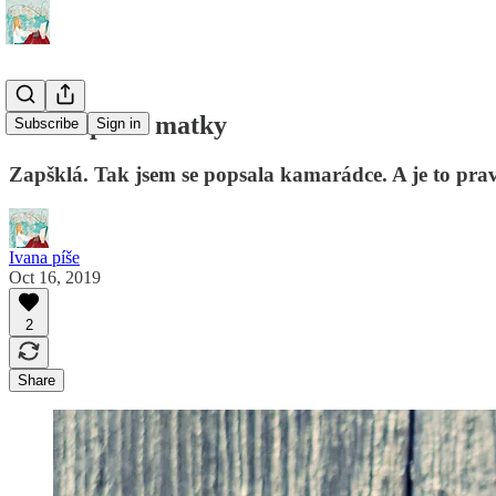
Óda zapšklé matky
Subscribe
Sign in
Zapšklá. Tak jsem se popsala kamarádce. A je to pra
Ivana píše
Oct 16, 2019
2
Share