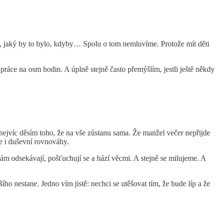
i, jaký by to bylo, kdyby… Spolu o tom nemluvíme. Protože mít děti
ráce na osm hodin. A úplně stejně často přemýšlím, jestli ještě někdy
 nejvíc děsím toho, že na vše zůstanu sama. Že manžel večer nepřijde
e i duševní rovnováhy.
 odsekávají, pošťuchují se a hází věcmi. A stejně se milujeme. A
šího nestane. Jedno vím jistě: nechci se utěšovat tím, že bude líp a že