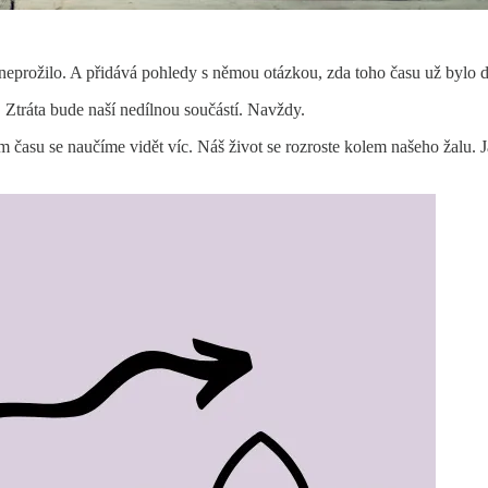
ě neprožilo. A přidává pohledy s němou otázkou, zda toho času už bylo 
. Ztráta bude naší nedílnou součástí. Navždy.
em času se naučíme vidět víc. Náš život se rozroste kolem našeho žalu. J