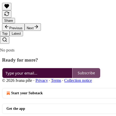
Share
Previous
Next
Top
Latest
No posts
Ready for more?
Subscribe
© 2026 Ivana píše
·
Privacy
∙
Terms
∙
Collection notice
Start your Substack
Get the app