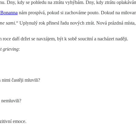
řinu. Dny, kdy se pohledu na ztrátu vyhýbám. Dny, kdy ztrátu oplakává
 Bonanna
nám prospívá, pokud si zachováme pouto. Dokud na milovan
sme sami.
“ Uplynulý rok přinesl řadu nových ztrát. Nová prázdná místa,
 roce daří držet se navzájem, být k sobě soucitní a nacházet naději.
t grieving
:
 nimi častěji mluvili?
ě nemluvili?
zitivní emoce.