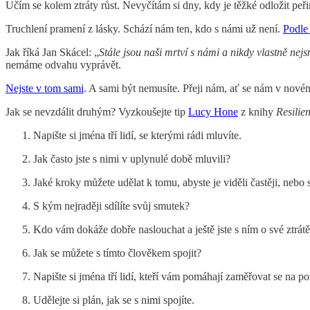
Učím se kolem ztráty růst. Nevyčítám si dny, kdy je těžké odložit pe
Truchlení pramení z lásky. Schází nám ten, kdo s námi už není.
Podle
Jak říká Jan Skácel: „
Stále jsou naši mrtví s námi a nikdy vlastně nej
nemáme odvahu vyprávět.
Nejste v tom sami
. A sami být nemusíte. Přeji nám, ať se nám v novém
Jak se nevzdálit druhým? Vyzkoušejte tip
Lucy Hone
z knihy
Resilien
Napište si jména tří lidí, se kterými rádi mluvíte.
Jak často jste s nimi v uplynulé době mluvili?
Jaké kroky můžete udělat k tomu, abyste je viděli častěji, nebo s
S kým nejraději sdílíte svůj smutek?
Kdo vám dokáže dobře naslouchat a ještě jste s ním o své ztrát
Jak se můžete s tímto člověkem spojit?
Napište si jména tří lidí, kteří vám pomáhají zaměřovat se na po
Udělejte si plán, jak se s nimi spojíte.