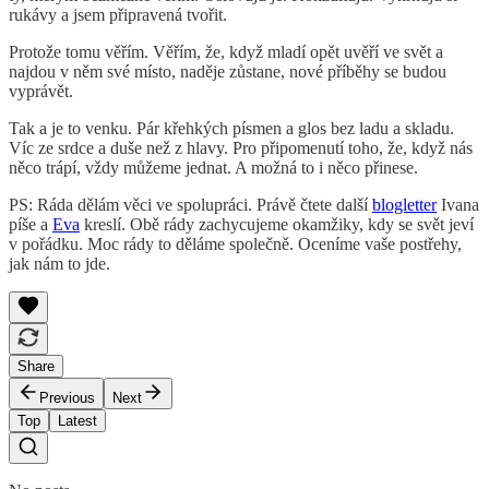
rukávy a jsem připravená tvořit.
Protože tomu věřím. Věřím, že, když mladí opět uvěří ve svět a
najdou v něm své místo, naděje zůstane, nové příběhy se budou
vyprávět.
Tak a je to venku. Pár křehkých písmen a glos bez ladu a skladu.
Víc ze srdce a duše než z hlavy. Pro připomenutí toho, že, když nás
něco trápí, vždy můžeme jednat. A možná to i něco přinese.
PS: Ráda dělám věci ve spolupráci. Právě čtete další
blogletter
Ivana
píše a
Eva
kreslí. Obě rády zachycujeme okamžiky, kdy se svět jeví
v pořádku. Moc rády to děláme společně. Oceníme vaše postřehy,
jak nám to jde.
Share
Previous
Next
Top
Latest