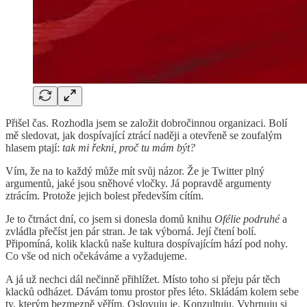
Přišel čas. Rozhodla jsem se založit dobročinnou organizaci. Bolí
mě sledovat, jak dospívající ztrácí naději a otevřeně se zoufalým
hlasem ptají:
tak mi řekni, proč tu mám být?
Vím, že na to každý může mít svůj názor. Že je Twitter plný
argumentů, jaké jsou sněhové vločky. Já popravdě argumenty
ztrácím. Protože jejich bolest především cítím.
Je to čtrnáct dní, co jsem si donesla domů knihu
Ofélie podruhé
a
zvládla přečíst jen pár stran. Je tak výborná. Její čtení bolí.
Připomíná, kolik klacků naše kultura dospívajícím hází pod nohy.
Co vše od nich očekáváme a vyžadujeme.
A já už nechci dál nečinně přihlížet. Místo toho si přeju pár těch
klacků odházet. Dávám tomu prostor přes léto. Skládám kolem sebe
ty, kterým bezmezně věřím. Oslovuju je. Konzultuju. Vyhrnuju si