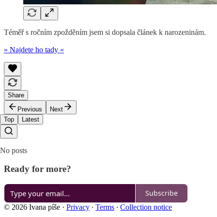
Téměř s ročním zpožděním jsem si dopsala článek k narozeninám.
» Najdete ho tady «
Share
Previous
Next
Top
Latest
No posts
Ready for more?
Subscribe
© 2026 Ivana píše
·
Privacy
∙
Terms
∙
Collection notice