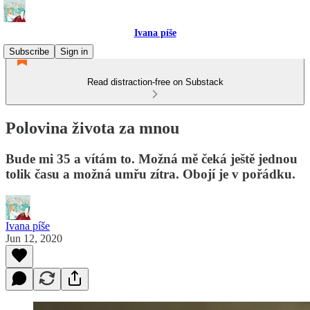
Ivana píše
Subscribe
Sign in
Read distraction-free on Substack
Polovina života za mnou
Bude mi 35 a vítám to. Možná mě čeká ještě jednou
tolik času a možná umřu zítra. Obojí je v pořádku.
Ivana píše
Jun 12, 2020