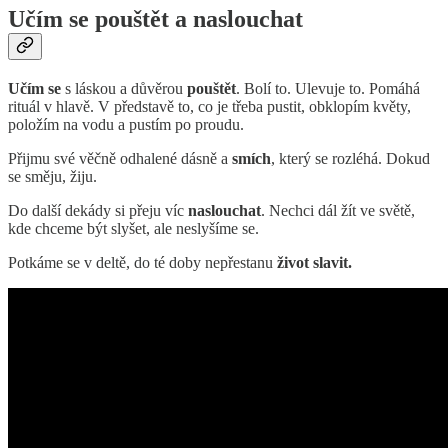
Učím se pouštět a naslouchat
Učím se
s láskou a důvěrou
pouštět
. Bolí to. Ulevuje to. Pomáhá
rituál v hlavě. V představě to, co je třeba pustit, obklopím květy,
položím na vodu a pustím po proudu.
Přijmu své věčně odhalené dásně a
smích
, který se rozléhá. Dokud
se směju, žiju.
Do další dekády si přeju víc
naslouchat
. Nechci dál žít ve světě,
kde chceme být slyšet, ale neslyšíme se.
Potkáme se v deltě, do té doby nepřestanu
život slavit.