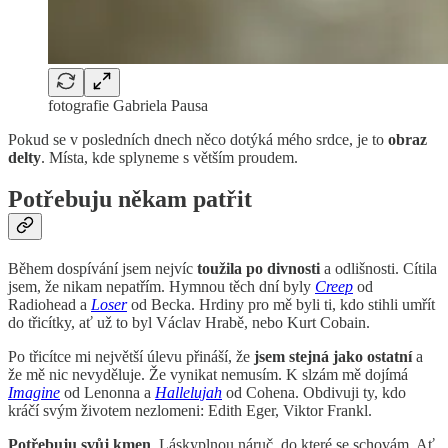
fotografie Gabriela Pausa
Pokud se v posledních dnech něco dotýká mého srdce, je to
obraz
delty
. Místa, kde splyneme s větším proudem.
Potřebuju někam patřit
Během dospívání jsem nejvíc
toužila po divnosti
a odlišnosti. Cítila
jsem, že nikam nepatřím. Hymnou těch dní byly
Creep
od
Radiohead a
Loser
od Becka. Hrdiny pro mě byli ti, kdo stihli umřít
do třicítky, ať už to byl Václav Hrabě, nebo Kurt Cobain.
Po třicítce mi největší úlevu přináší, že
jsem stejná jako ostatní
a
že mě nic nevyděluje. Že vynikat nemusím. K slzám mě dojímá
Imagine
od Lenonna a
Hallelujah
od Cohena. Obdivuji ty, kdo
kráčí svým životem nezlomeni: Edith Eger, Viktor Frankl.
Potřebuju svůj kmen
. Láskyplnou náruč, do které se schovám. Ať