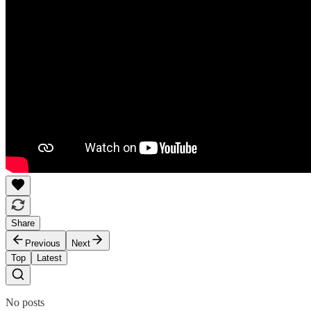
Share
Previous
Next
Top
Latest
No posts