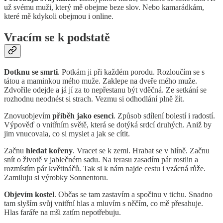
už svému muži, který mě obejme beze slov. Nebo kamarádkám,
které mě kdykoli obejmou i online.
Vracím se k podstatě
Dotknu se smrti
. Potkám ji při každém porodu. Rozloučím se s
tátou a maminkou mého muže. Zaklepe na dveře mého muže.
Zdvořile odejde a já jí za to nepřestanu být vděčná. Ze setkání se
rozhodnu neodnést si strach. Vezmu si odhodlání plně žít.
Znovuobjevím
příběh jako esenci
. Způsob sdílení bolestí i radostí.
Výpověď o vnitřním světě, která se dotýká srdcí druhých. Aniž by
jim vnucovala, co si myslet a jak se cítit.
Začnu
hledat kořeny
. Vracet se k zemi. Hrabat se v hlíně. Začnu
snít o životě v jablečném sadu. Na terasu zasadím pár rostlin a
rozmístím pár květináčů. Tak si k nám najde cestu i vzácná růže.
Zamiluju si výrobky Sonnentoru.
Objevím kostel
. Občas se tam zastavím a spočinu v tichu. Snadno
tam slyším svůj vnitřní hlas a mluvím s něčím, co mě přesahuje.
Hlas faráře na mši zatím nepotřebuju.