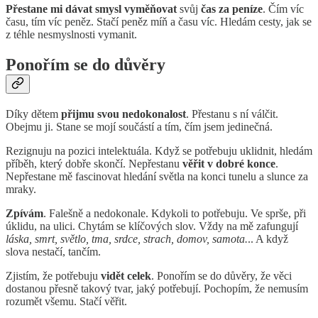
Přestane mi dávat smysl vyměňovat
svůj
čas za peníze
. Čím víc
času, tím víc peněz. Stačí peněz míň a času víc. Hledám cesty, jak se
z téhle nesmyslnosti vymanit.
Ponořím se do důvěry
Díky dětem
přijmu svou nedokonalost
. Přestanu s ní válčit.
Obejmu ji. Stane se mojí součástí a tím, čím jsem jedinečná.
Rezignuju na pozici intelektuála. Když se potřebuju uklidnit, hledám
příběh, který dobře skončí. Nepřestanu
věřit v dobré konce
.
Nepřestane mě fascinovat hledání světla na konci tunelu a slunce za
mraky.
Zpívám
. Falešně a nedokonale. Kdykoli to potřebuju. Ve sprše, při
úklidu, na ulici. Chytám se klíčových slov. Vždy na mě zafungují
láska, smrt, světlo, tma, srdce, strach, domov, samota.
.. A když
slova nestačí, tančím.
Zjistím, že potřebuju
vidět celek
. Ponořím se do důvěry, že věci
dostanou přesně takový tvar, jaký potřebují. Pochopím, že nemusím
rozumět všemu. Stačí věřit.