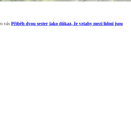
ro vás
Příběh dvou sester jako důkaz, že vztahy mezi lidmi jsou