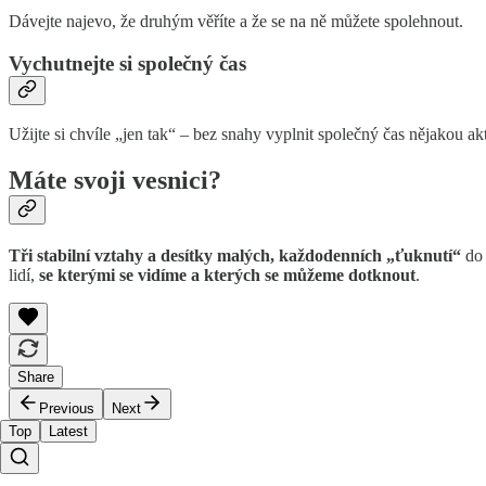
Dávejte najevo, že druhým věříte a že se na ně můžete spolehnout.
Vychutnejte si společný čas
Užijte si chvíle „jen tak“ – bez snahy vyplnit společný čas nějakou a
Máte svoji vesnici?
Tři stabilní vztahy a desítky malých, každodenních „ťuknutí“
do 
lidí,
se kterými se vidíme a kterých se můžeme dotknout
.
Share
Previous
Next
Top
Latest