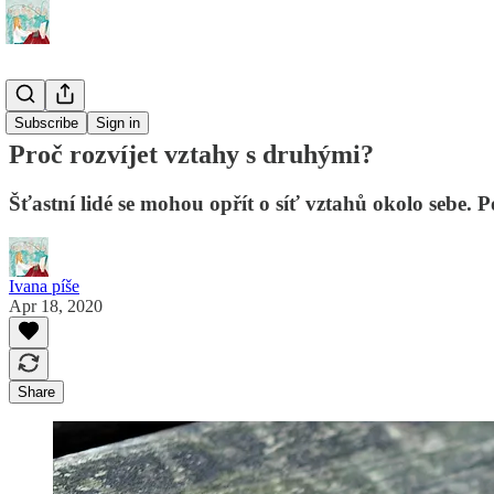
🪄 Tipy
Subscribe
Sign in
Proč rozvíjet vztahy s druhými?
Šťastní lidé se mohou opřít o síť vztahů okolo sebe. P
Ivana píše
Apr 18, 2020
Share