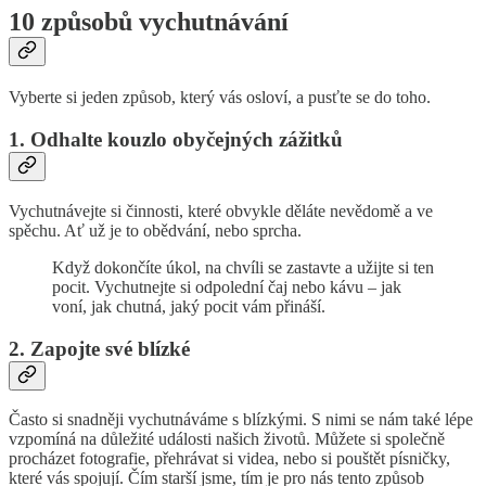
10 způsobů vychutnávání
Vyberte si jeden způsob, který vás osloví, a pusťte se do toho.
1. Odhalte kouzlo obyčejných zážitků
Vychutnávejte si činnosti, které obvykle děláte nevědomě a ve
spěchu. Ať už je to obědvání, nebo sprcha.
Když dokončíte úkol, na chvíli se zastavte a užijte si ten
pocit. Vychutnejte si odpolední čaj nebo kávu – jak
voní, jak chutná, jaký pocit vám přináší.
2. Zapojte své blízké
Často si snadněji vychutnáváme s blízkými. S nimi se nám také lépe
vzpomíná na důležité události našich životů. Můžete si společně
procházet fotografie, přehrávat si videa, nebo si pouštět písničky,
které vás spojují. Čím starší jsme, tím je pro nás tento způsob