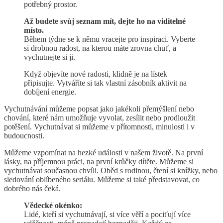
potřebný prostor.
Až budete svůj seznam mít, dejte ho na viditelné
místo.
Během týdne se k němu vracejte pro inspiraci. Vyberte
si drobnou radost, na kterou máte zrovna chuť, a
vychutnejte si ji.
Když objevíte nové radosti, klidně je na lístek
připisujte. Vytváříte si tak vlastní zásobník aktivit na
dobíjení energie.
Vychutnávání můžeme popsat jako jakékoli přemýšlení nebo
chování, které nám umožňuje vyvolat, zesílit nebo prodloužit
potěšení. Vychutnávat si můžeme v přítomnosti, minulosti i v
budoucnosti.
Můžeme vzpomínat na hezké události v našem životě. Na první
lásky, na příjemnou práci, na první krůčky dítěte. Můžeme si
vychutnávat současnou chvíli. Oběd s rodinou, čtení si knížky, nebo
sledování oblíbeného seriálu. Můžeme si také představovat, co
dobrého nás čeká.
Vědecké okénko:
Lidé, kteří si vychutnávají, si více věří a pociťují více