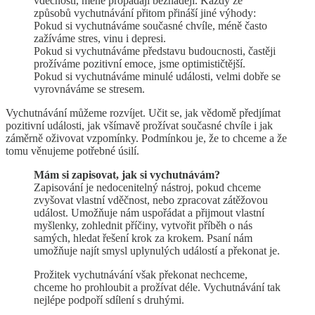
vděčnosti, méně propadají beznaději. Každý ze
způsobů vychutnávání přitom přináší jiné výhody:
Pokud si vychutnáváme současné chvíle, méně často
zažíváme stres, vinu i depresi.
Pokud si vychutnáváme představu budoucnosti, častěji
prožíváme pozitivní emoce, jsme optimističtější.
Pokud si vychutnáváme minulé události, velmi dobře se
vyrovnáváme se stresem.
Vychutnávání můžeme rozvíjet. Učit se, jak vědomě předjímat
pozitivní události, jak všímavě prožívat současné chvíle i jak
záměrně oživovat vzpomínky. Podmínkou je, že to chceme a že
tomu věnujeme potřebné úsilí.
Mám si zapisovat, jak si vychutnávám?
Zapisování je nedocenitelný nástroj, pokud chceme
zvyšovat vlastní vděčnost, nebo zpracovat zátěžovou
událost. Umožňuje nám uspořádat a přijmout vlastní
myšlenky, zohlednit příčiny, vytvořit příběh o nás
samých, hledat řešení krok za krokem. Psaní nám
umožňuje najít smysl uplynulých událostí a překonat je.
Prožitek vychutnávání však překonat nechceme,
chceme ho prohloubit a prožívat déle. Vychutnávání tak
nejlépe podpoří sdílení s druhými.