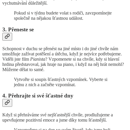
vychutnávání důležitější.
Pokud si v týdnu budete volat s rodiči, zavzpomínejte
společně na nějakou šťastnou událost.
3. Přeneste se
Schopnost v duchu se přenést na jiné místo i do jiné chvíle nám
umožňuje zažívat potěšení a útěchu, když je nejvíce potřebujeme.
Viděli jste film
Pianista
? Vzpomenete si na chvíle, kdy si hlavní
hrdina představoval, jak hraje na piano, i když na něj hrát nemohl?
Můžeme dělat to samé.
Vytvořte si soupis šťastných vzpomínek. Vyberte si
jednu z nich a začněte vzpomínat.
4. Přehrajte si své šťastné dny
Když si přehráváme své nejšťastnější chvíle, prodlužujeme a
upevňujeme pozitivní emoce a jsme díky tomu šťastnější.
Vzpomeňme si na den ve svém životě, kdy jsme byli