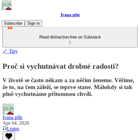
Ivana píše
Subscribe
Sign in
Read distraction-free on Substack
🪄 Tipy
Proč si vychutnávat drobné radosti?
V životě se často někam a za něčím ženeme. Věříme,
že to, na čem záleží, se teprve stane. Málokdy si tak
plně vychutnáme přítomnou chvíli.
Ivana píše
Apr 04, 2020
Listen