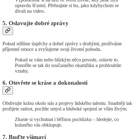
opravdu šťastní. Přehrajme si ho, jako kdybychom se
dívali na video.
5. Oslavujte dobré zprávy
Pokud sdílíme úspěchy a dobré zprávy s druhými, prožíváme
příjemné emoce a zvyšujeme svoji životní pohodu.
Pokud se vám nebo blízkým něco povede, oslavte to.
Ponoříte se tak do současného okamžiku a prohloubíte
vztahy.
6. Otevřete se kráse a dokonalosti
Obdivujte krásu okolo nás a projevy lidského talentu. Snadněji tak
prožijete radost, pocítíte smysl a hluboké spojení se vším živým.
Zkuste si vychutnat i běžnou pochůzku – hledejte, co
krásného vás obklopuje.
7. Buďte všímaví