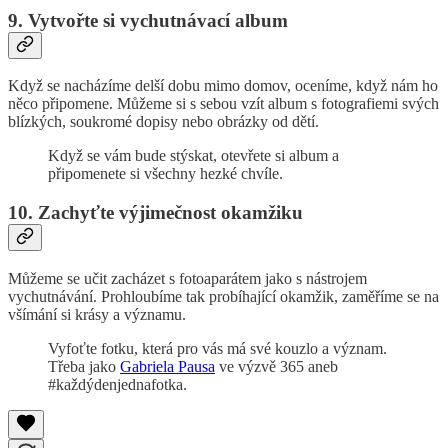
9. Vytvořte si vychutnávací album
Když se nacházíme delší dobu mimo domov, oceníme, když nám ho
něco připomene. Můžeme si s sebou vzít album s fotografiemi svých
blízkých, soukromé dopisy nebo obrázky od dětí.
Když se vám bude stýskat, otevřete si album a
připomenete si všechny hezké chvíle.
10. Zachyťte výjimečnost okamžiku
Můžeme se učit zacházet s fotoaparátem jako s nástrojem
vychutnávání. Prohloubíme tak probíhající okamžik, zaměříme se na
všímání si krásy a významu.
Vyfoťte fotku, která pro vás má své kouzlo a význam.
Třeba jako
Gabriela Pausa
ve výzvě 365 aneb
#každýdenjednafotka.