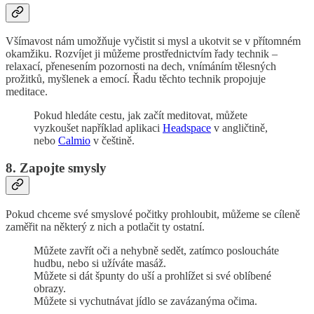
Všímavost nám umožňuje vyčistit si mysl a ukotvit se v přítomném
okamžiku. Rozvíjet ji můžeme prostřednictvím řady technik –
relaxací, přenesením pozornosti na dech, vnímáním tělesných
prožitků, myšlenek a emocí. Řadu těchto technik propojuje
meditace.
Pokud hledáte cestu, jak začít meditovat, můžete
vyzkoušet například aplikaci
Headspace
v angličtině,
nebo
Calmio
v češtině.
8. Zapojte smysly
Pokud chceme své smyslové počitky prohloubit, můžeme se cíleně
zaměřit na některý z nich a potlačit ty ostatní.
Můžete zavřít oči a nehybně sedět, zatímco posloucháte
hudbu, nebo si užíváte masáž.
Můžete si dát špunty do uší a prohlížet si své oblíbené
obrazy.
Můžete si vychutnávat jídlo se zavázanýma očima.