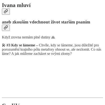
Ivana mluví
aneb zkouším vdechnout život starším psaním
Když zrovna nemám plné dutiny 🙏
🎤
#3 Kdy se lámeme –
Chvíle, kdy se lámeme, jsou důležité pro
porozumění krajního pólu metafory ohnout se, ale nezlomit. Co nás
láme? A jak můžeme zacházet se svými zlomy?