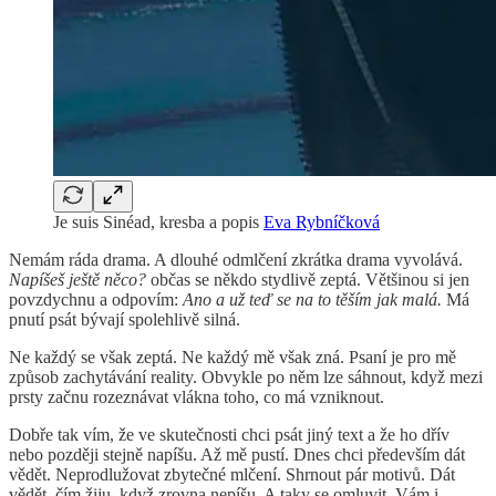
Je suis Sinéad, kresba a popis
Eva Rybníčková
Nemám ráda drama. A dlouhé odmlčení zkrátka drama vyvolává.
Napíšeš ještě něco?
občas se někdo stydlivě zeptá. Většinou si jen
povzdychnu a odpovím:
Ano a už teď se na to těším jak malá.
Má
pnutí psát bývají spolehlivě silná.
Ne každý se však zeptá. Ne každý mě však zná. Psaní je pro mě
způsob zachytávání reality. Obvykle po něm lze sáhnout, když mezi
prsty začnu rozeznávat vlákna toho, co má vzniknout.
Dobře tak vím, že ve skutečnosti chci psát jiný text a že ho dřív
nebo později stejně napíšu. Až mě pustí. Dnes chci především dát
vědět. Neprodlužovat zbytečné mlčení. Shrnout pár motivů. Dát
vědět, čím žiju, když zrovna nepíšu. A taky se omluvit. Vám i