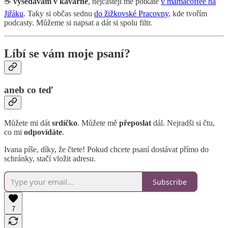
☕
vysedávám v kavárně
, nejčastěji mě potkáte
v mamacoffee na
Jiřáku
. Taky si občas sednu
do žižkovské Pracovny
, kde tvořím
podcasty. Můžeme si napsat a dát si spolu filtr.
Líbí se vám moje psaní?
aneb co teď
Můžete mi dát
srdíčko
. Můžete mě
přeposlat
dál. Nejradši si čtu,
co mi
odpovídáte
.
Ivana píše, díky, že čtete! Pokud chcete psaní dostávat přímo do
schránky, stačí vložit adresu.
Subscribe
7