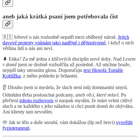
aneb jaká krátká psaní jsem potřebovala číst
🇷🇸 Srbové u nás rozhodně nepatří mezi oblíbený národ.
Jejich
davové protesty vnímám jako nadějné i dějinotvorné
, i když o nich
většina lidí u nás ani neví.
🌲 Etika? Za mě jedna z klíčových disciplín nové doby. Nad
Lesem
v domě
jsem se drobně rozhořčila už posledně. Až utichne bouře,
nejspíš taky utrousím glosu. Doporučuju
text filosofa Tomáše
Koblížka
, z mého pohledu je brilantní.
👂 Dlouho jsem si myslela, že sluch není můj dominantní smysl.
Odmítám třeba poslouchat podcasty,
aneb věci, které mluví
. Po
přečtení
tohoto rozhovoru
si naopak myslím, že mám velmi citlivý
sluch a ne každého s jeho náladou si chci pustit domů do obýváku.
Ani klienty tam nevodím.
🫶 Jak se tělo a duše snoubí, vám dokážou (líp než herci)
vysvětlit
fyzioterapeuti
.