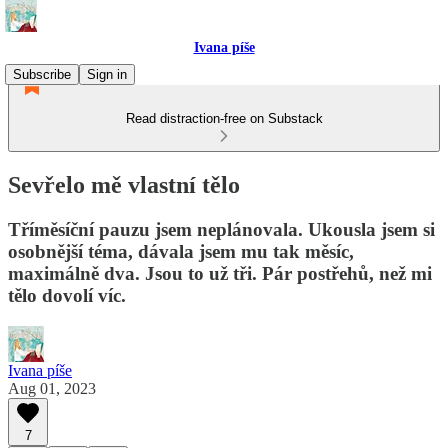
Ivana píše
Subscribe
Sign in
Read distraction-free on Substack
Sevřelo mě vlastní tělo
Tříměsíční pauzu jsem neplánovala. Ukousla jsem si
osobnější téma, dávala jsem mu tak měsíc,
maximálně dva. Jsou to už tři. Pár postřehů, než mi
tělo dovolí víc.
Ivana píše
Aug 01, 2023
7