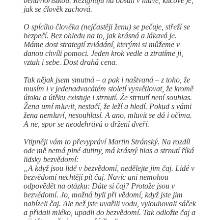
behavioristkou. Rezignuju na obsah v hlavě, klíčové je,
jak se člověk zachová.
O spícího člověka (nejčastěji ženu) se pečuje, střeží se
bezpečí. Bez ohledu na to, jak krásná a lákavá je.
Máme dost strategií zvládání, kterými si můžeme v
danou chvíli pomoci. Jeden krok vedle a ztratíme ji,
vztah i sebe. Dost drahá cena.
Tak nějak jsem smutná – a pak i naštvaná – z toho, že
musím i v jedenadvacátém století vysvětlovat, že kromě
útoku a útěku existuje i strnutí. Že strnutí není souhlas.
Žena umí mluvit, nestačí, že leží a hledí. Pokud s vámi
žena nemluví, nesouhlasí. A ano, mluvit se dá i očima.
A ne, spor se neodehrává o držení dveří.
Vtipněji vám to převypráví Martin Stránský. Na rozdíl
ode mě nemá plné dutiny, má krásný hlas a strnutí říká
lidsky bezvědomí:
„A když jsou lidé v bezvědomí, nedělejte jim čaj. Lidé v
bezvědomí nechtějí pít čaj. Navíc ani nemohou
odpovědět na otázku: Dáte si čaj? Protože jsou v
bezvědomí. Jo, možná byli při vědomí, když jste jim
nabízeli čaj. Ale než jste uvařili vodu, vylouhovali sáček
a přidali mléko, upadli do bezvědomí. Tak odložte čaj a