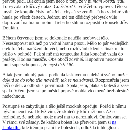
pravou plíci. Blekotala jsem něco o tom, že v ní
mám kostku ledu.
To vyvolalo klíčový dotaz:
Co žebra
? Čtvrté žebro vpravo. Tělo si
myslí, že koupilo čistý průstřel a chystá se zemřít. Já ho v dobré víře
hnala po všech čertech. Jednou mě ten dědičný přebytek vůle
doprovodí na hranu hrobu. Třeba ho stihnu rozpustit o kousek dřív.
Doufám.
Během července jsem se dokonale naučila neobývat tělo.
Nesestupovat níž než po vrchní hranu prsou. Mělo to pár vedlejších
efektů: třeba narážení do věcí, nebo rozlévání sklenic. Jinak mi to
přišlo v pohodě. Pak si mě má terapeutka Jitka konečně vzala do
parády. Hodina masáže. Obě obočí zdvihlá. Kupodivu neocenila
moji superschopnost, že
mysl drží klíč
.
A tak jsem minulý pátek podlehla laskavému naléhání svého muže:
dokud se do toho těla nevrátíš, tak se neuzdravíš
. Rozprostřela jsem
péči o děti, a odhodila povinnosti. Spala jsem, plakala bolestí a zase
spala. Včera jsem se po měsíci poprvé mohla víceméně bezbolestně
nadechnout.
Postupně se zabydluju a tělo ještě mockrát opečuju. Pořád k němu
bývám neuctivá. I když vím, že skutečný klíč drží ono. Až se
rozhodne, že nebude, moje mysl mu to nerozmluví. Omlouvám se.
V rámci své zásady, že každou bolest lze přetvořit, jsem si
na
LinkedIn
, kde trénuju psaní i v bolestech, odložila tuhle glosu: