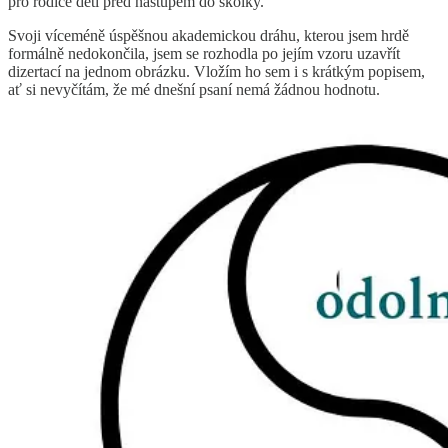
pro rodiče dětí před nástupem do školky.
Svoji víceméně úspěšnou akademickou dráhu, kterou jsem hrdě
formálně nedokončila, jsem se rozhodla po jejím vzoru uzavřít
dizertací na jednom obrázku. Vložím ho sem i s krátkým popisem,
ať si nevyčítám, že mé dnešní psaní nemá žádnou hodnotu.