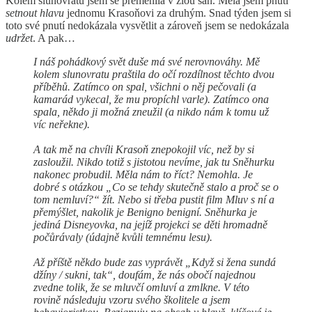
Kolem slunovratu jsem se přeměnila v zlou saň. Měla jsem pnutí
setnout hlavu
jednomu Krasoňovi za druhým. Snad týden jsem si
toto své pnutí nedokázala vysvětlit a zároveň jsem se nedokázala
udržet
. A pak…
I náš pohádkový svět duše má své nerovnováhy. Mě
kolem slunovratu praštila do očí rozdílnost těchto dvou
příběhů. Zatímco on spal, všichni o něj pečovali (a
kamarád vykecal, že mu propíchl varle). Zatímco ona
spala, někdo ji možná zneužil (a nikdo nám k tomu už
víc neřekne).
A tak mě na chvíli Krasoň znepokojil víc, než by si
zasloužil. Nikdo totiž s jistotou nevíme, jak tu Sněhurku
nakonec probudil. Měla nám to říct? Nemohla. Je
dobré s otázkou „Co se tehdy skutečně stalo a proč se o
tom nemluví?“ žít. Nebo si třeba pustit film Mluv s ní a
přemýšlet, nakolik je Benigno benigní. Sněhurka je
jediná Disneyovka, na jejíž projekci se děti hromadně
počůrávaly (údajně kvůli temnému lesu).
Až příště někdo bude zas vyprávět „Když si žena sundá
džíny / sukni, tak“, doufám, že nás obočí najednou
zvedne tolik, že se mluvčí omluví a zmlkne. V této
rovině následuju vzoru svého školitele a jsem