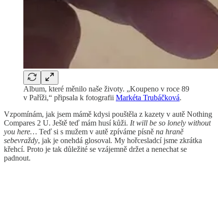
Album, které měnilo naše životy. „Koupeno v roce 89
v Paříži,“ připsala k fotografii
Markéta Trubáčková
.
Vzpomínám, jak jsem mámě kdysi pouštěla z kazety v autě Nothing
Compares 2 U. Ještě teď mám husí kůži.
It will be so lonely without
you here…
Teď si s mužem v autě zpíváme písně
na hraně
sebevraždy
, jak je onehdá glosoval
.
My hořcesladcí jsme zkrátka
křehcí. Proto je tak důležité se vzájemně držet a nenechat se
padnout.