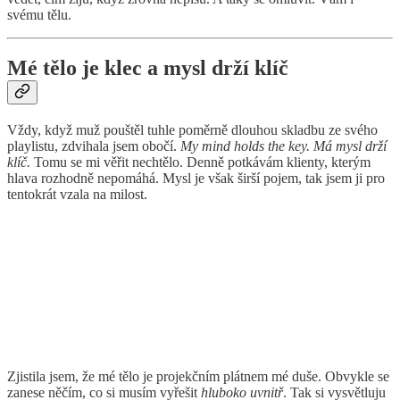
svému tělu.
Mé tělo je klec a mysl drží klíč
Vždy, když muž pouštěl tuhle poměrně dlouhou skladbu ze svého
playlistu, zdvihala jsem obočí.
My mind holds the key. Má mysl drží
klíč.
Tomu se mi věřit nechtělo. Denně potkávám klienty, kterým
hlava rozhodně nepomáhá. Mysl je však širší pojem, tak jsem ji pro
tentokrát vzala na milost.
Zjistila jsem, že mé tělo je projekčním plátnem mé duše. Obvykle se
zanese něčím, co si musím vyřešit
hluboko uvnitř
. Tak si vysvětluju