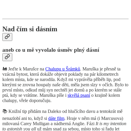
Nad čím si dásním
aneb co u mě vyvolalo úsměv plný dásní
🚂 Jeďte k Marušce na
Chalupu u Šrámků
. Maruška je přesně ta
vzácná bytost, která dokáže objevit poklady na pár kilometrech
kolem místa, kde se narodila. Když mi vyprávěla příběh lip, pod
kterými se zrovna houpaly naše děti, měla jsem slzy v očích. Bylo to
první místo, odkud můj syn nechtěl jet domů a po kterém se stále
ptá, kdy se vrátíme. Maruška píše i
skvělá psaní
o krajině kolem
chalupy, vřele doporučuju.
📚 Knižní tip přidám na Daleko od hlučícího davu a tentokrát mě
nenazlobí ani to, když si
dáte film
. Hraje v něm má (i Marcusova)
milovaná Carey Mulligan a nádherná Anglie. Fázi
It is my intention
to astonish you all
už mám snad za sebou, místo toho si řadu let