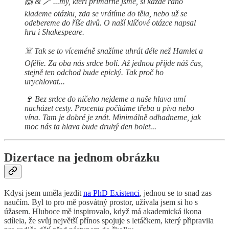
🙌 & 🪄 ...my, kteří primárně jsme, si každé ráno
klademe otázku, zda se vrátíme do těla, nebo už se
odebereme do říše divů. O naší klíčové otázce napsal
hru i Shakespeare.
☠️ Tak se to víceméně snažíme uhrát déle než Hamlet a
Ofélie. Za oba nás srdce bolí. Až jednou přijde náš čas,
stejně ten odchod bude epický. Tak proč ho
urychlovat...
🍷 Bez srdce do ničeho nejdeme a naše hlava umí
nacházet cesty. Procenta počítáme třeba u piva nebo
vína. Tam je dobré je znát. Minimálně odhadneme, jak
moc nás ta hlava bude druhý den bolet...
Dizertace na jednom obrázku
Kdysi jsem uměla jezdit
na PhD Existenci
, jednou se to snad zas
naučím. Byl to pro mě posvátný prostor, užívala jsem si ho s
úžasem. Hluboce mě inspirovalo, když má akademická ikona
sdílela, že svůj největší přínos spojuje s letáčkem, který připravila