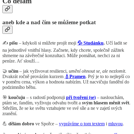
Co dělám
aneb kde a nad čím se můžeme potkat
✍️
píšu
– kdykoli si můžete projít moji
💦 Studánku
.
Učí ladit se
na jednotlivé vnitřní hlasy. Začnete, kdy chcete, společně zážitek
shrneme na závěrečné konzultaci. Může pomáhat, nechci za ni
peníze. Ať slouží…
🤝
učím
– jak vyživovat resilienci,
umění ohnout se, ale nezlomit
.
Dvakrát ročně provázím kurzem
💧Pramen
.
Prý je to to nejlepší co
v poměru cena, výkon a hodnota nabízím. Už nacvičuju fandění do
podzimního běhu.
🎯
koučuju
– s radostí podporuji
při tvoření (se)
– naslouchám,
ptám se, fandím, vyživuju odvahu tvořit a
svým hlasem měnit svět
.
Střežím, že se ke světu vztahujete ve své síle a ne v zajetí svých
zranění.
💪
dělám dobro
ve Spořce –
vyprávíme o tom textem
i
mluvou
.