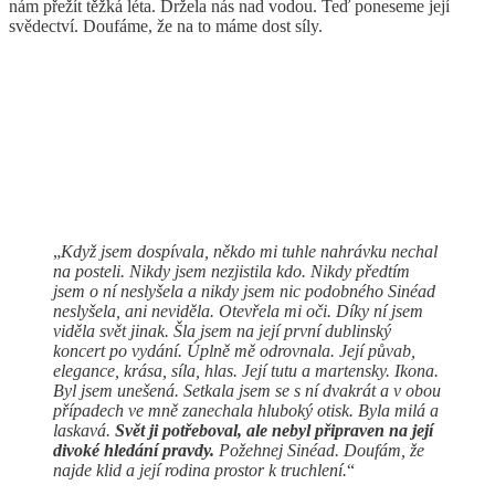
nám přežít těžká léta. Držela nás nad vodou. Teď poneseme její
svědectví. Doufáme, že na to máme dost síly.
„
Když jsem dospívala, někdo mi tuhle nahrávku nechal
na posteli. Nikdy jsem nezjistila kdo. Nikdy předtím
jsem o ní neslyšela a nikdy jsem nic podobného Sinéad
neslyšela, ani neviděla. Otevřela mi oči. Díky ní jsem
viděla svět jinak. Šla jsem na její první dublinský
koncert po vydání. Úplně mě odrovnala. Její půvab,
elegance, krása, síla, hlas. Její tutu a martensky. Ikona.
Byl jsem unešená. Setkala jsem se s ní dvakrát a v obou
případech ve mně zanechala hluboký otisk. Byla milá a
laskavá.
Svět ji potřeboval, ale nebyl připraven na její
divoké hledání pravdy.
Požehnej Sinéad. Doufám, že
najde klid a její rodina prostor k truchlení.
“