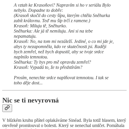
A vztah ke Krasoňovi? Napravím si ho v seriálu Bylo
nebylo. Dopadne to dobře:
(Krasoň skočil do cesty šípu, kterým chtěla Sněhurka
zabít královnu. Teď mu šíp trčí z ramene.)
Krasoň: Miluju tě, Sněhurko.
Sněhurka: Ale já tě nemiluju. Ani si na tebe
nepamatuju.
Krasoň: No, na tom mi nezáleží. Jediné, o co mi jde je,
abys ty nezapomněla, kdo ve skutečnosti jsi. Raději
bych zemřel, než bych dopustil, aby se tvoje srdce
naplnilo temnotou.
Sněhurka: Ty bys pro mě opravdu zemřel?
Krasoň: Vypadá to, že to předstírám?
Prosím, nenechte srdce naplňovat temnotou. I tak se
toho děje dost...
Nic se ti nevyrovná
V blízkém kruhu přátel oplakáváme Sinéad. Byla totiž hlasem, který
otevřeně promlouval o bolesti. Který se nenechal umlčet. Pomáhala