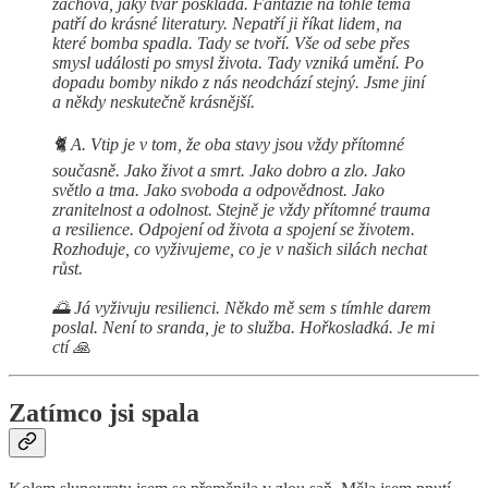
zachová, jaký tvar poskládá. Fantazie na tohle téma
patří do krásné literatury. Nepatří ji říkat lidem, na
které bomba spadla. Tady se tvoří. Vše od sebe přes
smysl události po smysl života. Tady vzniká umění. Po
dopadu bomby nikdo z nás neodchází stejný. Jsme jiní
a někdy neskutečně krásnější.
🐈 A. Vtip je v tom, že oba stavy jsou vždy přítomné
současně. Jako život a smrt. Jako dobro a zlo. Jako
světlo a tma. Jako svoboda a odpovědnost. Jako
zranitelnost a odolnost. Stejně je vždy přítomné trauma
a resilience. Odpojení od života a spojení se životem.
Rozhoduje, co vyživujeme, co je v našich silách nechat
růst.
🌅 Já vyživuju resilienci. Někdo mě sem s tímhle darem
poslal. Není to sranda, je to služba. Hořkosladká. Je mi
ctí 🙏
Zatímco jsi spala