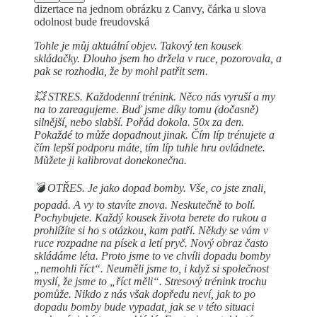
dizertace na jednom obrázku z Canvy, čárka u slova
odolnost bude freudovská
Tohle je můj aktuální objev. Takový ten kousek
skládačky. Dlouho jsem ho držela v ruce, pozorovala, a
pak se rozhodla, že by mohl patřit sem.
💥 STRES. Každodenní trénink. Něco nás vyruší a my
na to zareagujeme. Buď jsme díky tomu (dočasně)
silnější, nebo slabší. Pořád dokola. 50x za den.
Pokaždé to může dopadnout jinak. Čím líp trénujete a
čím lepší podporu máte, tím líp tuhle hru ovládnete.
Můžete ji kalibrovat donekonečna.
💣 OTŘES. Je jako dopad bomby. Vše, co jste znali,
popadá. A vy to stavíte znova. Neskutečně to bolí.
Pochybujete. Každý kousek života berete do rukou a
prohlížíte si ho s otázkou, kam patří. Někdy se vám v
ruce rozpadne na písek a letí pryč. Nový obraz často
skládáme léta. Proto jsme to ve chvíli dopadu bomby
„nemohli říct“. Neuměli jsme to, i když si společnost
myslí, že jsme to „říct měli“. Stresový trénink trochu
pomůže. Nikdo z nás však dopředu neví, jak to po
dopadu bomby bude vypadat, jak se v této situaci