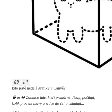
kdo ještě nedělá grafiky v Canvě?
🧠 & ❤️ Zatímco lidé, kteří primárně dělají, počítají,
kolik procent hlavy a srdce do čeho vkládají...