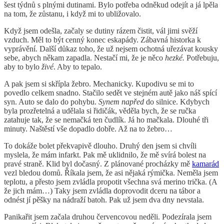
šest týdnů s plnými dutinami. Bylo potřeba odněkud odejít a já lpěla
na tom, že zůstanu, i když mi to ubližovalo.
Když jsem odešla, začaly se dutiny rázem čistit, vál jimi svěží
vzduch. Měl to být cenný konec eskapády. Zábavná historka k
vyprávění. Další důkaz toho, že už nejsem ochotná uřezávat kousky
sebe, abych někam zapadla. Nestačí mi, že je něco
hezké.
Potřebuju,
aby to bylo
živé
. Aby to tepalo.
A pak jsem si skřípla žebro. Mechanicky. Kupodivu se mi to
povedlo celkem snadno. Stačilo sedět ve stejném autě jako náš spící
syn. Auto se dalo do pohybu.
Synem napřed
do silnice. Kdybych
byla prozřetelná a udělala si řidičák, věděla bych, že se ručka
zatahuje tak, že se nemačká ten čudlík. Já ho mačkala. Dlouhé tři
minuty. Naštěstí vše dopadlo dobře. Až na to žebro…
To dokáže bolet překvapivě dlouho. Druhý den jsem si chvíli
myslela, že mám infarkt. Pak mě uklidnilo, že mě svírá bolest na
pravé straně. Klid byl dočasný. Z plánované procházky mě
kamarád
vezl bledou domů. Říkala jsem, že asi nějaká rýmička. Neměla jsem
teplotu, a přesto jsem zvládla propotit všechna svá merino trička. (A
že jich mám…) Taky jsem zvládla doprovodit dceru na tábor a
odnést jí pěšky na nádraží batoh. Pak už jsem dva dny nevstala.
Panikařit jsem začala druhou červencovou neděli. Podezírala jsem