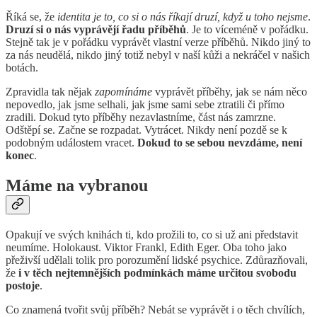
Říká se, že
identita je to, co si o nás říkají druzí, když u toho nejsme
.
Druzí si o nás vyprávějí řadu příběhů
. Je to víceméně v pořádku.
Stejně tak je v pořádku vyprávět vlastní verze příběhů. Nikdo jiný to
za nás neudělá, nikdo jiný totiž nebyl v naší kůži a nekráčel v našich
botách.
Zpravidla tak nějak
zapomínáme
vyprávět příběhy, jak se nám něco
nepovedlo, jak jsme selhali, jak jsme sami sebe ztratili či přímo
zradili. Dokud tyto příběhy nezavlastníme, část nás zamrzne.
Odštěpí se. Začne se rozpadat. Vytrácet. Nikdy není pozdě se k
podobným událostem vracet.
Dokud to se sebou nevzdáme, není
konec
.
Máme na vybranou
Opakují ve svých knihách ti, kdo prožili to, co si už ani představit
neumíme. Holokaust. Viktor Frankl, Edith Eger. Oba toho jako
přeživší udělali tolik pro porozumění lidské psychice. Zdůrazňovali,
že
i v těch nejtemnějších podmínkách máme určitou svobodu
postoje
.
Co znamená tvořit svůj příběh? Nebát se vyprávět i o těch chvílích,