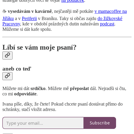
strategie dobrých věcí se vejde
na podtácek
.
☕
vysedávám v kavárně
, nejčastěji mě potkáte
v mamacoffee na
Jiřáku
a v
Periferii
v Braníku. Taky si občas zajdu
do žižkovské
Pracovny
, kde v období prázdných dutin nahrávám
podcast
.
Můžeme si dát kafe spolu.
Líbí se vám moje psaní?
aneb co teď
Můžete mi dát
srdíčko
. Můžete mě
přeposlat
dál. Nejradši si čtu,
co mi
odpovídáte
.
Ivana píše, díky, že čtete! Pokud chcete psaní dostávat přímo do
schránky, stačí vložit adresu.
Subscribe