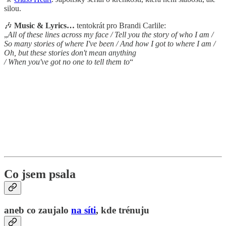
silou.
🎶
Music & Lyrics…
tentokrát pro Brandi Carlile:
„
All of these lines across my face / Tell you the story of who I am /
So many stories of where I've been / And how I got to where I am /
Oh, but these stories don't mean anything
/ When you've got no one to tell them to
“
Co jsem psala
aneb co zaujalo
na síti
, kde trénuju