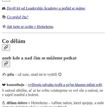
👥
Devět let od Leadership Academy a pořád se máme
.
📚
Co právě čtu?
🍻
Jak jsem se ocitla v Heinekenu
.
Co dělám
aneb kde a nad čím se můžeme potkat
✍️
píšu
– už zase, snad mi to vydrží 😊
❤️
konzultuju
–
vyživuju odvahu tvořit a svým hlasem měnit svět
.
S radostí střežím, ať se ke světu vztahujeme ve své síle a radosti, ne
v zajetí zranění a bolesti.
💪
dělám dobro
v Heinekenu – vaříme radost, která spojuje, a naše