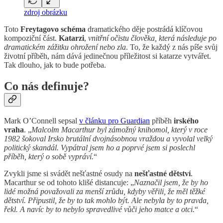
zdroj obrázku
Toto
Freytagovo schéma
dramatického děje postrádá klíčovou
kompoziční část.
Katarzi
,
vnitřní očistu člověka, která následuje po
dramatickém zážitku ohrožení nebo zla
. To, že každý z nás píše svůj
životní příběh, nám dává jedinečnou příležitost si katarze vytvářet.
Tak dlouho, jak to bude potřeba.
Co nás definuje?
Mark O’Connell sepsal
v článku pro Guardian
příběh
irského
vraha
. „
Malcolm Macarthur byl zámožný knihomol, který v roce
1982 šokoval Irsko brutální dvojnásobnou vraždou a vyvolal velký
politický skandál. Vypátral jsem ho a poprvé jsem si poslechl
příběh, který o sobě vypráví.
“
Zvykli jsme si svádět nešťastné osudy na
nešťastné dětství
.
Macarthur se od tohoto klišé distancuje: „
Naznačil jsem, že by ho
lidé možná považovali za menší zrůdu, kdyby věřili, že měl těžké
dětství. Připustil, že by to tak mohlo být. Ale nebyla by to pravda,
řekl. A navíc by to nebylo spravedlivé vůči jeho matce a otci.
“