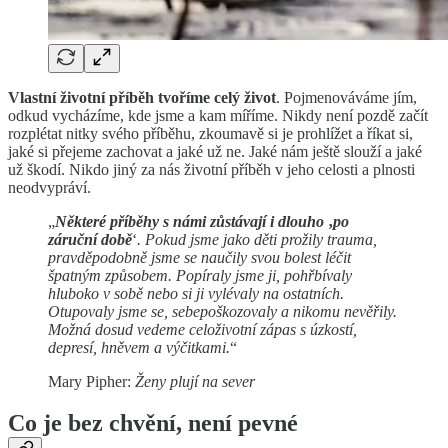
Vlastní životní příběh tvoříme celý život
. Pojmenováváme jím,
odkud vycházíme, kde jsme a kam míříme. Nikdy není pozdě začít
rozplétat nitky svého příběhu, zkoumavě si je prohlížet a říkat si,
jaké si přejeme zachovat a jaké už ne. Jaké nám ještě slouží a jaké
už škodí. Nikdo jiný za nás životní příběh v jeho celosti a plnosti
neodvypráví.
„
Některé příběhy s námi zůstávají i dlouho
‚
po
záruční době
‘
. Pokud jsme jako děti prožily trauma,
pravděpodobně jsme se naučily svou bolest léčit
špatným způsobem. Popíraly jsme ji, pohřbívaly
hluboko v sobě nebo si ji vylévaly na ostatních.
Otupovaly jsme se, sebepoškozovaly a nikomu nevěřily.
Možná dosud vedeme celoživotní zápas s úzkostí,
depresí, hněvem a výčitkami.
“
Mary Pipher:
Ženy plují na sever
Co je bez chvění, není pevné