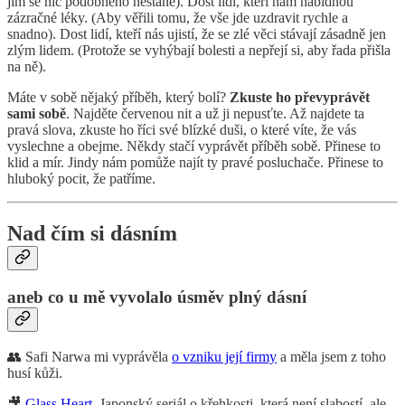
jim se nic podobného nestane). Dost lidí, kteří nám nabídnou
zázračné léky. (Aby věřili tomu, že vše jde uzdravit rychle a
snadno). Dost lidí, kteří nás ujistí, že se zlé věci stávají zásadně jen
zlým lidem. (Protože se vyhýbají bolesti a nepřejí si, aby řada přišla
na ně).
Máte v sobě nějaký příběh, který bolí?
Zkuste ho převyprávět
sami sobě
. Najděte červenou nit a už ji nepusťte. Až najdete ta
pravá slova, zkuste ho říci své blízké duši, o které víte, že vás
vyslechne a obejme. Někdy stačí vyprávět příběh sobě. Přinese to
klid a mír. Jindy nám pomůže najít ty pravé posluchače. Přinese to
hluboký pocit, že patříme.
Nad čím si dásním
aneb co u mě vyvolalo úsměv plný dásní
👥 Safi Narwa mi vyprávěla
o vzniku její firmy
a měla jsem z toho
husí kůži.
🎥
Glass Heart
. Japonský seriál o křehkosti, která není slabostí, ale