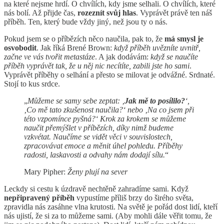
na které nejsme hrdí. O chvílích, kdy jsme selhali. O chvílích, které
nás bolí. Až přijde čas,
rozeznít svůj hlas
. Vyprávět právě ten náš
příběh. Ten, který bude vždy jiný, než jsou ty o nás.
Pokud jsem se o příbězích něco naučila, pak to, že
má smysl je
osvobodit
. Jak říká Brené Brown:
když příběh uvězníte uvnitř,
začne ve vás tvořit metastáze
. A jak dodávám:
když se naučíte
příběh vyprávět tak, že u něj nic necítíte, zabili jste ho sami
.
Vyprávět příběhy o selhání a přesto se milovat je odvážné. Srdnaté.
Stojí to kus srdce.
„
Můžeme se samy sebe zeptat: ‚
Jak mě to posílilo?
‘,
‚Co mě tato zkušenost naučila?‘ nebo ‚Na co jsem při
této vzpomínce pyšná?‘ Krok za krokem se můžeme
naučit přemýšlet v příbězích, díky nimž budeme
vzkvétat. Naučíme se vidět věci v souvislostech,
zpracovávat emoce a měnit úhel pohledu. Příběhy
radosti, laskavosti a odvahy nám dodají sílu.
“
Mary Pipher:
Ženy plují na sever
Leckdy si cestu k úzdravě nechtěně zahradíme sami. Když
nepřipravený příběh
vypustíme příliš brzy do širého světa,
zpravidla nás zasáhne vlna krutosti. Na světě je pořád dost lidí, kteří
nás ujistí, že si za to můžeme sami. (Aby mohli dále věřit tomu, že