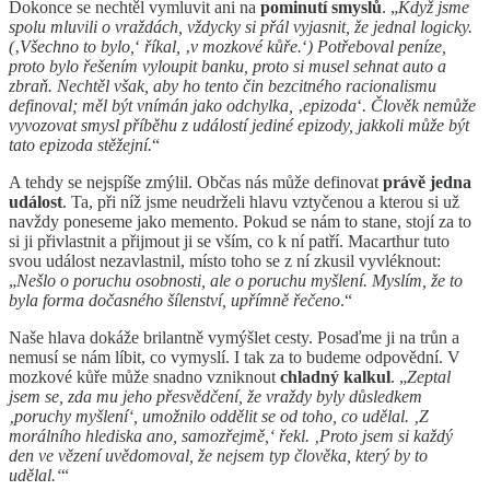
Dokonce se nechtěl vymluvit ani na
pominutí smyslů
. „
Když jsme
spolu mluvili o vraždách, vždycky si přál vyjasnit, že jednal logicky.
(
‚
Všechno to bylo,
‘
říkal,
‚
v mozkové kůře.
‘
) Potřeboval peníze,
proto bylo řešením vyloupit banku, proto si musel sehnat auto a
zbraň. Nechtěl však, aby ho tento čin bezcitného racionalismu
definoval; měl být vnímán jako odchylka,
‚
epizoda
‘
. Člověk nemůže
vyvozovat smysl příběhu z událostí jediné epizody, jakkoli může být
tato epizoda stěžejní.
“
A tehdy se nejspíše zmýlil. Občas nás může definovat
právě jedna
událost
. Ta, při níž jsme neudrželi hlavu vztyčenou a kterou si už
navždy poneseme jako memento. Pokud se nám to stane, stojí za to
si ji přivlastnit a přijmout ji se vším, co k ní patří. Macarthur tuto
svou událost nezavlastnil, místo toho se z ní zkusil vyvléknout:
„
Nešlo o poruchu osobnosti, ale o poruchu myšlení. Myslím, že to
byla forma dočasného šílenství, upřímně řečeno
.“
Naše hlava dokáže brilantně vymýšlet cesty. Posaďme ji na trůn a
nemusí se nám líbit, co vymyslí. I tak za to budeme odpovědní. V
mozkové kůře může snadno vzniknout
chladný kalkul
. „
Zeptal
jsem se, zda mu jeho přesvědčení, že vraždy byly důsledkem
‚poruchy myšlení‘, umožnilo oddělit se od toho, co udělal. ‚Z
morálního hlediska ano, samozřejmě,‘ řekl. ‚Proto jsem si každý
den ve vězení uvědomoval, že nejsem typ člověka, který by to
udělal.‘
“