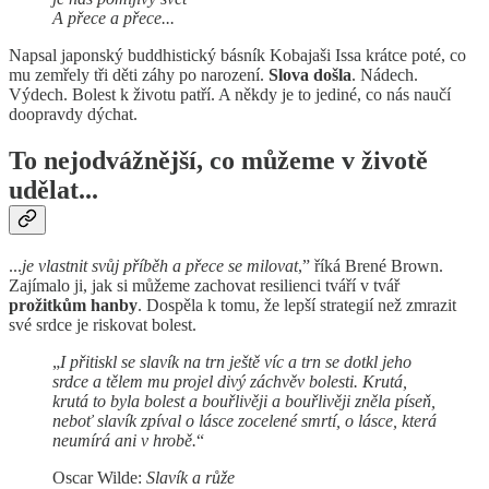
A přece a přece...
Napsal japonský buddhistický básník Kobajaši Issa krátce poté, co
mu zemřely tři děti záhy po narození.
Slova došla
. Nádech.
Výdech. Bolest k životu patří. A někdy je to jediné, co nás naučí
doopravdy dýchat.
To nejodvážnější, co můžeme v životě
udělat...
...
je vlastnit svůj příběh a přece se milovat
,” říká Brené Brown.
Zajímalo ji, jak si můžeme zachovat resilienci tváří v tvář
prožitkům hanby
. Dospěla k tomu, že lepší strategií než zmrazit
své srdce je riskovat bolest.
„
I přitiskl se slavík na trn ještě víc a trn se dotkl jeho
srdce a tělem mu projel divý záchvěv bolesti. Krutá,
krutá to byla bolest a bouřlivěji a bouřlivěji zněla píseň,
neboť slavík zpíval o lásce zocelené smrtí, o lásce, která
neumírá ani v hrobě.
“
Oscar Wilde:
Slavík a růže