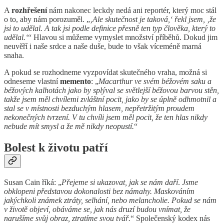
A
rozhřešení
nám nakonec leckdy nedá ani reportér, který moc stál
o to, aby nám porozuměl. „
‚Ale skutečnost je taková,‘ řekl jsem, ‚že
jsi to udělal. A tak jsi podle definice přesně ten typ člověka, který to
udělal.‘
“ Hlavou si můžeme vymyslet množství příběhů. Dokud jim
neuvěří i naše srdce a naše duše, bude to však víceméně marná
snaha.
A pokud se rozhodneme vyzpovídat skutečného vraha, možná si
odneseme vlastní
memento
: „
Macarthur ve svém béžovém saku a
béžových kalhotách jako by splýval se světlejší béžovou barvou stěn,
takže jsem měl chvílemi zvláštní pocit, jako by se úplně odhmotnil a
stal se v místnosti bezduchým hlasem, nepřetržitým proudem
nekonečných tvrzení. V tu chvíli jsem měl pocit, že ten hlas nikdy
nebude mít smysl a že mě nikdy neopustí.
“
Bolest k životu patří
Susan Cain říká: „
Přejeme si ukazovat, jak se nám daří
.
Jsme
obklopeni představou dokonalosti bez námahy. Maskováním
jakýchkoli známek ztráty, selhání, nebo melancholie. Pokud se nám
v životě objeví, obáváme se, jak nás druzí budou vnímat, že
narušíme svůj obraz, ztratíme svou tvář.
“ Společenský kodex nás