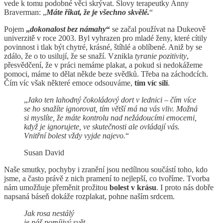
vede k tomu podobné věci skrývat. Slovy terapeutky Anny
Braverman: „
Máte říkat, že je všechno skvělé.
“
Pojem
„
dokonalost bez námahy
“
se začal používat na Dukeově
univerzitě v roce 2003. Byl vyhrazen pro mladé ženy, které cítily
povinnost i tlak být chytré, krásné, štíhlé a oblíbené. Aniž by se
zdálo, že o to usilují, že se snaží. Vznikla
tyranie pozitivity
,
přesvědčení, že v práci nemáme plakat, a pokud si nedokážeme
pomoci, máme to dělat někde beze svědků. Třeba na záchodcích.
Čím víc však některé emoce odsouváme,
tím víc sílí
.
„
Jako ten lahodný čokoládový dort v lednici – čím více
se ho snažíte ignorovat, tím větší má na vás vliv. Možná
si myslíte, že máte kontrolu nad nežádoucími emocemi,
když je ignorujete, ve skutečnosti ale ovládají vás.
Vnitřní bolest vždy vyjde najevo.
“
Susan David
Naše smutky, pochyby i zranění jsou nedílnou součástí toho, kdo
jsme, a často právě z nich pramení to nejlepší, co tvoříme. Tvorba
nám umožňuje přeměnit prožitou
bolest v krásu
. I proto nás dobře
napsaná báseň dokáže rozplakat, pohne naším srdcem.
Jak rosa nestálý
je náš pomíjivý svět