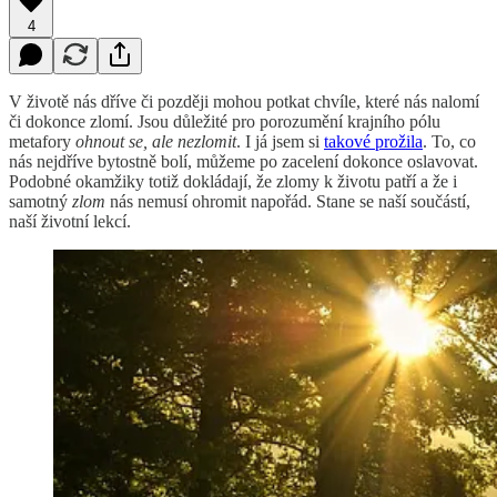
4
V životě nás dříve či později mohou potkat chvíle, které nás nalomí
či dokonce zlomí. Jsou důležité pro porozumění krajního pólu
metafory
ohnout se, ale nezlomit
. I já jsem si
takové prožila
. To, co
nás nejdříve bytostně bolí, můžeme po zacelení dokonce oslavovat.
Podobné okamžiky totiž dokládají, že zlomy k životu patří a že i
samotný
zlom
nás nemusí ohromit napořád. Stane se naší součástí,
naší životní lekcí.