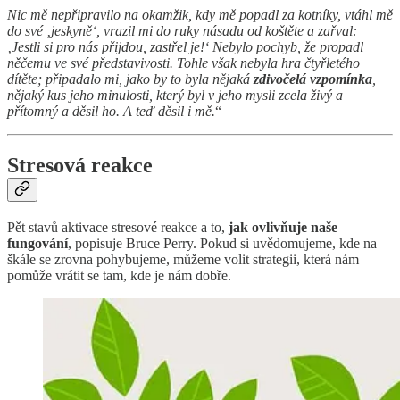
Nic mě nepřipravilo na okamžik, kdy mě popadl za kotníky, vtáhl mě
do své ‚jeskyně‘, vrazil mi do ruky násadu od koštěte a zařval:
‚Jestli si pro nás přijdou, zastřel je!‘ Nebylo pochyb, že propadl
něčemu ve své představivosti. Tohle však nebyla hra čtyřletého
dítěte; připadalo mi, jako by to byla nějaká
zdivočelá vzpomínka
,
nějaký kus jeho minulosti, který byl v jeho mysli zcela živý a
přítomný a děsil ho. A teď děsil i mě.
“
Stresová reakce
Pět stavů aktivace stresové reakce a to,
jak ovlivňuje naše
fungování
, popisuje Bruce Perry. Pokud si uvědomujeme, kde na
škále se zrovna pohybujeme, můžeme volit strategii, která nám
pomůže vrátit se tam, kde je nám dobře.