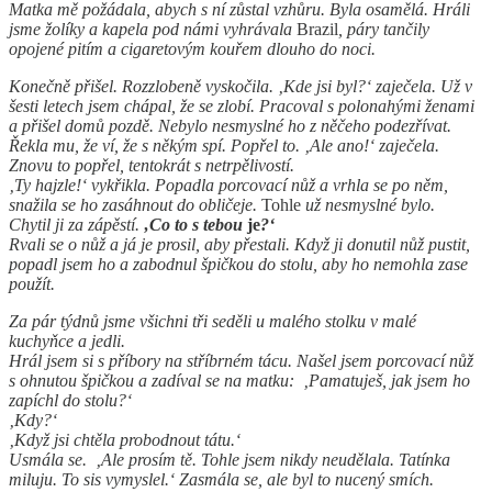
Matka mě požádala, abych s ní zůstal vzhůru. Byla osamělá. Hráli
jsme žolíky a kapela pod námi vyhrávala
Brazil
, páry tančily
opojené pitím a cigaretovým kouřem dlouho do noci.
Konečně přišel. Rozzlobeně vyskočila. ‚Kde jsi byl?‘ zaječela. Už v
šesti letech jsem chápal, že se zlobí. Pracoval s polonahými ženami
a přišel domů pozdě. Nebylo nesmyslné ho z něčeho podezřívat.
Řekla mu, že ví, že s někým spí. Popřel to. ‚Ale ano!‘ zaječela.
Znovu to popřel, tentokrát s netrpělivostí.
‚Ty hajzle!‘ vykřikla. Popadla porcovací nůž a vrhla se po něm,
snažila se ho zasáhnout do obličeje.
Tohle
už nesmyslné bylo.
Chytil ji za zápěstí.
‚Co to s tebou
je
?‘
Rvali se o nůž a já je prosil, aby přestali. Když ji donutil nůž pustit,
popadl jsem ho a zabodnul špičkou do stolu, aby ho nemohla zase
použít.
Za pár týdnů jsme všichni tři seděli u malého stolku v malé
kuchyňce a jedli.
Hrál jsem si s příbory na stříbrném tácu. Našel jsem porcovací nůž
s ohnutou špičkou a zadíval se na matku: ‚Pamatuješ, jak jsem ho
zapíchl do stolu?‘
‚Kdy?‘
‚Když jsi chtěla probodnout tátu.‘
Usmála se. ‚Ale prosím tě. Tohle jsem nikdy neudělala. Tatínka
miluju. To sis vymyslel.‘ Zasmála se, ale byl to nucený smích.