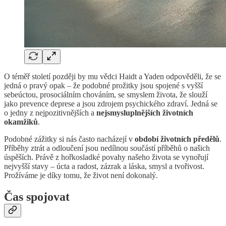
O téměř století později by mu vědci Haidt a Yaden odpověděli, že se
jedná o pravý opak – že podobné prožitky jsou spojené s vyšší
sebeúctou, prosociálním chováním, se smyslem života, že slouží
jako prevence deprese a jsou zdrojem psychického zdraví. Jedná se
o jedny z nejpozitivnějších a
nejsmysluplnějších životních
okamžiků
.
Podobné zážitky si nás často nacházejí v
období životních předělů
.
Příběhy ztrát a odloučení jsou nedílnou součástí příběhů o našich
úspěších. Právě z hořkosladké povahy našeho života se vynořují
nejvyšší stavy – úcta a radost, zázrak a láska, smysl a tvořivost.
Prožíváme je díky tomu, že život není dokonalý.
Čas spojovat