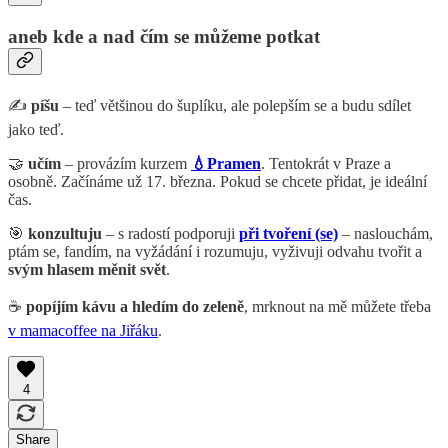
aneb kde a nad čím se můžeme potkat
✍️
píšu
– teď většinou do šuplíku, ale polepším se a budu sdílet
jako teď.
🤝
učím
– provázím kurzem
💧Pramen
.
Tentokrát v Praze a
osobně. Začínáme už 17. března. Pokud se chcete přidat, je ideální
čas.
🎯
konzultuju
– s radostí podporuji
při tvoření (se)
– naslouchám,
ptám se, fandím, na vyžádání i rozumuju, vyživuji odvahu tvořit a
svým hlasem měnit svět
.
☕
popíjím kávu a hledím do zeleně
, mrknout na mě můžete třeba
v mamacoffee na Jiřáku
.
4
Share