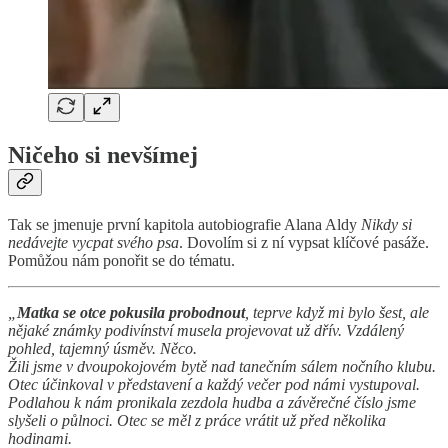
Ničeho si nevšímej
Tak se jmenuje první kapitola autobiografie Alana Aldy
Nikdy si
nedávejte vycpat svého psa
. Dovolím si z ní vypsat klíčové pasáže.
Pomůžou nám ponořit se do tématu.
„
Matka se otce pokusila probodnout
, teprve když mi bylo šest, ale
nějaké známky podivínství musela projevovat už dřív. Vzdálený
pohled, tajemný úsměv. Něco.
Žili jsme v dvoupokojovém bytě nad tanečním sálem nočního klubu.
Otec účinkoval v představení a každý večer pod námi vystupoval.
Podlahou k nám pronikala zezdola hudba a závěrečné číslo jsme
slyšeli o půlnoci. Otec se měl z práce vrátit už před několika
hodinami.