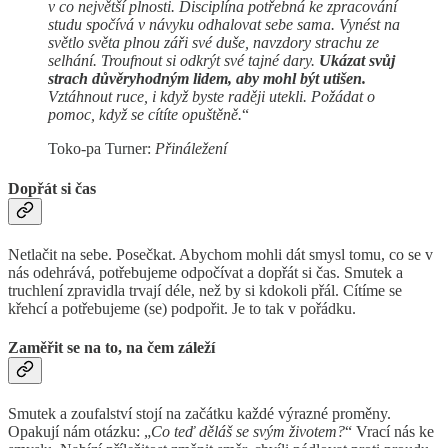
v co největší plnosti. Disciplína potřebná ke zpracování
studu spočívá v návyku odhalovat sebe sama. Vynést na
světlo světa plnou záři své duše, navzdory strachu ze
selhání. Troufnout si odkrýt své tajné dary.
Ukázat svůj
strach důvěryhodným lidem, aby mohl být utišen.
Vztáhnout ruce, i když byste raději utekli. Požádat o
pomoc, když se cítíte opuštěně.
“
Toko-pa Turner:
Přináležení
Dopřát si čas
Netlačit na sebe. Posečkat. Abychom mohli dát smysl tomu, co se v
nás odehrává, potřebujeme odpočívat a dopřát si čas. Smutek a
truchlení zpravidla trvají déle, než by si kdokoli přál. Cítíme se
křehcí a potřebujeme (se) podpořit. Je to tak v pořádku.
Zaměřit se na to, na čem záleží
Smutek a zoufalství stojí na začátku každé výrazné proměny.
Opakují nám otázku: „
Co teď děláš se svým životem?
“ Vrací nás ke