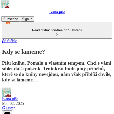
Ivana píše
Subscribe
Sign in
Read distraction-free on Substack
🌾 Stéblo
Kdy se lámeme?
Píšu knihu. Pomalu a vlastním tempem. Chci s vámi
sdílet další pokrok. Tentokrát bude plný příběhů,
které se do knihy nevejdou, nám však přiblíží chvíle,
kdy se lámeme…
Ivana píše
Mar 02, 2025
Listen