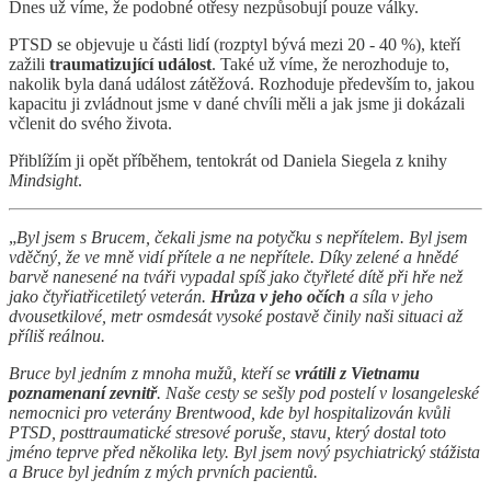
Dnes už víme, že podobné otřesy nezpůsobují pouze války.
PTSD se objevuje u části lidí (rozptyl bývá mezi 20 - 40 %), kteří
zažili
traumatizující událost
. Také už víme, že nerozhoduje to,
nakolik byla daná událost zátěžová. Rozhoduje především to, jakou
kapacitu ji zvládnout jsme v dané chvíli měli a jak jsme ji dokázali
včlenit do svého života.
Přiblížím ji opět příběhem, tentokrát od Daniela Siegela z knihy
Mindsight
.
„
Byl jsem s Brucem, čekali jsme na potyčku s nepřítelem. Byl jsem
vděčný, že ve mně vidí přítele a ne nepřítele. Díky zelené a hnědé
barvě nanesené na tváři vypadal spíš jako čtyřleté dítě při hře než
jako čtyřiatřicetiletý veterán.
Hrůza v jeho očích
a síla v jeho
dvousetkilové, metr osmdesát vysoké postavě činily naši situaci až
příliš reálnou.
Bruce byl jedním z mnoha mužů, kteří se
vrátili z Vietnamu
poznamenaní zevnitř
. Naše cesty se sešly pod postelí v losangeleské
nemocnici pro veterány Brentwood, kde byl hospitalizován kvůli
PTSD, posttraumatické stresové poruše, stavu, který dostal toto
jméno teprve před několika lety. Byl jsem nový psychiatrický stážista
a Bruce byl jedním z mých prvních pacientů.