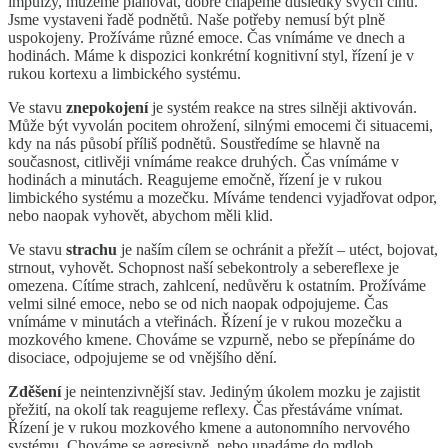
impulzy, můžeme plánovat, dobře chápeme důsledky svých činů.
Jsme vystaveni řadě podnětů. Naše potřeby nemusí být plně
uspokojeny. Prožíváme různé emoce. Čas vnímáme ve dnech a
hodinách. Máme k dispozici konkrétní kognitivní styl, řízení je v
rukou kortexu a limbického systému.
Ve stavu
znepokojení
je systém reakce na stres silněji aktivován.
Může být vyvolán pocitem ohrožení, silnými emocemi či situacemi,
kdy na nás působí příliš podnětů. Soustředíme se hlavně na
současnost, citlivěji vnímáme reakce druhých. Čas vnímáme v
hodinách a minutách. Reagujeme emočně, řízení je v rukou
limbického systému a mozečku. Míváme tendenci vyjadřovat odpor,
nebo naopak vyhovět, abychom měli klid.
Ve stavu
strachu
je naším cílem se ochránit a přežít – utéct, bojovat,
strnout, vyhovět. Schopnost naší sebekontroly a sebereflexe je
omezena. Cítíme strach, zahlcení, nedůvěru k ostatním. Prožíváme
velmi silné emoce, nebo se od nich naopak odpojujeme. Čas
vnímáme v minutách a vteřinách. Řízení je v rukou mozečku a
mozkového kmene. Chováme se vzpurně, nebo se přepínáme do
disociace, odpojujeme se od vnějšího dění.
Zděšení
je neintenzivnější stav. Jediným úkolem mozku je zajistit
přežití, na okolí tak reagujeme reflexy. Čas přestáváme vnímat.
Řízení je v rukou mozkového kmene a autonomního nervového
systému. Chováme se agresivně, nebo upadáme do mdlob.