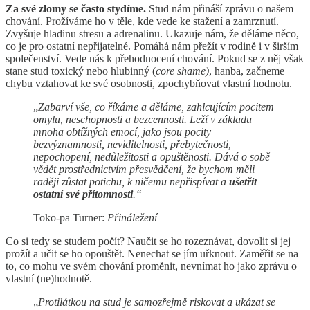
Za své zlomy se často stydíme.
Stud nám přináší zprávu o našem
chování. Prožíváme ho v těle, kde vede ke stažení a zamrznutí.
Zvyšuje hladinu stresu a adrenalinu. Ukazuje nám, že děláme něco,
co je pro ostatní nepřijatelné. Pomáhá nám přežít v rodině i v širším
společenství. Vede nás k přehodnocení chování. Pokud se z něj však
stane stud toxický nebo hlubinný (
core shame)
, hanba, začneme
chybu vztahovat ke své osobnosti, zpochybňovat vlastní hodnotu.
„
Zabarví vše, co říkáme a děláme, zahlcujícím pocitem
omylu, neschopnosti a bezcennosti. Leží v základu
mnoha obtížných emocí, jako jsou pocity
bezvýznamnosti, neviditelnosti, přebytečnosti,
nepochopení, nedůležitosti a opuštěnosti. Dává o sobě
vědět prostřednictvím přesvědčení, že bychom měli
raději zůstat potichu, k ničemu nepřispívat a
ušetřit
ostatní své přítomnosti
.“
Toko-pa Turner:
Přináležení
Co si tedy se studem počít? Naučit se ho rozeznávat, dovolit si jej
prožít a učit se ho opouštět. Nenechat se jím uřknout. Zaměřit se na
to, co mohu ve svém chování proměnit, nevnímat ho jako zprávu o
vlastní (ne)hodnotě.
„
Protilátkou na stud je samozřejmě riskovat a ukázat se