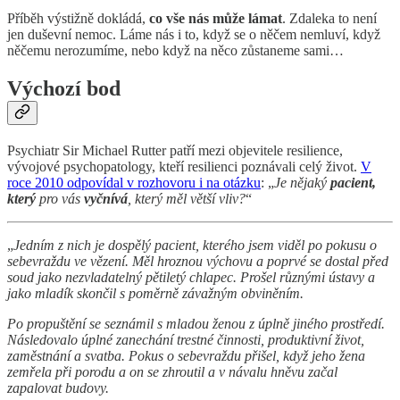
Příběh výstižně dokládá,
co vše nás může lámat
. Zdaleka to není
jen duševní nemoc. Láme nás i to, když se o něčem nemluví, když
něčemu nerozumíme, nebo když na něco zůstaneme sami…
Výchozí bod
Psychiatr Sir Michael Rutter patří mezi objevitele resilience,
vývojové psychopatology, kteří resilienci poznávali celý život.
V
roce 2010 odpovídal v rozhovoru i na otázku
: „
Je nějaký
pacient,
který
pro vás
vyčnívá
, který měl větší vliv?
“
„
Jedním z nich je dospělý pacient, kterého jsem viděl po pokusu o
sebevraždu ve vězení. Měl hroznou výchovu a poprvé se dostal před
soud jako nezvladatelný pětiletý chlapec. Prošel různými ústavy a
jako mladík skončil s poměrně závažným obviněním.
Po propuštění se seznámil s mladou ženou z úplně jiného prostředí.
Následovalo úplné zanechání trestné činnosti, produktivní život,
zaměstnání a svatba. Pokus o sebevraždu přišel, když jeho žena
zemřela při porodu a on se zhroutil a v návalu hněvu začal
zapalovat budovy.