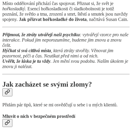
Místo oddělování přichází čas spojovat. Přiznat si, že svět je
hořkosladký.
Esencí hořkosladkosti či sladkobolnosti je totiž
poznání, že světlo a tma, zrození a smrt, štěstí a smutek jsou navždy
spojeny.
Jak přizvat hořkosladké do života
, načrtává Susan Cain.
Přijmout, že
ztráty utvářejí naši psychiku
: vytvářejí vzorce pro naše
interakce. Pokud jim neporozumíme, budeme jim znovu a znovu
čelit.
Hýčkat si svá citlivá místa
, která ztráty stvořily. Věnovat jim
pozornost, péči a čas. Neutíkat před nimi a od nich.
Uvěřit, že láska je tu vždy
. Jen mění svou podobu. Naším úkolem je
znovu ji nalézat.
Jak zacházet se svými zlomy?
Přidám pár tipů, které se mi osvědčují u sebe i u mých klientů.
Mluvit o nich v bezpečném prostředí