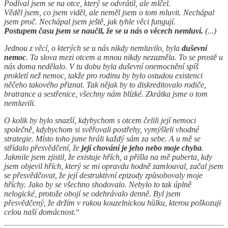
Podíval jsem se na otce, který se odvrátil, ale mlčel.
Věděl jsem, co jsem viděl, ale neměl jsem o tom mluvit. Nechápal
jsem proč. Nechápal jsem ještě, jak tyhle věci fungují.
Postupem času jsem se naučil, že se u nás o věcech nemluví.
(...)
Jednou z věcí, o kterých se u nás nikdy nemluvilo, byla
duševní
nemoc
. Ta slova mezi otcem a mnou nikdy nezazněla. To se prostě u
nás doma nedělalo. V tu dobu byla duševní onemocnění spíš
prokletí než nemoc, takže pro rodinu by bylo ostudou existenci
něčeho takového přiznat. Tak nějak by to diskreditovalo rodiče,
bratrance a sestřenice, všechny nám blízké. Zkrátka jsme o tom
nemluvili.
O kolik by bylo snazší, kdybychom s otcem čelili její nemoci
společně, kdybychom si svěřovali postřehy, vymýšleli vhodné
strategie. Místo toho jsme hráli každý sám za sebe. A u mě se
střídalo přesvědčení, že
její chování je jeho nebo moje chyba
.
Jakmile jsem zjistil, že existuje hřích, a přišla na mě puberta, kdy
jsem objevil hřích, který se mi opravdu hodně zamlouval, začal jsem
se přesvědčovat, že její destruktivní epizody způsobovaly moje
hříchy. Jako by se všechno shodovalo. Nebylo to tak úplně
nelogické, protože obojí se odehrávalo denně. Byl jsem
přesvědčený, že držím v rukou kouzelnickou hůlku, kterou poškozuji
celou naší domácnost.
“