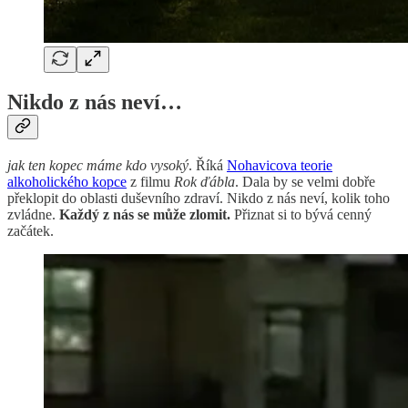
Nikdo z nás neví…
jak ten kopec máme kdo vysoký
. Říká
Nohavicova teorie
alkoholického kopce
z filmu
Rok ďábla
. Dala by se velmi dobře
překlopit do oblasti duševního zdraví. Nikdo z nás neví, kolik toho
zvládne.
Každý z nás se může zlomit.
Přiznat si to bývá cenný
začátek.