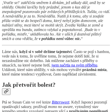
‚Vraťte se!‘ zakřičela směrem k dívkám, jež utíkaly dál, aniž by se
ohlédly. Okolní lavičky byly prázdné, jenom o kus dál je
znepokojeně pozorovalo pár zvědavých přihlížejících. Tušila, co vidí.
A nenáviděla je za to. Nenáviděla. Nutili ji k tomu, aby si zoufale
přála vrátit se do bezpečí domu, který nebyl jejím domovem, ale
nabízel stěny, mezi které se mohli skrýt. Zvedla Vašíka ze země a
oprášila mu bundu, zatímco vzlykal a popotahoval. ‚Bude to v
pořádku, mistře,‘ uklidňovala ho. Ale v uších jí dozníval pištivý
smích a ona věděla, že
v pořádku není vůbec nic.
“
Láme nás,
když si v sobě držíme tajemství
. Často se pojí s hanbou,
vede nás k tomu, že uvěříme tomu, že nejsme dobří lidé, že si
nezasloužíme nic dobrého. Jak můžeme zacházet s příběhy o
situacích, na které nejsme hrdí,
jsem načrtla na svém příběhu
.
Události, které nám ublížily, v nás mohou vytvářet
prázdná místa
,
které máme tendenci vyplňovat, často například závislostmi.
Jak přetvořit bolest?
Ptá se Susan Cain ve své knize
Bittersweet
. Když Japonci pozorují
opadávající sakury, prožívají
mono no aware
, vytoužený stav
jemného smutku vyvolaný patosem věcí a
prožíváním pomíjivosti
.