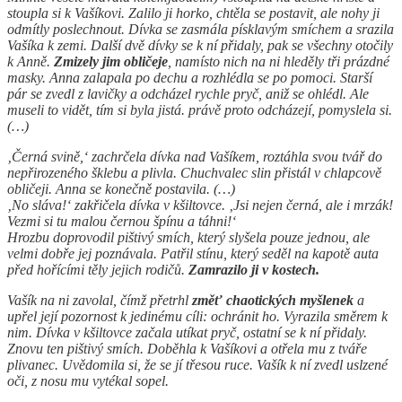
stoupla si k Vašíkovi. Zalilo ji horko, chtěla se postavit, ale nohy ji
odmítly poslechnout. Dívka se zasmála písklavým smíchem a srazila
Vašíka k zemi. Další dvě dívky se k ní přidaly, pak se všechny otočily
k Anně.
Zmizely jim obličeje
, namísto nich na ni hleděly tři prázdné
masky. Anna zalapala po dechu a rozhlédla se po pomoci. Starší
pár se zvedl z lavičky a odcházel rychle pryč, aniž se ohlédl. Ale
museli to vidět, tím si byla jistá. právě proto odcházejí, pomyslela si.
(…)
‚Černá svině,‘ zachrčela dívka nad Vašíkem, roztáhla svou tvář do
nepřirozeného šklebu a plivla. Chuchvalec slin přistál v chlapcově
obličeji. Anna se konečně postavila. (…)
‚No sláva!‘ zakřičela dívka v kšiltovce. ‚Jsi nejen černá, ale i mrzák!
Vezmi si tu malou černou špínu a táhni!‘
Hrozbu doprovodil pištivý smích, který slyšela pouze jednou, ale
velmi dobře jej poznávala. Patřil stínu, který seděl na kapotě auta
před hořícími těly jejich rodičů.
Zamrazilo ji v kostech.
Vašík na ni zavolal, čímž přetrhl
změť chaotických myšlenek
a
upřel její pozornost k jedinému cíli: ochránit ho. Vyrazila směrem k
nim. Dívka v kšiltovce začala utíkat pryč, ostatní se k ní přidaly.
Znovu ten pištivý smích. Doběhla k Vašíkovi a otřela mu z tváře
plivanec. Uvědomila si, že se jí třesou ruce. Vašík k ní zvedl uslzené
oči, z nosu mu vytékal sopel.