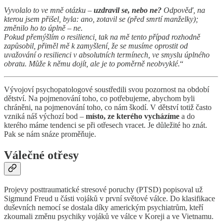
Vyvolalo to ve mně otázku –
uzdravil se, nebo ne?
Odpověď, na
kterou jsem přišel, byla: ano, zotavil se (před smrtí manželky);
změnilo ho to úplně – ne.
Pokud přemýšlím o resilienci, tak na mě tento případ rozhodně
zapůsobil, přiměl mě k zamyšlení, že se musíme oprostit od
uvažování o resilienci v absolutních termínech, ve smyslu úplného
obratu. Může k němu dojít, ale je to poměrně neobvyklé.
“
Vývojoví psychopatologové soustředili svou pozornost na období
dětství. Na pojmenování toho, co potřebujeme, abychom byli
chráněni, na pojmenování toho, co nám škodí. V dětství totiž často
vzniká náš výchozí bod –
místo, ze kterého vycházíme
a do
kterého máme tendenci se při otřesech vracet. Je důležité ho znát.
Pak se nám snáze proměňuje.
Válečné otřesy
Projevy posttraumatické stresové poruchy (PTSD) popisoval už
Sigmund Freud u části vojáků v první světové válce. Do klasifikace
duševních nemocí se dostala díky americkým psychiatrům, kteří
zkoumali změnu psychiky vojáků ve válce v Koreji a ve Vietnamu.