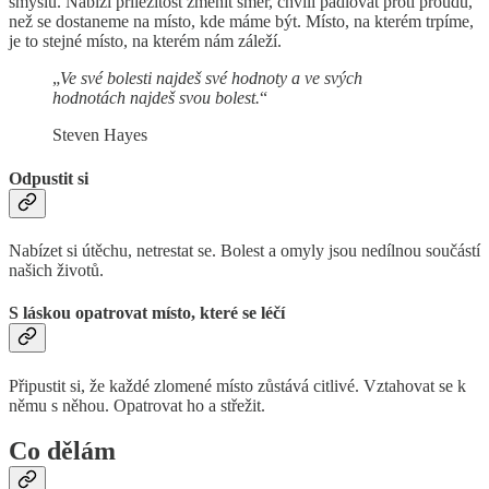
smyslu. Nabízí příležitost změnit směr, chvíli pádlovat proti proudu,
než se dostaneme na místo, kde máme být. Místo, na kterém trpíme,
je to stejné místo, na kterém nám záleží.
„
Ve své bolesti najdeš své hodnoty a ve svých
hodnotách najdeš svou bolest.
“
Steven Hayes
Odpustit si
Nabízet si útěchu, netrestat se. Bolest a omyly jsou nedílnou součástí
našich životů.
S láskou opatrovat místo, které se léčí
Připustit si, že každé zlomené místo zůstává citlivé. Vztahovat se k
němu s něhou. Opatrovat ho a střežit.
Co dělám