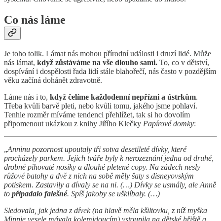
Co nás láme
Je toho tolik. Lámat nás mohou přírodní události i druzí lidé. Může
nás lámat,
když zůstáváme na vše dlouho sami.
To, co v dětství,
dospívání i dospělosti řada lidí stále blahořečí, nás často v pozdějším
věku začíná dohánět zdravotně.
Láme nás i to,
když čelíme každodenní nepřízni a ústrkům
.
Třeba kvůli barvě pleti, nebo kvůli tomu, jakého jsme pohlaví.
Tenhle rozměr míváme tendenci přehlížet, tak si ho dovolím
připomenout ukázkou z knihy Jiřího Klečky
Papírové domky
:
„
Anninu pozornost upoutaly tři sotva desetileté dívky, které
procházely parkem. Jejich tváře byly k nerozeznání jedna od druhé,
drobné pihovaté nosíky a dlouhé pletené copy. Na zádech nesly
růžové batohy a dvě z nich na sobě měly šaty s disneyovským
potiskem. Zastavily a dívaly se na ni. (…) Dívky se usmály, ale Anně
to
připadalo falešné
. Spíš jakoby se ušklíbaly. (…)
Sledovala, jak jedna z dívek (na hlavě měla kšiltovku, z níž myška
Minnie vesele mávala kolemjdoucím) vstoupila na dětské hřiště a