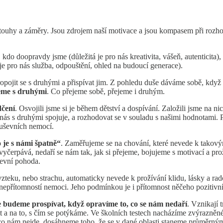
 touhy a záměry. Jsou zdrojem naší motivace a jsou kompasem při rozhod
, kdo doopravdy jsme (důležitá je pro nás kreativita, vášeň, autenticita),
 je pro nás služba, odpouštění, ohled na budoucí generace).
ropojit se s druhými a přispívat jim. Z pohledu duše dáváme sobě, kd
jeme s druhými
. Co přejeme sobě, přejeme i druhým.
dčení
. Osvojili jsme si je během dětství a dospívání. Založili jsme na n
nás s druhými spojuje, a rozhodovat se v souladu s našimi hodnotami.
duševních nemocí.
 je s námi špatně“
. Zaměřujeme se na chování, které nevede k takový
vyčerpává, nedaří se nám tak, jak si přejeme, bojujeme s motivací a pr
ševní pohoda.
zteku, nebo strachu, automaticky nevede k prožívání klidu, lásky a rad
 nepřítomností nemoci. Jeho podmínkou je i přítomnost něčeho pozitivn
e budeme prospívat, když opravíme to, co se nám nedaří
. Vznikají 
it a na to, s čím se potýkáme. Ve školních testech nacházíme zvýrazně
o nám nejde, dosáhneme toho, že se v dané oblasti staneme průměrný