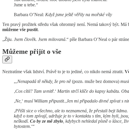
Jsme u tebe.“
Barbara O’Neal:
Když jsme ještě věřily na mořské víly
Ten pravý prožitek středu však ohromný není. Nemá takový být. Má
můžeme vše pustit
.
„
Žiju. Jsem člověk. Jsem milovaná
.“ píše Barbara O’Neal o pár strán
Můžeme přijít o vše
Neztratíme však lidství. Právě to je to jediné, co nikdo nemá ztratit.
Vě
„‚
Nenapadá tě někdy, že pro ně
(pozn. muže bez domova)
musí
‚
Cos cítil? Tam uvnitř.
‘
Martin strčí klíče do kapsy kabátu. Ob
‚
Ne,
‘
musí William připustit.
‚
Jen mi připadalo divné zpívat s ni
‚
Přišli sice o všechno, ale to neznamená, že přestali bejt lidma.
když o tom zpívají, udržuje je to v kontaktu s tím, kým byli, jso
neškodí.
Co by ze mě zbylo
, kdybych nehledal písně o lásce, živ
bytostem.
‘“