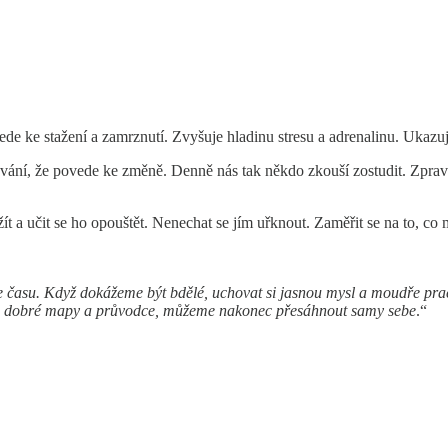
e ke stažení a zamrznutí. Zvyšuje hladinu stresu a adrenalinu. Ukazuje
ování, že povede ke změně. Denně nás tak někdo zkouší zostudit. Zpra
rožít a učit se ho opouštět. Nenechat se jím uřknout. Zaměřit se na to, 
ce času. Když dokážeme být bdělé, uchovat si jasnou mysl a moudře pr
áme dobré mapy a průvodce, můžeme nakonec přesáhnout samy sebe
.“