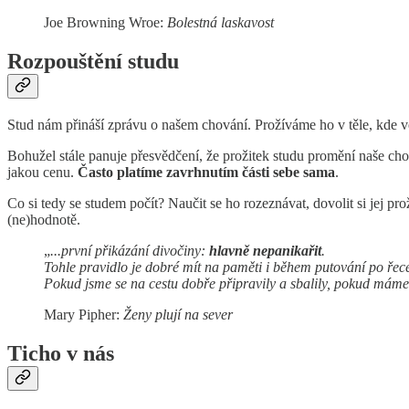
Joe Browning Wroe:
Bolestná laskavost
Rozpouštění studu
Stud nám přináší zprávu o našem chování. Prožíváme ho v těle, kde ved
Bohužel stále panuje přesvědčení, že prožitek studu promění naše ch
jakou cenu.
Často platíme zavrhnutím části sebe sama
.
Co si tedy se studem počít? Naučit se ho rozeznávat, dovolit si jej p
(ne)hodnotě.
„
...první přikázání divočiny:
hlavně nepanikařit
.
Tohle pravidlo je dobré mít na paměti i během putování po ře
Pokud jsme se na cestu dobře připravily a sbalily, pokud m
Mary Pipher:
Ženy plují na sever
Ticho v nás