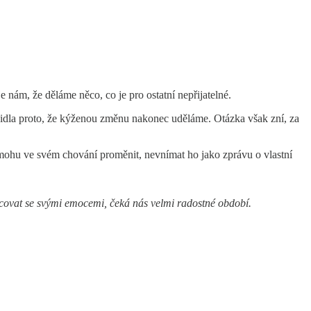
 nám, že děláme něco, co je pro ostatní nepřijatelné.
vidla proto, že kýženou změnu nakonec uděláme. Otázka však zní, za
co mohu ve svém chování proměnit, nevnímat ho jako zprávu o vlastní
acovat se svými emocemi, čeká nás velmi radostné období.