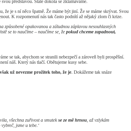
se svou představou. Stále dokola se zklamáváme.
u, že je s ní něco špatně. Že máme být jiní. Že se máme skrývat. Svou
ut. K rozpomenutí nás tak často podnítí až nějaký zlom či krize.
ducha způsobené opakovanou a záludnou záplavou nesouhlasných
jistě se to naučíme – naučíme se, že
pokud chceme zapadnout,
áme se tak, abychom se stranili nebezpečí a zároveň byli prospěšní.
není náš. Který nás tlačí. Obětujeme kusy sebe.
šak už nevezme prožitek toho, že je
. Dokážeme tak snáze
evila, všechna zuřivost a smutek
se ze mě hrnou
, až vzlykám
 vybreč, jsme u tebe.‘