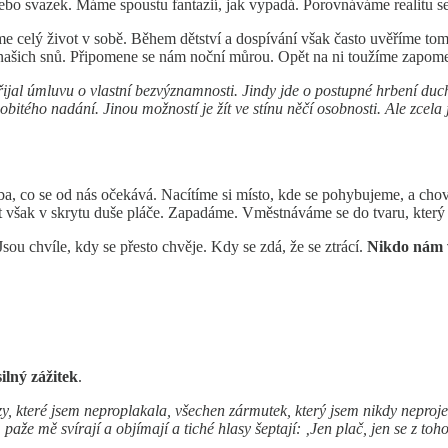
 nebo svazek. Máme spoustu fantazií, jak vypadá. Porovnáváme realitu 
e celý život v sobě. Během dětství a dospívání však často uvěříme tom
šich snů. Připomene se nám noční můrou. Opět na ni toužíme zapomeno
přijal úmluvu o vlastní bezvýznamnosti. Jindy jde o postupné hrbení 
itého nadání. Jinou možností je žít ve stínu něčí osobnosti. Ale zcela 
ba, co se od nás očekává. Nacítíme si místo, kde se pohybujeme, a chov
t však v skrytu duše pláče. Zapadáme. Vměstnáváme se do tvaru, který 
 Jsou chvíle, kdy se přesto chvěje. Kdy se zdá, že se ztrácí.
Nikdo nám v
silný zážitek
.
zy, které jsem neproplakala, všechen zármutek, který jsem nikdy neproj
aže mě svírají a objímají a tiché hlasy šeptají: ‚Jen plač, jen se z toho