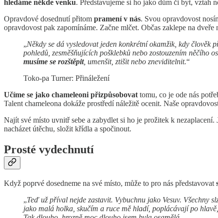
hledáme někde venku
. Představujeme si ho jako dům či byt, vztah
Opravdové dosednutí přitom
pramení v nás
. Svou opravdovost nosím
opravdovost pak zapomínáme. Začne mlčet. Občas zaklepe na dveře na
„
Někdy se dá vysledovat jeden konkrétní okamžik, kdy člověk 
pohledů, zesměšňujících pošklebků nebo zostouzením něčího osob
musíme se rozštěpit
, umenšit, ztišit nebo zneviditelnit.
“
Toko-pa Turner: Přináležení
Učíme se jako chameleoni přizpůsobovat
tomu, co je ode nás potře
Talent chameleona dokáže prostředí náležitě ocenit. Naše opravdovos
Najít své místo uvnitř sebe a zabydlet si ho je prožitek k nezaplacení.
nacházet útěchu, složit křídla a spočinout.
Prosté vydechnutí
Když poprvé dosedneme na své místo, může to pro nás představovat
„
Teď už příval nejde zastavit. Vybuchnu jako Vesuv. Všechny sl
jako malá holka, skučím a ruce mě hladí, poplácávají po hlavě, p
Tak dlouho, hrozně moc dlouho jsem byla osamělá.