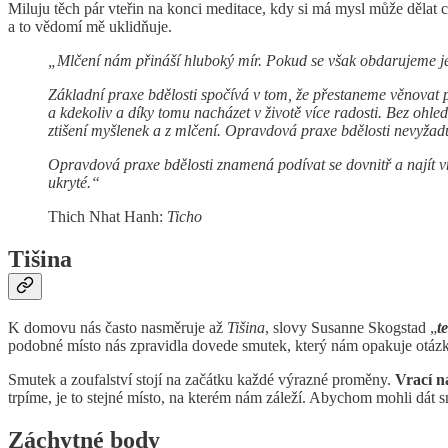
Miluju těch pár vteřin na konci meditace, kdy si má mysl může dělat c
a to vědomí mě uklidňuje.
„Mlčení nám přináší hluboký mír. Pokud se však obdarujeme j
Základní praxe bdělosti spočívá v tom, že přestaneme věnova
a kdekoliv a díky tomu nacházet v životě více radosti. Bez ohl
ztišení myšlenek a z mlčení. Opravdová praxe bdělosti nevyžad
Opravdová praxe bdělosti znamená podívat se dovnitř a najít vni
ukryté.“
Thich Nhat Hanh:
Ticho
Tišina
K domovu nás často nasměruje až
Tišina
, slovy Susanne Skogstad „
t
podobné místo nás zpravidla dovede smutek, který nám opakuje otázk
Smutek a zoufalství stojí na začátku každé výrazné proměny.
Vrací n
trpíme, je to stejné místo, na kterém nám záleží. Abychom mohli dát 
Záchytné body