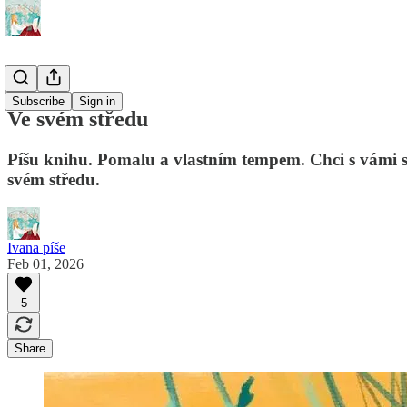
🌾 Stéblo
Subscribe
Sign in
Ve svém středu
Píšu knihu. Pomalu a vlastním tempem. Chci s vámi sd
svém středu.
Ivana píše
Feb 01, 2026
5
Share