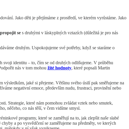
ování. Jako děti je přejímáme z prostředí, ve kterém vyrůstáme. Jako
propojit se
s druhými v láskyplných vztazích (důležitá je pro nás
yž dáváme druhým. Uspokojujeme své potřeby, když se staráme o
ich svoji identitu – to, čím se od druhých odlišujeme. V průběhu
 Podpořit nás v tom mohou
žité hodnoty
, které popsali Martin
m výsledkům, jaké si přejeme. Většinu svého úsilí pak směřujeme na
ožíváme negativní emoce, především nudu, frustraci, provinění nebo
osti. Strategie, které nám pomohou zvládat vztek nebo smutek,
ího, něčeho, co nás těší, v čem vidíme smysl.
tréninkové programy, které se zaměřují na to, jak zlepšit naše slabé
né chyby a po vysvědčení se zaměřujeme na předměty, ve kterých
mi, málokdy v ní však vynikneme.