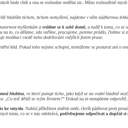
okoli bude chtít a ona se rozhodne nedělat nic. Místo rozbouřené mysli
eště hlubším tichem, tichem nemyšlení, najdeme v něm nádhernou lehk
t pozornost myšlenkám a
vrátíme se k sobě domů
, a tudíž k tomu, co se
edu na to, co děláme, zda vaříme, pracujeme, pereme prádlo, čistíme si
uje meditaci vsedě nebo dodržování vnějších forem praxe.
třní klid. Pokud toho nejsme schopni, nemůžeme se postarat ani o energi
emná hlubina
, ve které panuje ticho, jako když se na vodní hladině nez
u: „
Co teď děláš se svým životem?
“ Dokud na ni nenajdeme odpověď, k
ás ke smyslu
. Nabízí příležitost změnit směr, chvíli pádlovat proti pr
smysl tomu, co se v nás odehrává,
potřebujeme odpočívat a dopřát si 