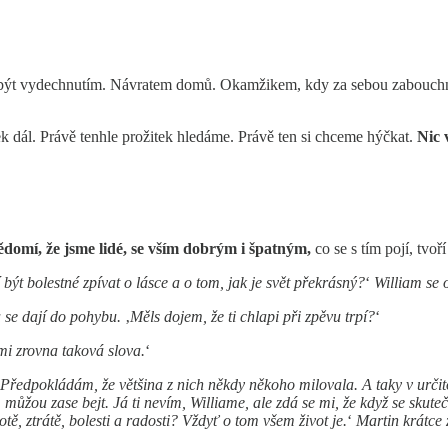
 být vydechnutím. Návratem domů. Okamžikem, kdy za sebou zabouchn
ek dál. Právě tenhle prožitek hledáme. Právě ten si chceme hýčkat.
Nic 
domí, že jsme lidé, se vším dobrým i špatným,
co se s tím pojí, tvoř
 být bolestné zpívat o lásce a o tom, jak je svět překrásný?
‘
William se 
a se dají do pohybu.
‚
Měls dojem, že ti chlapi při zpěvu trpí?
‘
mi zrovna taková slova.
‘
 Předpokládám, že většina z nich někdy někoho milovala. A taky v určitou c
u, můžou zase bejt. Já ti nevím, Williame, ale zdá se mi, že když se skute
otě, ztrátě, bolesti a radosti? Vždyť o tom všem život je.
‘
Martin krátce