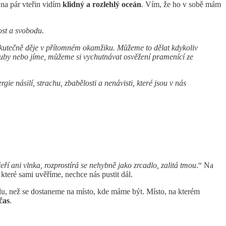
 na pár vteřin vidím
klidný a rozlehlý oceán
. Vím, že ho v sobě mám
ost a svobodu.
 skutečně děje v přítomném okamžiku. Můžeme to dělat kdykoliv
 zuby nebo jíme, můžeme si vychutnávat osvěžení pramenící ze
e násilí, strachu, zbabělosti a nenávisti, které jsou v nás
čeří ani vlnka, rozprostírá se nehybně jako zrcadlo, zalitá tmou
.“ Na
teré sami uvěříme, nechce nás pustit dál.
oudu, než se dostaneme na místo, kde máme být. Místo, na kterém
čas
.