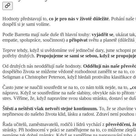
Hodnoty představují to,
co je pro nás v životě důležité
. Pohání naše
dospělí si je sami volíme.
Podle Barretta mají naše duše tři hlavní touhy:
vyjádřit se
, ukázat tak
empatie, spolupráce, součinnost) a
přispívat
světu a planetě (důležitá
Teprve tehdy, když si uvědomíme své jedinečné dary, jsme schopni p
potřeby druhých.
Propojujeme se sami se sebou, když se propoju
Od druhých nás neoddělují naše hodnoty.
Oddělují nás naše přesvě
dospělého života se můžeme vědomě rozhodnout zaměřit se na to, co 
Seligman a Christopher Peterson, když hledali protiváhu klasifikace 
Často jsme se naučili soustředit se na to, co nám tolik nejde, na to,
„co
nápravu. Když se soustředíme na naše slabiny, obvykle nás to přitom 
stres. Věříme, že, když napravíme svou slabou stránku, dostaví se du
Štěstí a neštěstí však netvoří stejné kontinuum.
To, že se zbavíme v
nepřinesou do našeho života klid, lásku a radost. Zdraví není pouhou
Řada učitelů, zaměstnavatelů, rodičů i lídrů vychází z
přesvědčení, ž
stránky. Při hodnocení v práci se zaměřujeme na to, co můžeme zlepš
nemáme tak dobré známky. Když se zaměříme na napravování toho, c