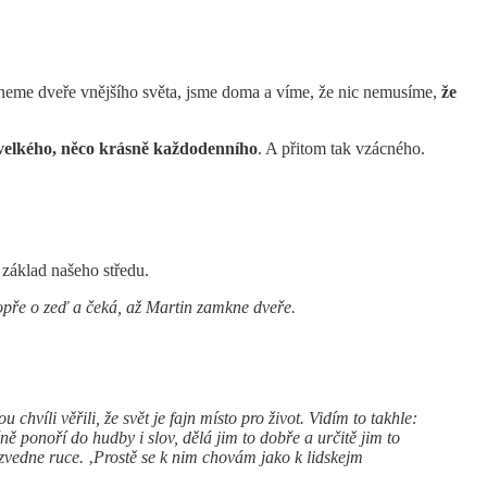
eme dveře vnějšího světa, jsme doma a víme, že nic nemusíme,
že
velkého, něco krásně každodenního
. A přitom tak vzácného.
í základ našeho středu.
opře o zeď a čeká, až Martin zamkne dveře.
hvíli věřili, že svět je fajn místo pro život. Vidím to takhle:
čně ponoří do hudby i slov, dělá jim to dobře a určitě jim to
 zvedne ruce.
‚
Prostě se k nim chovám jako k lidskejm