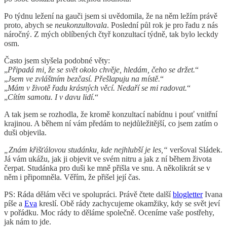
Po týdnu ležení na gauči jsem si uvědomila, že na něm ležím právě
proto, abych se
neukonzultovala
. Poslední půl rok je pro řadu z nás
náročný. Z mých oblíbených čtyř konzultací týdně, tak bylo leckdy
osm.
Často jsem slyšela podobné věty:
„
Připadá mi, že se svět okolo chvěje, hledám, čeho se držet.
“
„
Jsem ve zvláštním bezčasí. Přešlapuju na místě.
“
„
Mám v životě řadu krásných věcí. Nedaří se mi radovat.
“
„
Cítím samotu. I v davu lidí.
“
A tak jsem se rozhodla, že kromě konzultací nabídnu i pouť vnitřní
krajinou. A během ní vám předám to nejdůležitější, co jsem zatím o
duši objevila.
„Znám křišťálovou studánku, kde nejhlubší je les,“
veršoval Sládek.
Já vám ukážu, jak ji objevit ve svém nitru a jak z ní během života
čerpat. Studánka pro duši ke mně přišla ve snu. A několikrát se v
něm i připomněla. Věřím, že přišel její čas.
PS: Ráda dělám věci ve spolupráci. Právě čtete další
blogletter
Ivana
píše a
Eva
kreslí. Obě rády zachycujeme okamžiky, kdy se svět jeví
v pořádku. Moc rády to děláme společně. Oceníme vaše postřehy,
jak nám to jde.