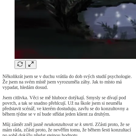
Několikrát jsem se v duchu vrátila do dob svých studií psychologie.
Že jsem na svém místě jsem vyrozuměla záhy. Jak to místo má
vypadat, hledám dosud.
Jsem citlivka. Věci se mě hluboce dotýkají. Smysly se dívají pod
povrch, a tak se snadno přehlcují. Už na škole jsem si neuměla
představit scénář, ve kterém dostuduju, zavřu se do konzultovny a
během týdne se v ní bude střídat jeden klient za druhým.
Můj záměr zněl jasně
neukonzultovat se k smrti
. Zčásti proto, že se
mám ráda, zčásti proto, že nevěřím tomu, že během šesti konzultací
po sobě dokážu předat stejnou hodnotu.