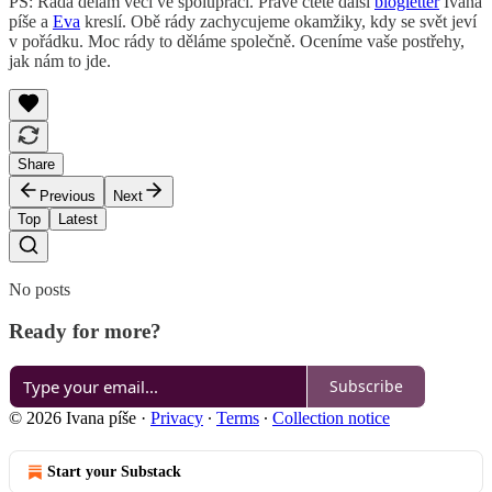
PS: Ráda dělám věci ve spolupráci. Právě čtete další
blogletter
Ivana
píše a
Eva
kreslí. Obě rády zachycujeme okamžiky, kdy se svět jeví
v pořádku. Moc rády to děláme společně. Oceníme vaše postřehy,
jak nám to jde.
Share
Previous
Next
Top
Latest
No posts
Ready for more?
Subscribe
© 2026 Ivana píše
·
Privacy
∙
Terms
∙
Collection notice
Start your Substack