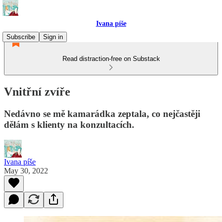
Ivana píše
Subscribe
Sign in
Read distraction-free on Substack
Vnitřní zvíře
Nedávno se mě kamarádka zeptala, co nejčastěji
dělám s klienty na konzultacích.
Ivana píše
May 30, 2022