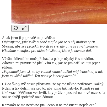
A tak jsem jí popravdě odpověděla:
Objevujeme, jaké zvíře v sobě mají a jak se o něj mohou opřít.
Střežím, aby své projekty tvořili ze své síly a ne ze svých zranění.
Hledáme metaforu pro aktuální situaci, která je navede dál.
Většina klientů ke mně přichází, a pak je nějaký čas nevidím.
Zároveň mi pravidelně píší. Vím tak, jak se jim daří. Miluju jejich
sdílení:
„
Vzpomněl jsem si, co by v dané situaci udělal můj lenochod, a tak
jsem to vážně udělal. Ten pocit je k nezaplacení.
“
Už od školy mě děsila představa, že by mě někdo potřeboval každý
týden, a tak dělám vše pro to, aby tomu tak nebylo. Klienti se mi
také vrací. Většinou ve chvíli, kdy je život postaví na nové rozcestí a
oni se chtějí společně rozhlédnout.
Kamarád se mě nedávno ptal, čeho si na mě klienti nejvíc cení.