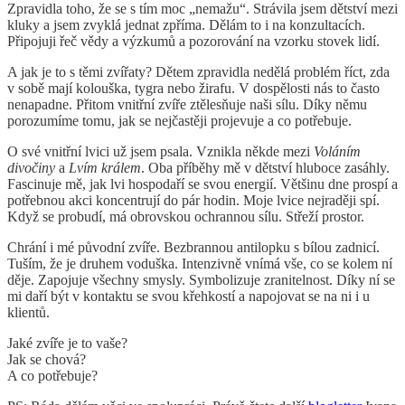
Zpravidla toho, že se s tím moc „nemažu“. Strávila jsem dětství mezi
kluky a jsem zvyklá jednat zpříma. Dělám to i na konzultacích.
Připojuji řeč vědy a výzkumů a pozorování na vzorku stovek lidí.
A jak je to s těmi zvířaty? Dětem zpravidla nedělá problém říct, zda
v sobě mají kolouška, tygra nebo žirafu. V dospělosti nás to často
nenapadne. Přitom vnitřní zvíře ztělesňuje naši sílu. Díky němu
porozumíme tomu, jak se nejčastěji projevuje a co potřebuje.
O své vnitřní lvici už jsem psala. Vznikla někde mezi
Voláním
divočiny
a
Lvím králem
. Oba příběhy mě v dětství hluboce zasáhly.
Fascinuje mě, jak lvi hospodaří se svou energií. Většinu dne prospí a
potřebnou akci koncentrují do pár hodin. Moje lvice nejraději spí.
Když se probudí, má obrovskou ochrannou sílu. Střeží prostor.
Chrání i mé původní zvíře. Bezbrannou antilopku s bílou zadnicí.
Tuším, že je druhem voduška. Intenzivně vnímá vše, co se kolem ní
děje. Zapojuje všechny smysly. Symbolizuje zranitelnost. Díky ní se
mi daří být v kontaktu se svou křehkostí a napojovat se na ni i u
klientů.
Jaké zvíře je to vaše?
Jak se chová?
A co potřebuje?