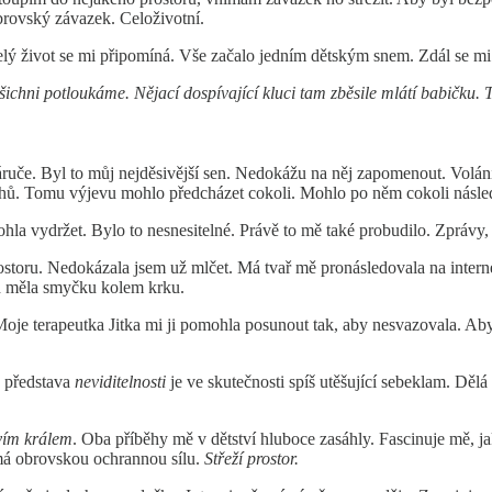
obrovský závazek. Celoživotní.
Celý život se mi připomíná. Vše začalo jedním dětským snem. Zdál se mi
šichni potloukáme. Nějací dospívající kluci tam zběsile mlátí babičku. 
áruče. Byl to můj nejděsivější sen. Nedokážu na něj zapomenout. Volán
ěhů. Tomu výjevu mohlo předcházet cokoli. Mohlo po něm cokoli násle
hla vydržet. Bylo to nesnesitelné. Právě to mě také probudilo. Zprávy
rostoru. Nedokázala jsem už mlčet. Má tvař mě pronásledovala na intern
ch měla smyčku kolem krku.
oje terapeutka Jitka mi ji pomohla posunout tak, aby nesvazovala. Aby u
á představa
neviditelnosti
je ve skutečnosti spíš utěšující sebeklam. Dělá
vím králem
. Oba příběhy mě v dětství hluboce zasáhly. Fascinuje mě, ja
 má obrovskou ochrannou sílu.
Střeží prostor.