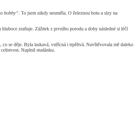
ko hobby“.
To jsem nikdy neuměla. O železnou botu a slzy na
 a hluboce zraňuje. Zážitek z prvního porodu a doby následné si léčí
co se děje. Byla laskavá, vstřícná i trpělivá. Navštěvovala mě daleko
 celistvost. Naplnil studánku.