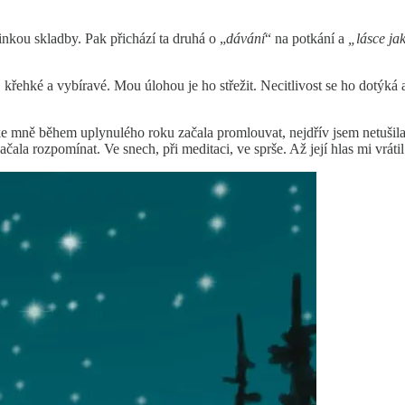
nkou skladby. Pak přichází ta druhá o „
dávání
“ na potkání a
„lásce ja
, křehké a vybíravé. Mou úlohou je ho střežit. Necitlivost se ho dotýká
e mně během uplynulého roku začala promlouvat, nejdřív jsem netušila, 
čala rozpomínat. Ve snech, při meditaci, ve sprše. Až její hlas mi vrátil