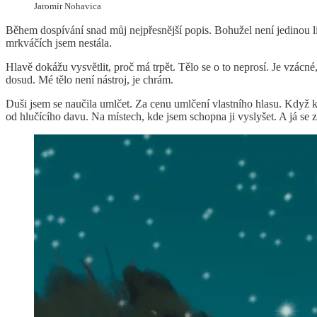
Jaromír Nohavica
Během dospívání snad můj nejpřesnější popis. Bohužel není jedinou li
mrkváčích jsem nestála.
Hlavě dokážu vysvětlit, proč má trpět. Tělo se o to neprosí. Je vzácné
dosud. Mé tělo není nástroj, je chrám.
Duši jsem se naučila umlčet. Za cenu umlčení vlastního hlasu. Když k
od hlučícího davu. Na místech, kde jsem schopna ji vyslyšet. A já se za