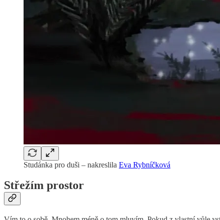
Studánka pro duši – nakreslila
Eva Rybníčková
Střežím prostor
Vím to o sobě. Mnohem méně o tom mluvím. Pokud z vlastní vůle vsto