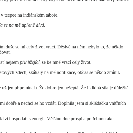
 v teepee na indiánském táboře.
Ta se na mě upřeně dívá.
ím duše se mi celý život vrací. Děsivé na něm nebylo to, že někdo
dovat.
, ať nejsem
přihlížející
, se ke mně vrací celý život.
etových zdech, skákaly na mě notifikace, občas se někdo zmínil.
ž jen připomínala. Že dobro jen nešeptá. Že i klidná síla je důležitá.
 mi dobře a nechci se ho vzdát. Doplnila jsem si skládačku vnitřních
k lvi hospodaří s energií. Většinu dne prospí a potřebnou akci