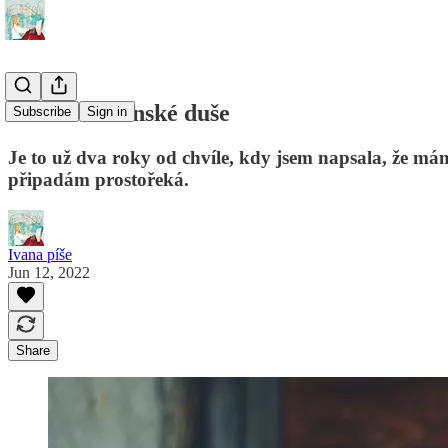
Volání indiánské duše
Subscribe
Sign in
Je to už dva roky od chvíle, kdy jsem napsala, že má
připadám prostořeká.
Ivana píše
Jun 12, 2022
Share