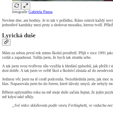
fotografie
Gabriela Pausa
Nevíme dne, ani hodiny. Je to tak v pořádku. Ráno oslavit každý nový d
jednotlivé kamínky mezi prsty a sledovat mozaiku, kterou tvoří. Příleži
Lyrická duše
Mám za sebou první rok mimo školní prostředí. Přijít v roce 1991 jako 
vzdát a zapadnout. Tušila jsem, že bych tak ztratila sebe.
A tak jsem svou tvořivou sílu využila k hledání způsobů, jak přežít i s
dost dobře. A tak jsem ve světě škol a školství zůstala až do neodevzdá
Jedinou věc jsem na té cestě podcenila. Nezohlednila jsem, jak moc nás 
hlas. Napasovala jsem ho do forem, které dávaly smysl, ale nebyly mo
Během uplynulého roku na mě moje duše začala šeptat, že jejím jazy
mě kdysi také uřkly.
„Své srdce skloňovala podle vzoru Ferlinghetti, ve vzduchu nech