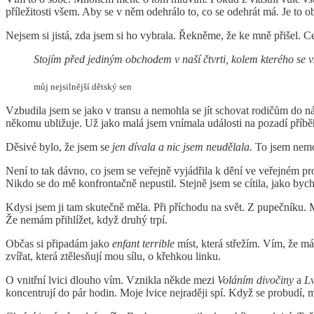
příležitosti všem. Aby se v něm odehrálo to, co se odehrát má. Je to 
Nejsem si jistá, zda jsem si ho vybrala. Řekněme, že ke mně přišel. 
Stojím před jediným obchodem v naší čtvrti, kolem kterého se v
můj nejsilnější dětský sen
Vzbudila jsem se jako v transu a nemohla se jít schovat rodičům do n
někomu ubližuje. Už jako malá jsem vnímala události na pozadí příb
Děsivé bylo, že jsem se
jen dívala a nic jsem neudělala.
To jsem nemo
Není to tak dávno, co jsem se veřejně vyjádřila k dění ve veřejném p
Nikdo se do mě konfrontačně nepustil. Stejně jsem se cítila, jako by
Kdysi jsem ji tam skutečně měla. Při příchodu na svět. Z pupečníku. M
Že nemám přihlížet, když druhý trpí.
Občas si připadám jako
enfant terrible
míst, která střežím. Vím, že m
zvířat, která ztělesňují mou sílu, o křehkou linku.
O vnitřní lvici dlouho vím. Vznikla někde mezi
Voláním divočiny
a
L
koncentrují do pár hodin. Moje lvice nejraději spí. Když se probudí,