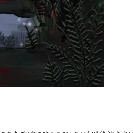
upím do nějakého prostoru, vnímám závazek ho střežit. Aby byl bezpe