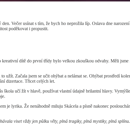
en. Večer usínat s tím, že bych ho neprožila líp. Oslava dne narození př
tost poděkovat i propustit.
kreativní dítě do první třídy bylo velkou zkouškou odvahy. Měli jsme se
i to užít. Začala jsem se učit ohýbat a nelámat se. Ohýbat prostředí kol
ní dizertace. Třicet celých let.
škola učí žít v hlavě, používat vlastní údajně brilantní hlavy. Vymýšlet 
je.
kem je lyrika. Že nenáhodně miluju Skácela a písně nakonec poslouch
ávala viset vždy jen půlku věty, plná tragiky, plná mystiky, plná splínu