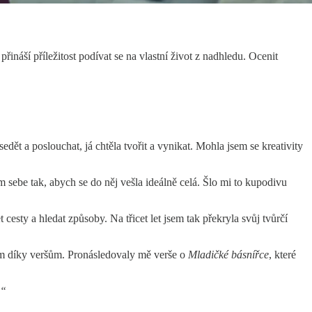
ináší příležitost podívat se na vlastní život z nadhledu. Ocenit
dět a poslouchat, já chtěla tvořit a vynikat. Mohla jsem se kreativity
em sebe tak, abych se do něj vešla ideálně celá. Šlo mi to kupodivu
cesty a hledat způsoby. Na třicet let jsem tak překryla svůj tvůrčí
ám díky veršům. Pronásledovaly mě verše o
Mladičké básnířce
, které
.“